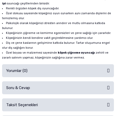
ipi
oyuncağı çeşitlerinden birisidir.
Renkli örgüden köpek diş oyuncağıdır.
Özel dokusu sayesinde köpeğiniz oyun oynarken aynı zamanda dişlerini de
temizlemiş olur.
Psikolojik olarak köpeğinizi stresten arındırır ve mutlu olmasına katkıda
bulunur.
Köpeğinizin çiğneme ve kemirme egzersizleri ve çene sağlığı için yararlıdır.
Köpeğinizin kendi kendine vakit geçirebilmesine yardımcı olur.
Diş ve çene kaslarının gelişimine katkıda bulunur. Tartar oluşumuna engel
olur diş sağlığını korur.
Özel boyası ve malzemesi sayesinde
köpek çiğneme oyuncağı
zehirli ve
zararlı salınım yapmaz, köpeğinizin sağlığına zarar vermez.
Yorumlar (0)
Soru & Cevap
Alışverişinizden sonra ürüne yorum yapın, alışveriş puanı kazanın!
Sorularınız için
iletişim formunu
kullanınız.
Taksit Seçenekleri
Ürün hakkında henüz soru sorulmamış.
Ürünü Satın Al ve Yorumla