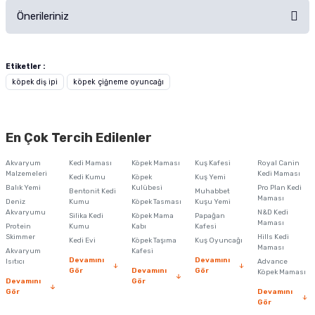
Önerileriniz
Soru Sor
Bu ürünün fiyat bilgisi, resim, ürün açıklamalarında ve diğer konularda
yetersiz gördüğünüz noktaları öneri formunu kullanarak tarafımıza
Etiketler :
iletebilirsiniz.
köpek diş ipi
köpek çiğneme oyuncağı
Görüş ve önerileriniz için teşekkür ederiz.
Ürün resmi kalitesiz, bozuk veya görüntülenemiyor.
En Çok Tercih Edilenler
Ürün açıklamasında eksik bilgiler bulunuyor.
Akvaryum
Kedi Maması
Köpek Maması
Kuş Kafesi
Royal Canin
Ürün bilgilerinde hatalar bulunuyor.
Malzemeleri
Kedi Maması
Kedi Kumu
Köpek
Kuş Yemi
Balık Yemi
Ürün fiyatı diğer sitelerden daha pahalı.
Kulübesi
Pro Plan Kedi
Bentonit Kedi
Muhabbet
Maması
Deniz
Kumu
Köpek Tasması
Kuşu Yemi
Bu ürüne benzer farklı alternatifler olmalı.
Akvaryumu
N&D Kedi
Silika Kedi
Köpek Mama
Papağan
Maması
Protein
Kumu
Kabı
Kafesi
Skimmer
Hills Kedi
Kedi Evi
Köpek Taşıma
Kuş Oyuncağı
Maması
Akvaryum
Kafesi
Devamını
Devamını
Isıtıcı
Advance
Gör
Devamını
Gör
Köpek Maması
Devamını
Gör
Gör
Devamını
Gönder
Gör