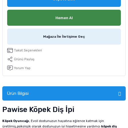
tucu
Sepeti
 Fırçası
Sump Filtre Malzemesi
Pro Plan Kedi Maması
Hemen Al
Pond Ürünleri
 Güvenlik Ürünleri
Akvaryum Ozon ve UV Ürünleri
Purina Kedi Maması
manları
akım Ürünleri
Royal Canin Kedi Maması
Mağaza İle İletişime Geç
lik ve Bakım Ürünleri
Taksit Seçenekleri
Ürünü Paylaş
uluk
Yorum Yap
 - Akvaryum Kumu
 Parçaları
Ürün Bilgisi
e Malzemesi
Pawise Köpek Diş İpi
Köpek Oyuncağı
, Evcil dostunuzun hayatına eğlence katmak için
üretilmiş,psikolojik olarak dostunuzun iyi hissetmesine yardımcı
köpek diş