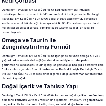
Kedi Çorbası
Dentalight Tavuk Etli Sıvı Kedi Ödül 45 Gr, kedinizin hem sıvı ihtiyacını
destekleyen hem de lezzetli bir ödül sunan özel bir kedi çorbasıdır. Dentalight
Tavuk Etli Sıvı Kedi Ödül 45 Gr, %100 doğal et suyu bazlı formülü sayesinde
kedilerin severek tüketeceği bir yapıya sahiptir. Günlük beslenmeye ek olarak
kullanılabilen bu kedi çorbası, özellikle az su tüketen kediler için ideal bir
tamamlayıcıdır.
Omega ve Taurin ile
Zenginleştirilmiş Formül
Dentalight Tavuk Etli Sıvı Kedi Ödül 45 Gr, içeriğinde bulunan omega 3, 6 ve 8
yağ asitleri sayesinde deri sağlığını destekler ve tüylerin daha parlak
görünmesine katkı sağlar. Taurin içeriği ise göz sağlığı, bağışıklık sistemi ve kalp
fonksiyonları açısından önemli destek sunar. Bu özellikleriyle Dentalight Tavuk
Etli Sıvı Kedi Ödül 45 Gr, sadece bir kedi çorbası değil aynı zamanda fonksiyonel
bir besin kaynağıdır.
Doğal İçerik ve Tahılsız Yapı
Dentalight Tavuk Etli Sıvı Kedi Ödül 45 Gr, tamamen doğal içeriklerden üretilmiş
olup tahıl, koruyucu ve yapay renklendirici içermez. Tavuk suyu ve gerçek tavuk
parçacıkları ile hazırlanan bu kedi çorbası, kedinizin doğal beslenme