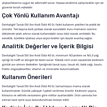
alışkanlıklarına uygun bir alternatif sunar. Hassas sindirime sahip kediler için de
güvenle tercih edilebilir.
Çok Yönlü Kullanım Avantajı
Dentalight Tavuk Etli Sıvı Kedi Ödül 45 Gr, farklı kullanım şekilleri ile pratik bir
üründür. Tek başına kedi çorbası olarak sunulabilir, kuru mamanın üzerine
dökülerek iştah artırıcı olarak kullanılabilir veya ödül olarak verilebilir. Bu
esneklik, özellikle iştahsız veya seçici kediler için büyük avantaj sağlar.
Analitik Değerler ve İçerik Bilgisi
Dentalight Tavuk Etli Sıvı Kedi Ödül 45 Gr, minimum %3 protein ve %0,3 yağ
içeriği ile hafif ve dengeli bir besin sunar. Yüksek nem oranı sayesinde kedinizin
günlük sıvı alımını destekler. İçeriğinde tavuk suyu, tavuk eti, balık yağı, taurin,
frukto-oligosakkaritler, vitamin ve mineraller bulunmaktadır.
Kullanım Önerileri
Dentalight Tavuk Etli Sıvı Kedi Ödül 45 Gr, tamamlayıcı mama olarak
kullanılmalıdır. Günlük yaklaşık 1 paket verilmesi önerilir. Kedinizin yaşına,
kilosuna ve aktivite seviyesine göre miktar ayarlanabilir. Ürün yanında her
zaman taze içme suyu bulundurulması tavsiye edilir.