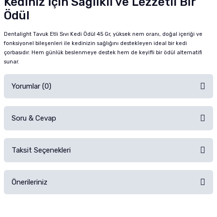
Kediniz İçin Sağlıklı ve Lezzetli Bir
Ödül
Dentalight Tavuk Etli Sıvı Kedi Ödül 45 Gr, yüksek nem oranı, doğal içeriği ve
fonksiyonel bileşenleri ile kedinizin sağlığını destekleyen ideal bir kedi
çorbasıdır. Hem günlük beslenmeye destek hem de keyifli bir ödül alternatifi
sunar.
Yorumlar (0)
Soru & Cevap
Alışverişinizden sonra ürüne yorum yapın, alışveriş puanı kazanın!
Sorularınız için
iletişim formunu
kullanınız.
Taksit Seçenekleri
Ürün hakkında henüz soru sorulmamış.
Ürünü Satın Al ve Yorumla
Önerileriniz
Soru Sor
Bu ürünün fiyat bilgisi, resim, ürün açıklamalarında ve diğer konularda
yetersiz gördüğünüz noktaları öneri formunu kullanarak tarafımıza