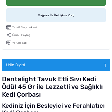
tucu
Sepeti
 Fırçası
Sump Filtre Malzemesi
Pro Plan Kedi Maması
Mağaza İle İletişime Geç
Pond Ürünleri
 Güvenlik Ürünleri
Akvaryum Ozon ve UV Ürünleri
Purina Kedi Maması
Taksit Seçenekleri
manları
akım Ürünleri
Royal Canin Kedi Maması
Ürünü Paylaş
lik ve Bakım Ürünleri
Yorum Yap
uluk
Ürün Bilgisi
 - Akvaryum Kumu
Dentalight Tavuk Etli Sıvı Kedi
 Parçaları
Ödül 45 Gr ile Lezzetli ve Sağlıklı
e Malzemesi
Kedi Çorbası
Kediniz İçin Besleyici ve Ferahlatıcı