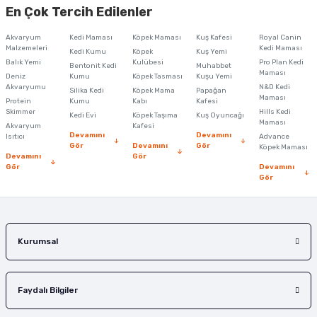
En Çok Tercih Edilenler
iletebilirsiniz.
Görüş ve önerileriniz için teşekkür ederiz.
Akvaryum
Kedi Maması
Köpek Maması
Kuş Kafesi
Royal Canin
Malzemeleri
Kedi Maması
Kedi Kumu
Köpek
Kuş Yemi
Ürün resmi kalitesiz, bozuk veya görüntülenemiyor.
Balık Yemi
Kulübesi
Pro Plan Kedi
Bentonit Kedi
Muhabbet
Maması
Deniz
Kumu
Köpek Tasması
Kuşu Yemi
Ürün açıklamasında eksik bilgiler bulunuyor.
Akvaryumu
N&D Kedi
Silika Kedi
Köpek Mama
Papağan
Maması
Protein
Ürün bilgilerinde hatalar bulunuyor.
Kumu
Kabı
Kafesi
Skimmer
Hills Kedi
Kedi Evi
Köpek Taşıma
Kuş Oyuncağı
Ürün fiyatı diğer sitelerden daha pahalı.
Maması
Akvaryum
Kafesi
Devamını
Devamını
Isıtıcı
Advance
Bu ürüne benzer farklı alternatifler olmalı.
Gör
Devamını
Gör
Köpek Maması
Devamını
Gör
Gör
Devamını
Gör
Gönder
Kurumsal
Faydalı Bilgiler