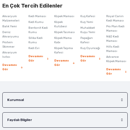
yetersiz gördüğünüz noktaları öneri formunu kullanarak tarafımıza
En Çok Tercih Edilenler
iletebilirsiniz.
Görüş ve önerileriniz için teşekkür ederiz.
Akvaryum
Kedi Maması
Köpek Maması
Kuş Kafesi
Royal Canin
Malzemeleri
Kedi Maması
Kedi Kumu
Köpek
Kuş Yemi
Ürün resmi kalitesiz, bozuk veya görüntülenemiyor.
Balık Yemi
Kulübesi
Pro Plan Kedi
Bentonit Kedi
Muhabbet
Maması
Deniz
Kumu
Köpek Tasması
Kuşu Yemi
Ürün açıklamasında eksik bilgiler bulunuyor.
Akvaryumu
N&D Kedi
Silika Kedi
Köpek Mama
Papağan
Maması
Protein
Ürün bilgilerinde hatalar bulunuyor.
Kumu
Kabı
Kafesi
Skimmer
Hills Kedi
Kedi Evi
Köpek Taşıma
Kuş Oyuncağı
Ürün fiyatı diğer sitelerden daha pahalı.
Maması
Akvaryum
Kafesi
Devamını
Devamını
Isıtıcı
Advance
Bu ürüne benzer farklı alternatifler olmalı.
Gör
Devamını
Gör
Köpek Maması
Devamını
Gör
Gör
Devamını
Gör
Gönder
Kurumsal
Faydalı Bilgiler