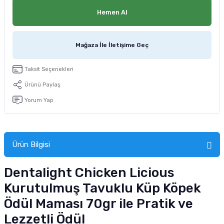
tucu
Sepeti
 Fırçası
Sump Filtre Malzemesi
Pro Plan Kedi Maması
Hemen Al
Pond Ürünleri
 Güvenlik Ürünleri
Akvaryum Ozon ve UV Ürünleri
Purina Kedi Maması
Mağaza İle İletişime Geç
manları
akım Ürünleri
Royal Canin Kedi Maması
Taksit Seçenekleri
lik ve Bakım Ürünleri
Ürünü Paylaş
Yorum Yap
uluk
 - Akvaryum Kumu
Ürün Bilgisi
 Parçaları
Dentalight Chicken Licious
e Malzemesi
Kurutulmuş Tavuklu Küp Köpek
Ödül Maması 70gr ile Pratik ve
Lezzetli Ödül