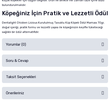
küçük köpekler için uygun değildir. Ürün ile birlikte her zaman taze içme suyu
bulundurulmalıdır.
Köpeğiniz İçin Pratik ve Lezzetli Ödül
Dentalight Chicken Licious Kurutulmuş Tavuklu Küp Köpek Ödül Maması 70gr,
doğal içeriği, pratik formu ve lezzetli yapısı ile köpeğinizin keyifle tüketeceği
sağlıklı bir ödül alternatifidir.
Yorumlar (0)
Soru & Cevap
Alışverişinizden sonra ürüne yorum yapın, alışveriş puanı kazanın!
Sorularınız için
iletişim formunu
kullanınız.
Taksit Seçenekleri
Ürün hakkında henüz soru sorulmamış.
Ürünü Satın Al ve Yorumla
Önerileriniz
Soru Sor
Bu ürünün fiyat bilgisi, resim, ürün açıklamalarında ve diğer konularda