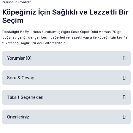
bulundurulmalıdır.
Köpeğiniz İçin Sağlıklı ve Lezzetli Bir
Seçim
Dentalight Beffy Licious Kurutulmuş Sığırlı Sosis Köpek Ödül Maması 70 gr,
doğal et içeriği, dengeli besin değerleri ve lezzetli yapısı ile köpeğinizin keyifle
tüketeceği sağlıklı bir ödül alternatifidir.
Yorumlar (0)
Soru & Cevap
Alışverişinizden sonra ürüne yorum yapın, alışveriş puanı kazanın!
Sorularınız için
iletişim formunu
kullanınız.
Taksit Seçenekleri
Ürün hakkında henüz soru sorulmamış.
Ürünü Satın Al ve Yorumla
Önerileriniz
Soru Sor
Bu ürünün fiyat bilgisi, resim, ürün açıklamalarında ve diğer konularda