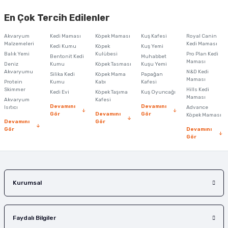
yetersiz gördüğünüz noktaları öneri formunu kullanarak tarafımıza
En Çok Tercih Edilenler
iletebilirsiniz.
Görüş ve önerileriniz için teşekkür ederiz.
Akvaryum
Kedi Maması
Köpek Maması
Kuş Kafesi
Royal Canin
Malzemeleri
Kedi Maması
Kedi Kumu
Köpek
Kuş Yemi
Ürün resmi kalitesiz, bozuk veya görüntülenemiyor.
Balık Yemi
Kulübesi
Pro Plan Kedi
Bentonit Kedi
Muhabbet
Maması
Deniz
Kumu
Köpek Tasması
Kuşu Yemi
Ürün açıklamasında eksik bilgiler bulunuyor.
Akvaryumu
N&D Kedi
Silika Kedi
Köpek Mama
Papağan
Maması
Protein
Ürün bilgilerinde hatalar bulunuyor.
Kumu
Kabı
Kafesi
Skimmer
Hills Kedi
Kedi Evi
Köpek Taşıma
Kuş Oyuncağı
Ürün fiyatı diğer sitelerden daha pahalı.
Maması
Akvaryum
Kafesi
Devamını
Devamını
Isıtıcı
Advance
Bu ürüne benzer farklı alternatifler olmalı.
Gör
Devamını
Gör
Köpek Maması
Devamını
Gör
Gör
Devamını
Gör
Gönder
Kurumsal
Faydalı Bilgiler