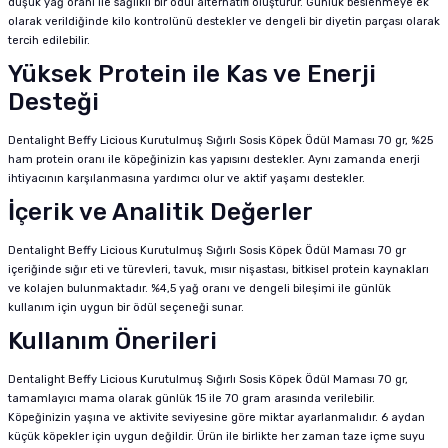
düşük yağ oranı ile sağlıklı bir ödül alternatifi oluşturur. Günlük beslenmeye ek
olarak verildiğinde kilo kontrolünü destekler ve dengeli bir diyetin parçası olarak
tercih edilebilir.
Yüksek Protein ile Kas ve Enerji
Desteği
Dentalight Beffy Licious Kurutulmuş Sığırlı Sosis Köpek Ödül Maması 70 gr, %25
ham protein oranı ile köpeğinizin kas yapısını destekler. Aynı zamanda enerji
ihtiyacının karşılanmasına yardımcı olur ve aktif yaşamı destekler.
İçerik ve Analitik Değerler
Dentalight Beffy Licious Kurutulmuş Sığırlı Sosis Köpek Ödül Maması 70 gr
içeriğinde sığır eti ve türevleri, tavuk, mısır nişastası, bitkisel protein kaynakları
ve kolajen bulunmaktadır. %4,5 yağ oranı ve dengeli bileşimi ile günlük
kullanım için uygun bir ödül seçeneği sunar.
Kullanım Önerileri
Dentalight Beffy Licious Kurutulmuş Sığırlı Sosis Köpek Ödül Maması 70 gr,
tamamlayıcı mama olarak günlük 15 ile 70 gram arasında verilebilir.
Köpeğinizin yaşına ve aktivite seviyesine göre miktar ayarlanmalıdır. 6 aydan
küçük köpekler için uygun değildir. Ürün ile birlikte her zaman taze içme suyu