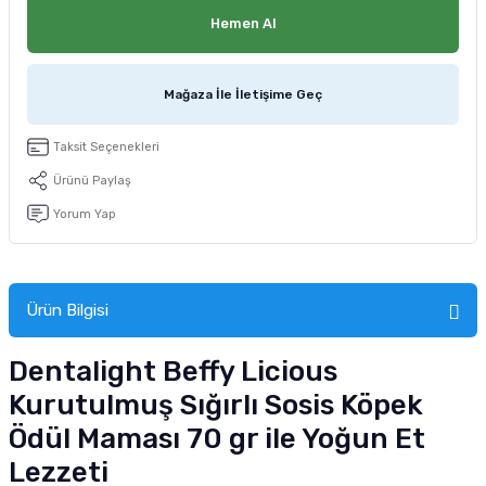
tucu
Sepeti
 Fırçası
Sump Filtre Malzemesi
Pro Plan Kedi Maması
Hemen Al
Pond Ürünleri
 Güvenlik Ürünleri
Akvaryum Ozon ve UV Ürünleri
Purina Kedi Maması
Mağaza İle İletişime Geç
manları
akım Ürünleri
Royal Canin Kedi Maması
Taksit Seçenekleri
lik ve Bakım Ürünleri
Ürünü Paylaş
Yorum Yap
uluk
 - Akvaryum Kumu
Ürün Bilgisi
 Parçaları
Dentalight Beffy Licious
e Malzemesi
Kurutulmuş Sığırlı Sosis Köpek
Ödül Maması 70 gr ile Yoğun Et
Lezzeti