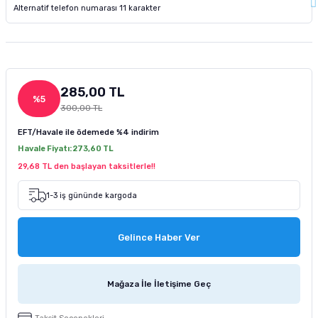
tucu
Sepeti
 Fırçası
Sump Filtre Malzemesi
Pro Plan Kedi Maması
Pond Ürünleri
 Güvenlik Ürünleri
Akvaryum Ozon ve UV Ürünleri
Purina Kedi Maması
manları
akım Ürünleri
Royal Canin Kedi Maması
285,00 TL
%5
300,00 TL
lik ve Bakım Ürünleri
EFT/Havale ile ödemede
%4 indirim
Havale Fiyatı:
273,60 TL
uluk
29,68 TL den başlayan taksitlerle!!
 - Akvaryum Kumu
1-3 iş gününde kargoda
 Parçaları
Gelince Haber Ver
e Malzemesi
Mağaza İle İletişime Geç