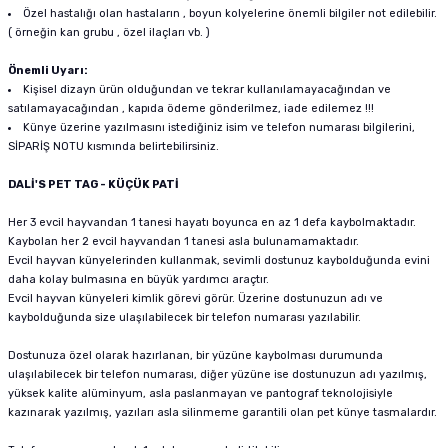
Özel hastalığı olan hastaların , boyun kolyelerine önemli bilgiler not edilebilir.
( örneğin kan grubu , özel ilaçları vb. )
Önemli Uyarı:
Kişisel dizayn ürün olduğundan ve tekrar kullanılamayacağından ve
satılamayacağından , kapıda ödeme gönderilmez, iade edilemez !!!
Künye üzerine yazılmasını istediğiniz isim ve telefon numarası bilgilerini,
SİPARİŞ NOTU kısmında belirtebilirsiniz.
DALİ'S PET TAG - KÜÇÜK PATİ
Her 3 evcil hayvandan 1 tanesi hayatı boyunca en az 1 defa kaybolmaktadır.
Kaybolan her 2 evcil hayvandan 1 tanesi asla bulunamamaktadır.
Evcil hayvan künyelerinden kullanmak, sevimli dostunuz kaybolduğunda evini
daha kolay bulmasına en büyük yardımcı araçtır.
Evcil hayvan künyeleri kimlik görevi görür. Üzerine dostunuzun adı ve
kaybolduğunda size ulaşılabilecek bir telefon numarası yazılabilir.
Dostunuza özel olarak hazırlanan, bir yüzüne kaybolması durumunda
ulaşılabilecek bir telefon numarası, diğer yüzüne ise dostunuzun adı yazılmış,
yüksek kalite alüminyum, asla paslanmayan ve pantograf teknolojisiyle
kazınarak yazılmış, yazıları asla silinmeme garantili olan pet künye tasmalardır.