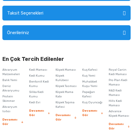
Sorularınız için
iletişim formunu
kullanınız.
Taksit Seçenekleri
Ürün hakkında henüz soru sorulmamış.
Ürünü Satın Al ve Yorumla
Önerileriniz
Soru Sor
Bu ürünün fiyat bilgisi, resim, ürün açıklamalarında ve diğer konularda
yetersiz gördüğünüz noktaları öneri formunu kullanarak tarafımıza
En Çok Tercih Edilenler
iletebilirsiniz.
Görüş ve önerileriniz için teşekkür ederiz.
Akvaryum
Kedi Maması
Köpek Maması
Kuş Kafesi
Royal Canin
Malzemeleri
Kedi Maması
Kedi Kumu
Köpek
Kuş Yemi
Ürün resmi kalitesiz, bozuk veya görüntülenemiyor.
Balık Yemi
Kulübesi
Pro Plan Kedi
Bentonit Kedi
Muhabbet
Maması
Deniz
Kumu
Köpek Tasması
Kuşu Yemi
Ürün açıklamasında eksik bilgiler bulunuyor.
Akvaryumu
N&D Kedi
Silika Kedi
Köpek Mama
Papağan
Maması
Protein
Ürün bilgilerinde hatalar bulunuyor.
Kumu
Kabı
Kafesi
Skimmer
Hills Kedi
Kedi Evi
Köpek Taşıma
Kuş Oyuncağı
Ürün fiyatı diğer sitelerden daha pahalı.
Maması
Akvaryum
Kafesi
Devamını
Devamını
Isıtıcı
Advance
Bu ürüne benzer farklı alternatifler olmalı.
Gör
Devamını
Gör
Köpek Maması
Devamını
Gör
Gör
Devamını
Gör