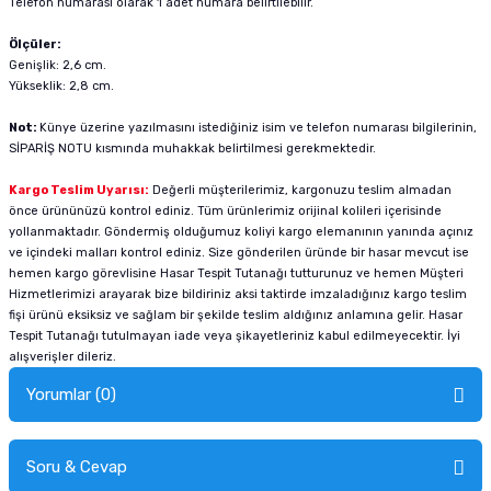
Telefon numarası olarak 1 adet numara belirtilebilir.
Ölçüler:
Genişlik: 2,6 cm.
Yükseklik: 2,8 cm.
Not:
Künye üzerine yazılmasını istediğiniz isim ve telefon numarası bilgilerinin,
SİPARİŞ NOTU kısmında muhakkak belirtilmesi gerekmektedir.
Kargo Teslim Uyarısı:
Değerli müşterilerimiz, kargonuzu teslim almadan
önce ürününüzü kontrol ediniz. Tüm ürünlerimiz orijinal kolileri içerisinde
yollanmaktadır. Göndermiş olduğumuz koliyi kargo elemanının yanında açınız
ve içindeki malları kontrol ediniz. Size gönderilen üründe bir hasar mevcut ise
hemen kargo görevlisine Hasar Tespit Tutanağı tutturunuz ve hemen Müşteri
Hizmetlerimizi arayarak bize bildiriniz aksi taktirde imzaladığınız kargo teslim
fişi ürünü eksiksiz ve sağlam bir şekilde teslim aldığınız anlamına gelir. Hasar
Tespit Tutanağı tutulmayan iade veya şikayetleriniz kabul edilmeyecektir. İyi
alışverişler dileriz.
Yorumlar (0)
Soru & Cevap
Alışverişinizden sonra ürüne yorum yapın, alışveriş puanı kazanın!