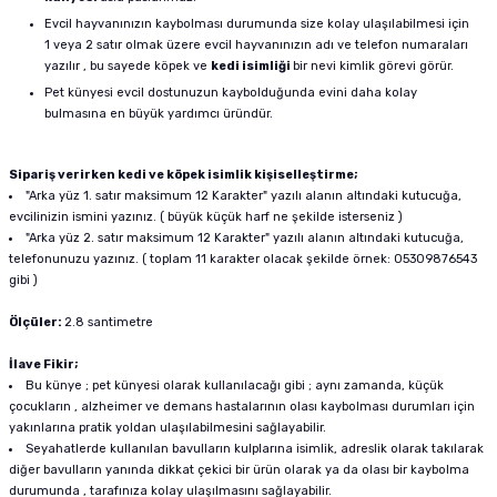
Evcil hayvanınızın kaybolması durumunda size kolay ulaşılabilmesi için
1 veya 2 satır olmak üzere evcil hayvanınızın adı ve telefon numaraları
yazılır , bu sayede köpek ve
kedi isimliği
bir nevi kimlik görevi görür.
Pet künyesi evcil dostunuzun kaybolduğunda evini daha kolay
bulmasına en büyük yardımcı üründür.
Sipariş verirken kedi ve köpek isimlik kişiselleştirme;
"Arka yüz 1. satır maksimum 12 Karakter" yazılı alanın altındaki kutucuğa,
evcilinizin ismini yazınız. ( büyük küçük harf ne şekilde isterseniz )
"Arka yüz 2. satır maksimum 12 Karakter" yazılı alanın altındaki kutucuğa,
telefonunuzu yazınız. ( toplam 11 karakter olacak şekilde örnek: 05309876543
gibi )
Ölçüler:
2.8 santimetre
İlave Fikir;
Bu künye ; pet künyesi olarak kullanılacağı gibi ; aynı zamanda, küçük
çocukların , alzheimer ve demans hastalarının olası kaybolması durumları için
yakınlarına pratik yoldan ulaşılabilmesini sağlayabilir.
Seyahatlerde kullanılan bavulların kulplarına isimlik, adreslik olarak takılarak
diğer bavulların yanında dikkat çekici bir ürün olarak ya da olası bir kaybolma
durumunda , tarafınıza kolay ulaşılmasını sağlayabilir.