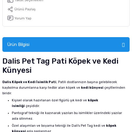
Taksit Seçenekleri
Ürünü Paylaş
Yorum Yap
Ürün Bilgisi
Dalis Pet Tag Pati Köpek ve Kedi
Künyesi
Dalis Köpek ve Kedi İsimlik Pati
, Patili dostlarınızın başına gelebilecek
kaybolma durumlarına karşı tedbir alan köpek ve
kedi künyesi
çeşitlerinden
biridir.
Kişisel olarak hazırlanan özel figürlü şık kedi ve
köpek
isimliği
çeşididir.
Pantograf tekniği ile kazınarak yazılan bu isimlikler üzerindeki yazılar
asla silinmez.
Özel alaşımları ve boyama tekniği ile Dali's Pet Tag kedi ve
köpek
künyesi
asla paslanmaz.