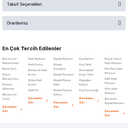
Taksit Seçenekleri
Ürün hakkında henüz soru sorulmamış.
Ürünü Satın Al ve Yorumla
Önerileriniz
Soru Sor
Bu ürünün fiyat bilgisi, resim, ürün açıklamalarında ve diğer konularda
yetersiz gördüğünüz noktaları öneri formunu kullanarak tarafımıza
En Çok Tercih Edilenler
iletebilirsiniz.
Görüş ve önerileriniz için teşekkür ederiz.
Akvaryum
Kedi Maması
Köpek Maması
Kuş Kafesi
Royal Canin
Malzemeleri
Kedi Maması
Kedi Kumu
Köpek
Kuş Yemi
Ürün resmi kalitesiz, bozuk veya görüntülenemiyor.
Balık Yemi
Kulübesi
Pro Plan Kedi
Bentonit Kedi
Muhabbet
Maması
Deniz
Kumu
Köpek Tasması
Kuşu Yemi
Ürün açıklamasında eksik bilgiler bulunuyor.
Akvaryumu
N&D Kedi
Silika Kedi
Köpek Mama
Papağan
Maması
Protein
Ürün bilgilerinde hatalar bulunuyor.
Kumu
Kabı
Kafesi
Skimmer
Hills Kedi
Kedi Evi
Köpek Taşıma
Kuş Oyuncağı
Ürün fiyatı diğer sitelerden daha pahalı.
Maması
Akvaryum
Kafesi
Devamını
Devamını
Isıtıcı
Advance
Bu ürüne benzer farklı alternatifler olmalı.
Gör
Devamını
Gör
Köpek Maması
Devamını
Gör
Gör
Devamını
Gör