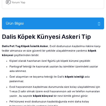
Yorum Yap
Ürün Bilgisi
Dalis Köpek Künyesi Askeri Tip
Dalis Pet Tag Köpek İsimlik Asker
, Evcil dostunuzun kaybolma riskine karşı
tedbir almanıza ve size güvenli bir şekilde ulaşabilmesine yardımcı
köpek
künyesi
çeşitlerinden biridir.
Kişisel olarak hazırlanan özel figürlü şık köpek künyesi çeşididir.
Pantograf tekniği ile kazınarak yazılan bu isimlikler üzerindeki yazılar
asla silinmez.
Özel alaşımları ve boyama tekniği ile Dali's
köpek isimliği
asla
paslanmaz.
Evcil hayvanınızın kaybolması durumunda size kolay ulaşılabilmesi için
1 veya 2 satır olmak üzere evcil hayvanınızın adı ve telefon numaraları
yazılır , bu sayede
köpek künyesi
bir nevi kimlik görevi görür.
Pet künyesi evcil dostunuzun kaybolduğunda evini daha kolay