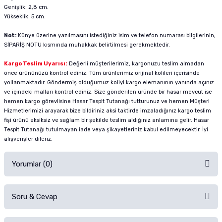
Genişlik: 2,8 cm.
Yükseklik: 5 cm.
Not:
Künye üzerine yazılmasını istediğiniz isim ve telefon numarası bilgilerinin,
SİPARİŞ NOTU kısmında muhakkak belirtilmesi gerekmektedir.
Kargo Teslim Uyarısı:
Değerli müşterilerimiz, kargonuzu teslim almadan
önce ürününüzü kontrol ediniz. Tüm ürünlerimiz orijinal kolileri içerisinde
yollanmaktadır. Göndermiş olduğumuz koliyi kargo elemanının yanında açınız
ve içindeki malları kontrol ediniz. Size gönderilen üründe bir hasar mevcut ise
hemen kargo görevlisine Hasar Tespit Tutanağı tutturunuz ve hemen Müşteri
Hizmetlerimizi arayarak bize bildiriniz aksi taktirde imzaladığınız kargo teslim
fişi ürünü eksiksiz ve sağlam bir şekilde teslim aldığınız anlamına gelir. Hasar
Tespit Tutanağı tutulmayan iade veya şikayetleriniz kabul edilmeyecektir. İyi
alışverişler dileriz.
Yorumlar (0)
Soru & Cevap
Alışverişinizden sonra ürüne yorum yapın, alışveriş puanı kazanın!
Sorularınız için
iletişim formunu
kullanınız.