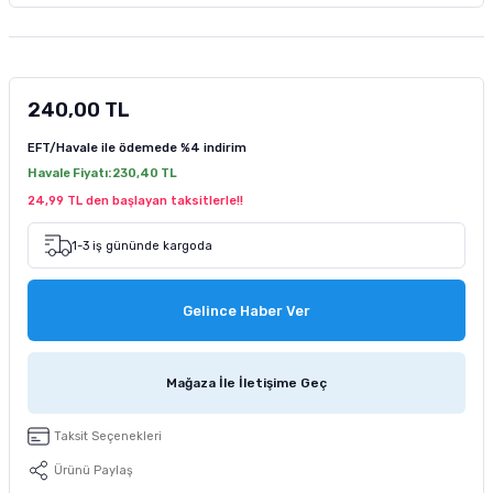
tucu
Sepeti
 Fırçası
Sump Filtre Malzemesi
Pro Plan Kedi Maması
Pond Ürünleri
 Güvenlik Ürünleri
Akvaryum Ozon ve UV Ürünleri
Purina Kedi Maması
240,00 TL
manları
akım Ürünleri
Royal Canin Kedi Maması
EFT/Havale ile ödemede
%4 indirim
Havale Fiyatı:
230,40 TL
lik ve Bakım Ürünleri
24,99 TL den başlayan taksitlerle!!
uluk
1-3 iş gününde kargoda
 - Akvaryum Kumu
Gelince Haber Ver
 Parçaları
Mağaza İle İletişime Geç
e Malzemesi
Taksit Seçenekleri
Ürünü Paylaş