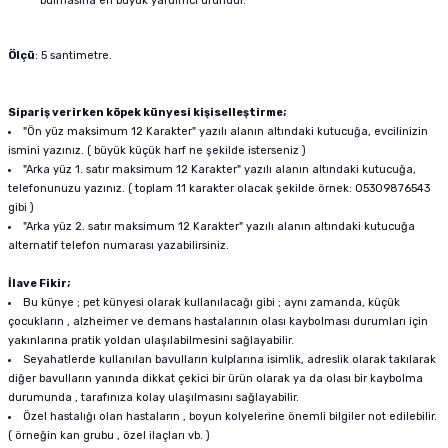
bulmasına en büyük yardımcı üründür.
Ölçü
: 5 santimetre.
Sipariş verirken köpek künyesi kişiselleştirme;
"Ön yüz maksimum 12 Karakter" yazılı alanın altındaki kutucuğa, evcilinizin
ismini yazınız. ( büyük küçük harf ne şekilde isterseniz )
"Arka yüz 1. satır maksimum 12 Karakter" yazılı alanın altındaki kutucuğa,
telefonunuzu yazınız. ( toplam 11 karakter olacak şekilde örnek: 05309876543
gibi )
"Arka yüz 2. satır maksimum 12 Karakter" yazılı alanın altındaki kutucuğa
alternatif telefon numarası yazabilirsiniz.
İlave Fikir;
Bu künye ; pet künyesi olarak kullanılacağı gibi ; aynı zamanda, küçük
çocukların , alzheimer ve demans hastalarının olası kaybolması durumları için
yakınlarına pratik yoldan ulaşılabilmesini sağlayabilir.
Seyahatlerde kullanılan bavulların kulplarına isimlik, adreslik olarak takılarak
diğer bavulların yanında dikkat çekici bir ürün olarak ya da olası bir kaybolma
durumunda , tarafınıza kolay ulaşılmasını sağlayabilir.
Özel hastalığı olan hastaların , boyun kolyelerine önemli bilgiler not edilebilir.
( örneğin kan grubu , özel ilaçları vb. )