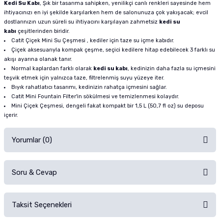
Kedi Su Kabı
, Şık bir tasarıma sahipken, yenilikçi canlı renkleri sayesinde hem
ihtiyacınızı en iyi şekilde karşılarken hem de salonunuza çok yakışacak; evcil
dostlarınızın uzun süreli su ihtiyacını karşılayan zahmetsiz
kedi su
kabı
çeşitlerinden biridir.
Catit Çiçek Mini Su Çeşmesi , kediler için taze su içme kabıdır.
Çiçek aksesuarıyla kompak çeşme, seçici kedilere hitap edebilecek 3 farklı su
akışı ayarına olanak tanır.
Normal kaplardan farklı olarak
kedi su kabı
, kedinizin daha fazla su içmesini
teşvik etmek için yalnızca taze, filtrelenmiş suyu yüzeye iter.
Bıyık rahatlatıcı tasarımı, kedinizin rahatça içmesini sağlar.
Catit Mini Fountain Filter'in sökülmesi ve temizlenmesi kolaydır.
Mini Çiçek Çeşmesi, dengeli fakat kompakt bir 1,5 L (50,7 fl oz) su deposu
içerir.
Yorumlar (0)
Soru & Cevap
Alışverişinizden sonra ürüne yorum yapın, alışveriş puanı kazanın!
Sorularınız için
iletişim formunu
kullanınız.
Taksit Seçenekleri
Ürün hakkında henüz soru sorulmamış.
Ürünü Satın Al ve Yorumla