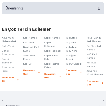
Önerileriniz
Soru Sor
Bu ürünün fiyat bilgisi, resim, ürün açıklamalarında ve diğer konularda
yetersiz gördüğünüz noktaları öneri formunu kullanarak tarafımıza
En Çok Tercih Edilenler
iletebilirsiniz.
Görüş ve önerileriniz için teşekkür ederiz.
Akvaryum
Kedi Maması
Köpek Maması
Kuş Kafesi
Royal Canin
Malzemeleri
Kedi Maması
Kedi Kumu
Köpek
Kuş Yemi
Ürün resmi kalitesiz, bozuk veya görüntülenemiyor.
Balık Yemi
Kulübesi
Pro Plan Kedi
Bentonit Kedi
Muhabbet
Maması
Deniz
Kumu
Köpek Tasması
Kuşu Yemi
Ürün açıklamasında eksik bilgiler bulunuyor.
Akvaryumu
N&D Kedi
Silika Kedi
Köpek Mama
Papağan
Maması
Protein
Ürün bilgilerinde hatalar bulunuyor.
Kumu
Kabı
Kafesi
Skimmer
Hills Kedi
Kedi Evi
Köpek Taşıma
Kuş Oyuncağı
Ürün fiyatı diğer sitelerden daha pahalı.
Maması
Akvaryum
Kafesi
Devamını
Devamını
Isıtıcı
Advance
Bu ürüne benzer farklı alternatifler olmalı.
Gör
Devamını
Gör
Köpek Maması
Devamını
Gör
Gör
Devamını
Gör
Gönder