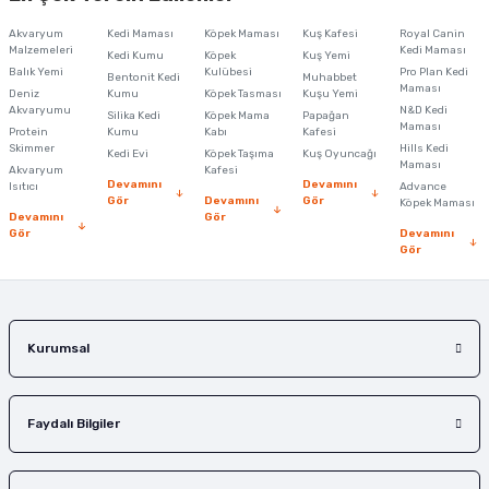
Ürün açıklamasında eksik bilgiler bulunuyor.
Akvaryum
Kedi Maması
Köpek Maması
Kuş Kafesi
Royal Canin
Ürün bilgilerinde hatalar bulunuyor.
Malzemeleri
Kedi Maması
Kedi Kumu
Köpek
Kuş Yemi
Balık Yemi
Ürün fiyatı diğer sitelerden daha pahalı.
Kulübesi
Pro Plan Kedi
Bentonit Kedi
Muhabbet
Maması
Deniz
Kumu
Köpek Tasması
Kuşu Yemi
Bu ürüne benzer farklı alternatifler olmalı.
Akvaryumu
N&D Kedi
Silika Kedi
Köpek Mama
Papağan
Maması
Protein
Kumu
Kabı
Kafesi
Skimmer
Hills Kedi
Kedi Evi
Köpek Taşıma
Kuş Oyuncağı
Maması
Akvaryum
Kafesi
Devamını
Devamını
Isıtıcı
Advance
Gör
Devamını
Gör
Köpek Maması
Devamını
Gör
Gör
Devamını
Gönder
Gör
Kurumsal
Faydalı Bilgiler