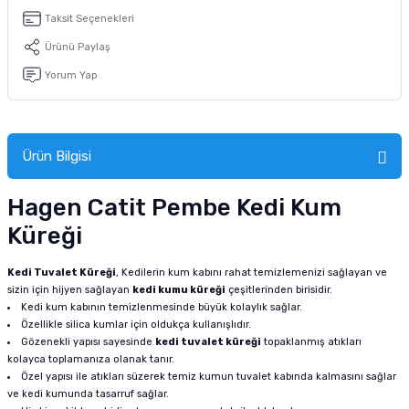
tucu
Sepeti
 Fırçası
Sump Filtre Malzemesi
Pro Plan Kedi Maması
Taksit Seçenekleri
Ürünü Paylaş
Pond Ürünleri
 Güvenlik Ürünleri
Akvaryum Ozon ve UV Ürünleri
Purina Kedi Maması
Yorum Yap
manları
akım Ürünleri
Royal Canin Kedi Maması
lik ve Bakım Ürünleri
Ürün Bilgisi
uluk
Hagen Catit Pembe Kedi Kum
Küreği
 - Akvaryum Kumu
Kedi Tuvalet Küreği
, Kedilerin kum kabını rahat temizlemenizi sağlayan ve
 Parçaları
sizin için hijyen sağlayan
kedi kumu küreği
çeşitlerinden birisidir.
Kedi kum kabının temizlenmesinde büyük kolaylık sağlar.
Özellikle silica kumlar için oldukça kullanışlıdır.
e Malzemesi
Gözenekli yapısı sayesinde
kedi tuvalet küreği
topaklanmış atıkları
kolayca toplamanıza olanak tanır.
Özel yapısı ile atıkları süzerek temiz kumun tuvalet kabında kalmasını sağlar
ve kedi kumunda tasarruf sağlar.