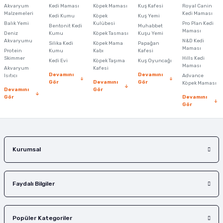
Akvaryum
Kedi Maması
Köpek Maması
Kuş Kafesi
Royal Canin
Malzemeleri
Kedi Maması
Kedi Kumu
Köpek
Kuş Yemi
Ürün resmi kalitesiz, bozuk veya görüntülenemiyor.
Balık Yemi
Kulübesi
Pro Plan Kedi
Bentonit Kedi
Muhabbet
Maması
Deniz
Kumu
Köpek Tasması
Kuşu Yemi
Ürün açıklamasında eksik bilgiler bulunuyor.
Akvaryumu
N&D Kedi
Silika Kedi
Köpek Mama
Papağan
Maması
Protein
Ürün bilgilerinde hatalar bulunuyor.
Kumu
Kabı
Kafesi
Skimmer
Hills Kedi
Kedi Evi
Köpek Taşıma
Kuş Oyuncağı
Ürün fiyatı diğer sitelerden daha pahalı.
Maması
Akvaryum
Kafesi
Devamını
Devamını
Isıtıcı
Advance
Bu ürüne benzer farklı alternatifler olmalı.
Gör
Devamını
Gör
Köpek Maması
Devamını
Gör
Gör
Devamını
Gör
Gönder
Kurumsal
Faydalı Bilgiler
Popüler Kategoriler