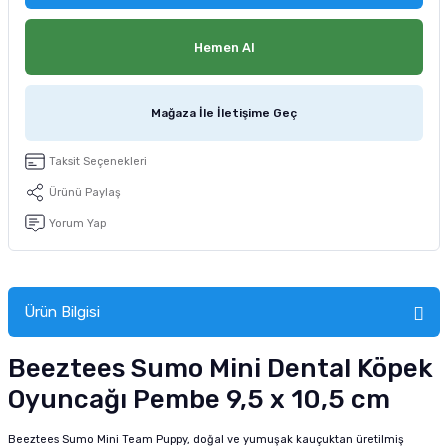
tucu
Sepeti
 Fırçası
Sump Filtre Malzemesi
Pro Plan Kedi Maması
Hemen Al
Pond Ürünleri
 Güvenlik Ürünleri
Akvaryum Ozon ve UV Ürünleri
Purina Kedi Maması
Mağaza İle İletişime Geç
manları
akım Ürünleri
Royal Canin Kedi Maması
Taksit Seçenekleri
lik ve Bakım Ürünleri
Ürünü Paylaş
uluk
Yorum Yap
 - Akvaryum Kumu
 Parçaları
Ürün Bilgisi
e Malzemesi
Beeztees Sumo Mini Dental Köpek
Oyuncağı Pembe 9,5 x 10,5 cm
Beeztees Sumo Mini Team Puppy, doğal ve yumuşak kauçuktan üretilmiş