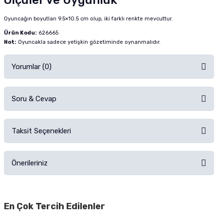
Ölçüler ve Uygunluk
Oyuncağın boyutları 9.5×10.5 cm olup, iki farklı renkte mevcuttur.
Ürün Kodu:
626665
Not:
Oyuncakla sadece yetişkin gözetiminde oynanmalıdır.
Yorumlar (0)
Soru & Cevap
Alışverişinizden sonra ürüne yorum yapın, alışveriş puanı kazanın!
Sorularınız için
iletişim formunu
kullanınız.
Taksit Seçenekleri
Ürün hakkında henüz soru sorulmamış.
Ürünü Satın Al ve Yorumla
Önerileriniz
Soru Sor
Bu ürünün fiyat bilgisi, resim, ürün açıklamalarında ve diğer konularda
yetersiz gördüğünüz noktaları öneri formunu kullanarak tarafımıza
En Çok Tercih Edilenler
iletebilirsiniz.
Görüş ve önerileriniz için teşekkür ederiz.