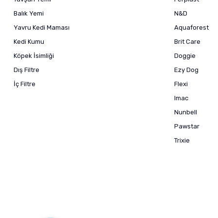
Balık Yemi
N&D
Yavru Kedi Maması
Aquaforest
Kedi Kumu
Brit Care
Köpek İsimliği
Doggie
Dış Filtre
Ezy Dog
İç Filtre
Flexi
Imac
Nunbell
Pawstar
Trixie