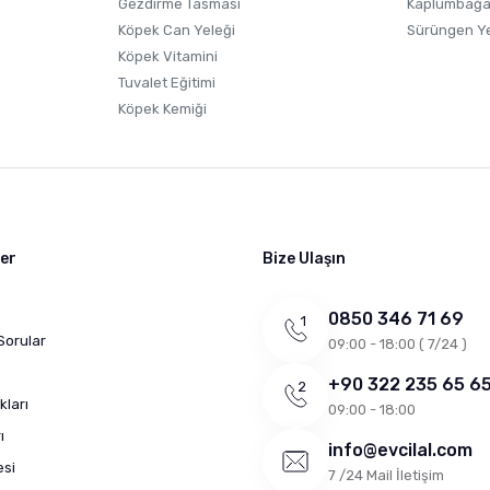
Gezdirme Tasması
Kaplumbağa
Köpek Can Yeleği
Sürüngen Y
Köpek Vitamini
Tuvalet Eğitimi
Köpek Kemiği
ler
Bize Ulaşın
0850 346 71 69
Sorular
09:00 - 18:00 ( 7/24 )
+90 322 235 65 6
kları
09:00 - 18:00
ı
info@evcilal.com
esi
7 /24 Mail İletişim