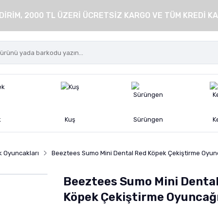
DİRİM, 2000 TL ÜZERİ ÜCRETSİZ KARGO VE TÜM KREDİ KA
k
Kuş
Sürüngen
K
k Oyuncakları
Beeztees Sumo Mini Dental Red Köpek Çekiştirme Oyun
Beeztees Sumo Mini Denta
Köpek Çekiştirme Oyuncağ