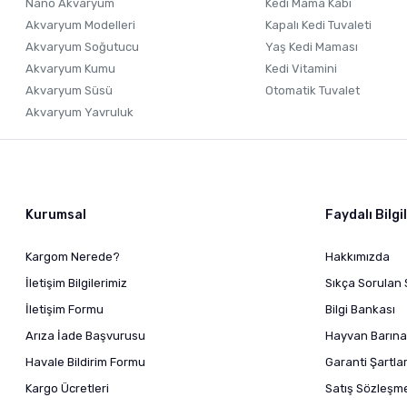
Nano Akvaryum
Kedi Mama Kabı
Akvaryum Modelleri
Kapalı Kedi Tuvaleti
Akvaryum Soğutucu
Yaş Kedi Maması
Akvaryum Kumu
Kedi Vitamini
Akvaryum Süsü
Otomatik Tuvalet
Akvaryum Yavruluk
Kurumsal
Faydalı Bilgi
Kargom Nerede?
Hakkımızda
İletişim Bilgilerimiz
Sıkça Sorulan 
İletişim Formu
Bilgi Bankası
Arıza İade Başvurusu
Hayvan Barına
Havale Bildirim Formu
Garanti Şartlar
Kargo Ücretleri
Satış Sözleşm