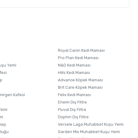
letebilirsiniz.
 formunu
kullanınız.
Royal Canin Kedi Maması
Pro Plan Kedi Maması
uşu Yemi
N&D Kedi Maması
fesi
Hills Kedi Maması
ğı
Advance Köpek Maması
Brit Care Köpek Maması
irgen Kafesi
Felix Kedi Maması
i
Eheim Dış Filtre
Yemi
Fluval Dış Filtre
mi
Dophin Dış Filtre
laşı
Versele Laga Muhabbet Kuşu Yemi
uluğu
Garden Mix Muhabbet Kuşu Yemi