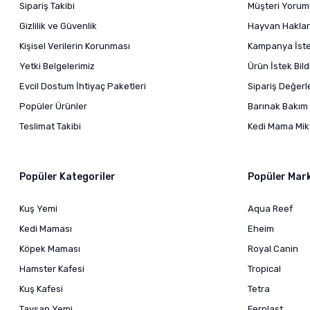
Sipariş Takibi
Müşteri Yoruml
Gizlilik ve Güvenlik
Hayvan Haklar
Kişisel Verilerin Korunması
Kampanya İstek
Yetki Belgelerimiz
Ürün İstek Bil
Evcil Dostum İhtiyaç Paketleri
Sipariş Değer
Popüler Ürünler
Barınak Bakım 
Teslimat Takibi
Kedi Mama Mikt
Popüler Kategoriler
Popüler Mar
Kuş Yemi
Aqua Reef
Kedi Maması
Eheim
Köpek Maması
Royal Canin
Hamster Kafesi
Tropical
Kuş Kafesi
Tetra
Tavşan Yemi
Ferplast