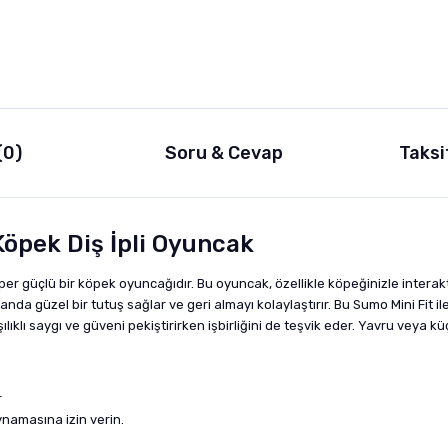
(0)
Soru & Cevap
Taksi
öpek Diş İpli Oyuncak
r güçlü bir köpek oyuncağıdır. Bu oyuncak, özellikle köpeğinizle intera
manda güzel bir tutuş sağlar ve geri almayı kolaylaştırır. Bu Sumo Mini Fit
şılıklı saygı ve güveni pekiştirirken işbirliğini de teşvik eder. Yavru veya kü
r
namasına izin verin.