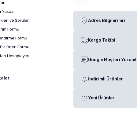
arı
ı Yasası
leri ve Soruları
Adres Bilgilerimiz
dirim Formu
lendirme Formu
Kargo Takibi
Evi Öneri Formu
arı Hesaplayıcı
Google Müşteri Yoruml
kalar
İndirimli Ürünler
Yeni Ürünler