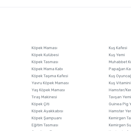
nularda yetersiz gördüğünüz noktaları öneri formunu kullanarak tarafımıza i
sonra ürüne yorum yapın, alışveriş puanı kazanın! Sorularınız için
Ürün hakkında henüz soru sorulmamış.
iletişim
Ürünü Satın Al ve Yorumla
Soru Sor
Köpek Maması
Kuş Kafesi
Köpek Kulübesi
Kuş Yemi
Köpek Tasması
Muhabbet K
Köpek Mama Kabı
Papağan Ka
Köpek Taşıma Kafesi
Kuş Oyunca
Yavru Köpek Maması
Kuş Vitamini
Yaş Köpek Maması
Hamster/Kem
Tıraş Makinesi
Tavşan Yem
Köpek Çiti
Guinea Pig 
Köpek Ayakkabısı
Hamster Ye
Gönder
Köpek Şampuanı
Kemirgen Ta
Eğitim Tasması
Kemirgen S