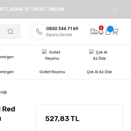
RTLARINA 12 TAKSİT İMKANI
5
0850 346 71 69
Sipariş Destek
emirgen
Outlet Reyonu
Çok Al Az Öde
cağı
l Red
ı
527,83 TL