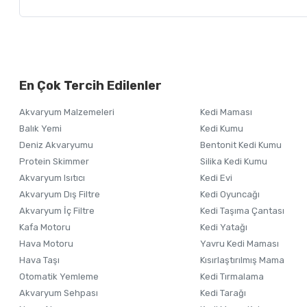
Bu ürünün fiyat bilgisi, resim, ürün açıklamalarında ve diğer ko
Görüş ve önerileriniz için teşekkür ederiz.
Alışverişinizden 
En Çok Tercih Edilenler
Ürün resmi kalitesiz, bozuk veya görüntülenemiyor.
Akvaryum Malzemeleri
Kedi Maması
Ürün açıklamasında eksik bilgiler bulunuyor.
Balık Yemi
Kedi Kumu
Ürün bilgilerinde hatalar bulunuyor.
Deniz Akvaryumu
Bentonit Kedi Kumu
Ürün fiyatı diğer sitelerden daha pahalı.
Protein Skimmer
Silika Kedi Kumu
Akvaryum Isıtıcı
Kedi Evi
Bu ürüne benzer farklı alternatifler olmalı.
Akvaryum Dış Filtre
Kedi Oyuncağı
Akvaryum İç Filtre
Kedi Taşıma Çantası
Kafa Motoru
Kedi Yatağı
Hava Motoru
Yavru Kedi Maması
Hava Taşı
Kısırlaştırılmış Mama
Otomatik Yemleme
Kedi Tırmalama
Akvaryum Sehpası
Kedi Tarağı