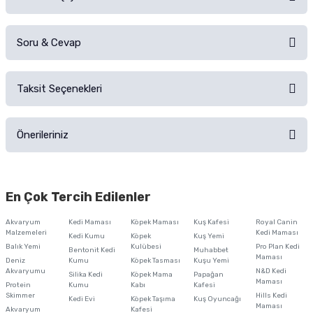
Soru & Cevap
Alışverişinizden sonra ürüne yorum yapın, alışveriş puanı kazanın!
Sorularınız için
iletişim formunu
kullanınız.
Taksit Seçenekleri
Ürün hakkında henüz soru sorulmamış.
Ürünü Satın Al ve Yorumla
Önerileriniz
Soru Sor
Bu ürünün fiyat bilgisi, resim, ürün açıklamalarında ve diğer konularda
yetersiz gördüğünüz noktaları öneri formunu kullanarak tarafımıza
En Çok Tercih Edilenler
iletebilirsiniz.
Görüş ve önerileriniz için teşekkür ederiz.
Akvaryum
Kedi Maması
Köpek Maması
Kuş Kafesi
Royal Canin
Malzemeleri
Kedi Maması
Kedi Kumu
Köpek
Kuş Yemi
Ürün resmi kalitesiz, bozuk veya görüntülenemiyor.
Balık Yemi
Kulübesi
Pro Plan Kedi
Bentonit Kedi
Muhabbet
Maması
Deniz
Kumu
Köpek Tasması
Kuşu Yemi
Ürün açıklamasında eksik bilgiler bulunuyor.
Akvaryumu
N&D Kedi
Silika Kedi
Köpek Mama
Papağan
Maması
Protein
Ürün bilgilerinde hatalar bulunuyor.
Kumu
Kabı
Kafesi
Skimmer
Hills Kedi
Kedi Evi
Köpek Taşıma
Kuş Oyuncağı
Ürün fiyatı diğer sitelerden daha pahalı.
Maması
Akvaryum
Kafesi