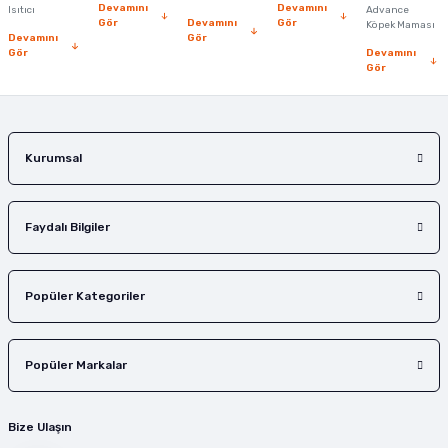
Devamını
Devamını
Isıtıcı
Advance
Bu ürüne benzer farklı alternatifler olmalı.
Gör
Devamını
Gör
Köpek Maması
Devamını
Gör
Gör
Devamını
Gör
Gönder
Kurumsal
Faydalı Bilgiler
Popüler Kategoriler
Popüler Markalar
Bize Ulaşın