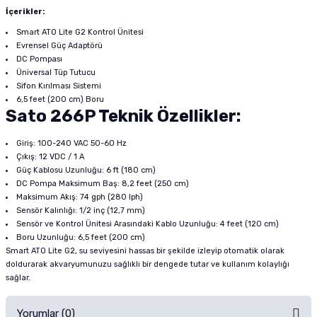
İçerikler:
Smart ATO Lite G2 Kontrol Ünitesi
Evrensel Güç Adaptörü
DC Pompası
Üniversal Tüp Tutucu
Sifon Kırılması Sistemi
6,5 feet (200 cm) Boru
Sato 266P Teknik Özellikler:
Giriş: 100-240 VAC 50-60 Hz
Çıkış: 12 VDC / 1 A
Güç Kablosu Uzunluğu: 6 ft (180 cm)
DC Pompa Maksimum Baş: 8,2 feet (250 cm)
Maksimum Akış: 74 gph (280 lph)
Sensör Kalınlığı: 1/2 inç (12,7 mm)
Sensör ve Kontrol Ünitesi Arasındaki Kablo Uzunluğu: 4 feet (120 cm)
Boru Uzunluğu: 6,5 feet (200 cm)
Smart ATO Lite G2, su seviyesini hassas bir şekilde izleyip otomatik olarak
doldurarak akvaryumunuzu sağlıklı bir dengede tutar ve kullanım kolaylığı
sağlar.
Yorumlar (0)