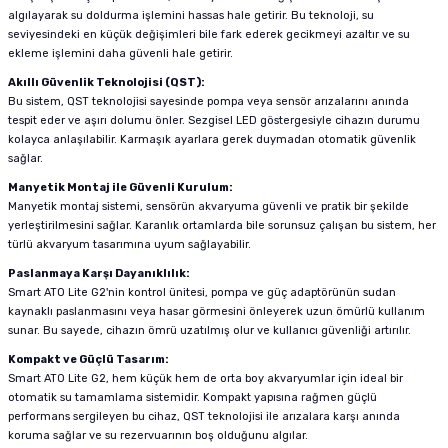
algılayarak su doldurma işlemini hassas hale getirir. Bu teknoloji, su
seviyesindeki en küçük değişimleri bile fark ederek gecikmeyi azaltır ve su
ekleme işlemini daha güvenli hale getirir.
Akıllı Güvenlik Teknolojisi (QST):
Bu sistem, QST teknolojisi sayesinde pompa veya sensör arızalarını anında
tespit eder ve aşırı dolumu önler. Sezgisel LED göstergesiyle cihazın durumu
kolayca anlaşılabilir. Karmaşık ayarlara gerek duymadan otomatik güvenlik
sağlar.
Manyetik Montaj ile Güvenli Kurulum:
Manyetik montaj sistemi, sensörün akvaryuma güvenli ve pratik bir şekilde
yerleştirilmesini sağlar. Karanlık ortamlarda bile sorunsuz çalışan bu sistem, her
türlü akvaryum tasarımına uyum sağlayabilir.
Paslanmaya Karşı Dayanıklılık:
Smart ATO Lite G2'nin kontrol ünitesi, pompa ve güç adaptörünün sudan
kaynaklı paslanmasını veya hasar görmesini önleyerek uzun ömürlü kullanım
sunar. Bu sayede, cihazın ömrü uzatılmış olur ve kullanıcı güvenliği artırılır.
Kompakt ve Güçlü Tasarım:
Smart ATO Lite G2, hem küçük hem de orta boy akvaryumlar için ideal bir
otomatik su tamamlama sistemidir. Kompakt yapısına rağmen güçlü
performans sergileyen bu cihaz, QST teknolojisi ile arızalara karşı anında
koruma sağlar ve su rezervuarının boş olduğunu algılar.