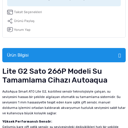
tucu
Sepeti
 Fırçası
Sump Filtre Malzemesi
Pro Plan Kedi Maması
Taksit Seçenekleri
Pond Ürünleri
 Güvenlik Ürünleri
Akvaryum Ozon ve UV Ürünleri
Purina Kedi Maması
Ürünü Paylaş
Yorum Yap
manları
akım Ürünleri
Royal Canin Kedi Maması
lik ve Bakım Ürünleri
Ürün Bilgisi
uluk
Lite G2 Sato 266P Modeli Su
 - Akvaryum Kumu
Tamamlama Cihazı Autoaqua
 Parçaları
AutoAqua Smart ATO Lite G2, kızılötesi sensör teknolojisiyle çalışan, su
seviyesini hassas bir şekilde algılayan otomatik su tamamlama sistemidir. Su
e Malzemesi
seviyesini 1 mm hassasiyetle tespit eden kare optik çift sensör, manuel
doldurma işlemini ortadan kaldırarak akvaryumun tuzluluk seviyesini sabit tutar
ve kullanıcıya büyük kolaylık sağlar.
Yüksek Performanslı Sensör:
Gelişmiş kare çift optik sensör, su seviyesindeki değişiklikleri hızlı bir şekilde