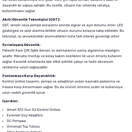
dayanıklı bir yapıya sahiptir. Bu özellik, cihazın her ortamda rahatça
kullanılmasını sağlar.
Akıllı Güvenlik Teknolojisi (QST):
QST, sensör veya pompa arızalarını anında algılar ve aşırı dolumu önler. LED
göstergesi ve sesli alarmla birlikte cihazın durumu kolayca takip edilebilir. Bu
teknoloji, su seviyesindeki anormallikleri hızla fark ederek güvenliği artırır.
Evrimleşmiş Güvenlik:
Patentli Kare Çift Optik Sensör, su damlalarının yanlış algılanma olasılığını
azaltır. Mıknatıs montajı ve kolay bakım özellikleri ile uzun ömürlü kullanım
sağlar. Karanlık ortamlarda bile etkili şekilde çalışır ve farklı akvaryum
renklerine uyum sağlayabilir.
Paslanmaya Karşı Dayanıklılık:
Kontrol ünitesi tasarımı, pompa ve adaptörün sudan kaynaklı paslanma ve
hasara karşı korunmasını sağlar. Bu da ürünün ömrünü uzatır ve kullanıcıya
uzun vadeli güvenlik sunar.
İçerikler:
Smart ATO Duo G2 Kontrol Ünitesi
Evrensel Güç Adaptörü
DC Pompası
Üniversal Tüp Tutucu