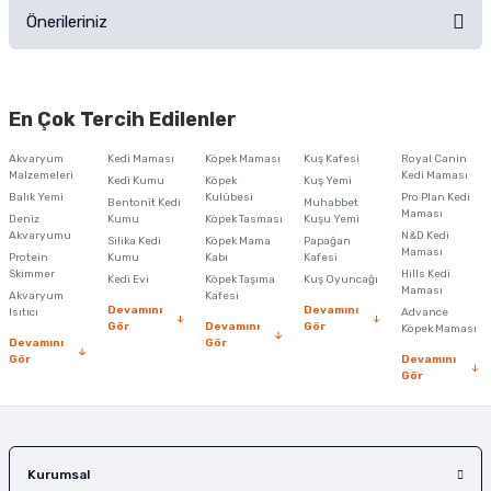
Önerileriniz
Soru Sor
Bu ürünün fiyat bilgisi, resim, ürün açıklamalarında ve diğer konularda
yetersiz gördüğünüz noktaları öneri formunu kullanarak tarafımıza
En Çok Tercih Edilenler
iletebilirsiniz.
Görüş ve önerileriniz için teşekkür ederiz.
Akvaryum
Kedi Maması
Köpek Maması
Kuş Kafesi
Royal Canin
Malzemeleri
Kedi Maması
Kedi Kumu
Köpek
Kuş Yemi
Ürün resmi kalitesiz, bozuk veya görüntülenemiyor.
Balık Yemi
Kulübesi
Pro Plan Kedi
Bentonit Kedi
Muhabbet
Maması
Deniz
Kumu
Köpek Tasması
Kuşu Yemi
Ürün açıklamasında eksik bilgiler bulunuyor.
Akvaryumu
N&D Kedi
Silika Kedi
Köpek Mama
Papağan
Maması
Protein
Ürün bilgilerinde hatalar bulunuyor.
Kumu
Kabı
Kafesi
Skimmer
Hills Kedi
Kedi Evi
Köpek Taşıma
Kuş Oyuncağı
Ürün fiyatı diğer sitelerden daha pahalı.
Maması
Akvaryum
Kafesi
Devamını
Devamını
Isıtıcı
Advance
Bu ürüne benzer farklı alternatifler olmalı.
Gör
Devamını
Gör
Köpek Maması
Devamını
Gör
Gör
Devamını
Gör
Gönder
Kurumsal