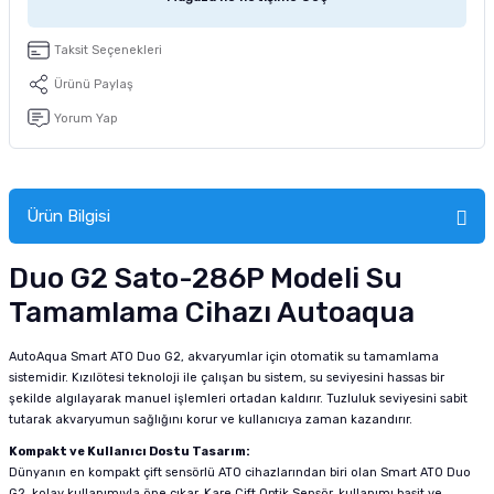
tucu
Sepeti
 Fırçası
Sump Filtre Malzemesi
Pro Plan Kedi Maması
Taksit Seçenekleri
Pond Ürünleri
 Güvenlik Ürünleri
Akvaryum Ozon ve UV Ürünleri
Purina Kedi Maması
Ürünü Paylaş
Yorum Yap
manları
akım Ürünleri
Royal Canin Kedi Maması
lik ve Bakım Ürünleri
Ürün Bilgisi
uluk
Duo G2 Sato-286P Modeli Su
 - Akvaryum Kumu
Tamamlama Cihazı Autoaqua
 Parçaları
AutoAqua Smart ATO Duo G2, akvaryumlar için otomatik su tamamlama
sistemidir. Kızılötesi teknoloji ile çalışan bu sistem, su seviyesini hassas bir
e Malzemesi
şekilde algılayarak manuel işlemleri ortadan kaldırır. Tuzluluk seviyesini sabit
tutarak akvaryumun sağlığını korur ve kullanıcıya zaman kazandırır.
Kompakt ve Kullanıcı Dostu Tasarım:
Dünyanın en kompakt çift sensörlü ATO cihazlarından biri olan Smart ATO Duo
G2, kolay kullanımıyla öne çıkar. Kare Çift Optik Sensör, kullanımı basit ve