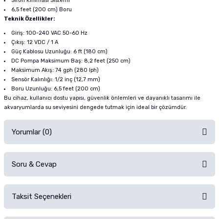
Sifon Kırılması Sistemi
6,5 feet (200 cm) Boru
Teknik Özellikler:
Giriş: 100-240 VAC 50-60 Hz
Çıkış: 12 VDC / 1 A
Güç Kablosu Uzunluğu: 6 ft (180 cm)
DC Pompa Maksimum Baş: 8,2 feet (250 cm)
Maksimum Akış: 74 gph (280 lph)
Sensör Kalınlığı: 1/2 inç (12,7 mm)
Boru Uzunluğu: 6,5 feet (200 cm)
Bu cihaz, kullanıcı dostu yapısı, güvenlik önlemleri ve dayanıklı tasarımı ile
akvaryumlarda su seviyesini dengede tutmak için ideal bir çözümdür.
Yorumlar (0)
Soru & Cevap
Alışverişinizden sonra ürüne yorum yapın, alışveriş puanı kazanın!
Sorularınız için
iletişim formunu
kullanınız.
Taksit Seçenekleri
Ürün hakkında henüz soru sorulmamış.
Ürünü Satın Al ve Yorumla