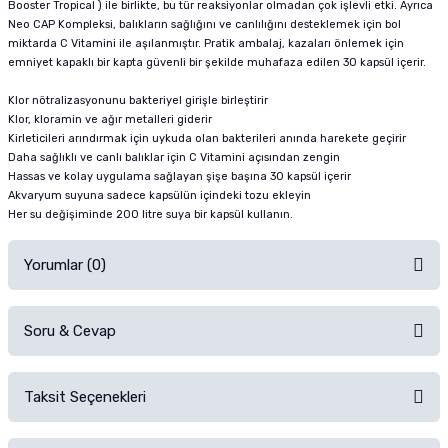
Booster Tropical ) ile birlikte, bu tür reaksiyonlar olmadan çok işlevli etki. Ayrıca
Neo CAP Kompleksi, balıkların sağlığını ve canlılığını desteklemek için bol
miktarda C Vitamini ile aşılanmıştır. Pratik ambalaj, kazaları önlemek için
emniyet kapaklı bir kapta güvenli bir şekilde muhafaza edilen 30 kapsül içerir.
Klor nötralizasyonunu bakteriyel girişle birleştirir
Klor, kloramin ve ağır metalleri giderir
Kirleticileri arındırmak için uykuda olan bakterileri anında harekete geçirir
Daha sağlıklı ve canlı balıklar için C Vitamini açısından zengin
Hassas ve kolay uygulama sağlayan şişe başına 30 kapsül içerir
Akvaryum suyuna sadece kapsülün içindeki tozu ekleyin
Her su değişiminde 200 litre suya bir kapsül kullanın.
Yorumlar (0)
Soru & Cevap
Alışverişinizden sonra ürüne yorum yapın, alışveriş puanı kazanın!
Sorularınız için
iletişim formunu
kullanınız.
Taksit Seçenekleri
Ürün hakkında henüz soru sorulmamış.
Ürünü Satın Al ve Yorumla