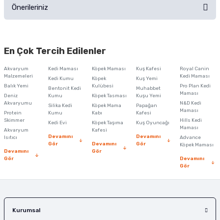
Önerileriniz
Soru Sor
Bu ürünün fiyat bilgisi, resim, ürün açıklamalarında ve diğer konularda
yetersiz gördüğünüz noktaları öneri formunu kullanarak tarafımıza
En Çok Tercih Edilenler
iletebilirsiniz.
Görüş ve önerileriniz için teşekkür ederiz.
Akvaryum
Kedi Maması
Köpek Maması
Kuş Kafesi
Royal Canin
Malzemeleri
Kedi Maması
Kedi Kumu
Köpek
Kuş Yemi
Ürün resmi kalitesiz, bozuk veya görüntülenemiyor.
Balık Yemi
Kulübesi
Pro Plan Kedi
Bentonit Kedi
Muhabbet
Maması
Deniz
Kumu
Köpek Tasması
Kuşu Yemi
Ürün açıklamasında eksik bilgiler bulunuyor.
Akvaryumu
N&D Kedi
Silika Kedi
Köpek Mama
Papağan
Maması
Protein
Ürün bilgilerinde hatalar bulunuyor.
Kumu
Kabı
Kafesi
Skimmer
Hills Kedi
Kedi Evi
Köpek Taşıma
Kuş Oyuncağı
Ürün fiyatı diğer sitelerden daha pahalı.
Maması
Akvaryum
Kafesi
Devamını
Devamını
Isıtıcı
Advance
Bu ürüne benzer farklı alternatifler olmalı.
Gör
Devamını
Gör
Köpek Maması
Devamını
Gör
Gör
Devamını
Gör
Gönder
Kurumsal