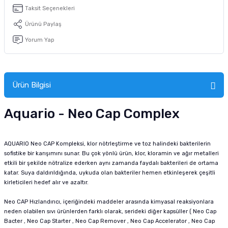
tucu
Sepeti
 Fırçası
Sump Filtre Malzemesi
Pro Plan Kedi Maması
Taksit Seçenekleri
Ürünü Paylaş
Pond Ürünleri
 Güvenlik Ürünleri
Akvaryum Ozon ve UV Ürünleri
Purina Kedi Maması
Yorum Yap
manları
akım Ürünleri
Royal Canin Kedi Maması
lik ve Bakım Ürünleri
Ürün Bilgisi
uluk
Aquario - Neo Cap Complex
 - Akvaryum Kumu
AQUARIO Neo CAP Kompleksi, klor nötrleştirme ve toz halindeki bakterilerin
sofistike bir karışımını sunar. Bu çok yönlü ürün, klor, kloramin ve ağır metalleri
 Parçaları
etkili bir şekilde nötralize ederken aynı zamanda faydalı bakterileri de ortama
katar. Suya daldırıldığında, uykuda olan bakteriler hemen etkinleşerek çeşitli
e Malzemesi
kirleticileri hedef alır ve azaltır.
Neo CAP Hızlandırıcı, içeriğindeki maddeler arasında kimyasal reaksiyonlara
neden olabilen sıvı ürünlerden farklı olarak, serideki diğer kapsüller ( Neo Cap
Bacter , Neo Cap Starter , Neo Cap Remover , Neo Cap Accelerator , Neo Cap