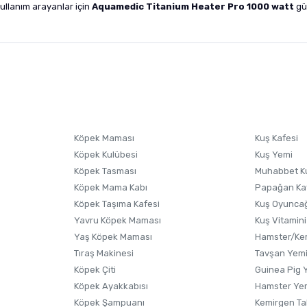
ullanım arayanlar için
Aquamedic Titanium Heater Pro 1000 watt
güç
nularda yetersiz gördüğünüz noktaları öneri formunu kullanarak tarafımıza i
sonra ürüne yorum yapın, alışveriş puanı kazanın! Sorularınız için
Ürün hakkında henüz soru sorulmamış.
iletişim
Ürünü Satın Al ve Yorumla
Soru Sor
Köpek Maması
Kuş Kafesi
Köpek Kulübesi
Kuş Yemi
Köpek Tasması
Muhabbet K
Köpek Mama Kabı
Papağan Ka
Köpek Taşıma Kafesi
Kuş Oyunca
Yavru Köpek Maması
Kuş Vitamini
Yaş Köpek Maması
Hamster/Kem
Tıraş Makinesi
Tavşan Yem
Köpek Çiti
Guinea Pig 
Köpek Ayakkabısı
Hamster Ye
Gönder
Köpek Şampuanı
Kemirgen Ta