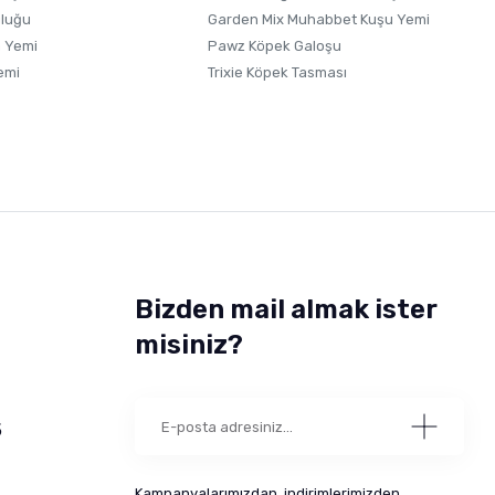
uluğu
Garden Mix Muhabbet Kuşu Yemi
 Yemi
Pawz Köpek Galoşu
emi
Trixie Köpek Tasması
Bizden mail almak ister
misiniz?
5
Kampanyalarımızdan, indirimlerimizden