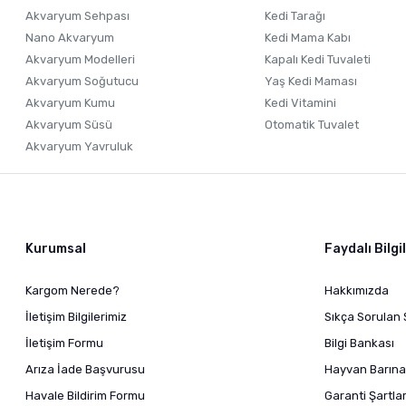
Akvaryum Sehpası
Kedi Tarağı
Nano Akvaryum
Kedi Mama Kabı
Akvaryum Modelleri
Kapalı Kedi Tuvaleti
Akvaryum Soğutucu
Yaş Kedi Maması
Akvaryum Kumu
Kedi Vitamini
Akvaryum Süsü
Otomatik Tuvalet
Akvaryum Yavruluk
Kurumsal
Faydalı Bilgi
Kargom Nerede?
Hakkımızda
İletişim Bilgilerimiz
Sıkça Sorulan 
İletişim Formu
Bilgi Bankası
Arıza İade Başvurusu
Hayvan Barına
Havale Bildirim Formu
Garanti Şartlar