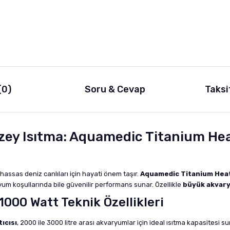
(0)
Soru & Cevap
Taksi
zey Isıtma: Aquamedic Titanium Hea
hassas deniz canlıları için hayati önem taşır.
Aquamedic Titanium Heat
ryum koşullarında bile güvenilir performans sunar. Özellikle
büyük akvaryu
000 Watt Teknik Özellikleri
ıcısı
, 2000 ile 3000 litre arası akvaryumlar için ideal ısıtma kapasitesi s