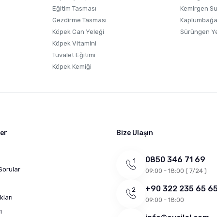
Eğitim Tasması
Kemirgen S
Gezdirme Tasması
Kaplumbağa
Köpek Can Yeleği
Sürüngen Y
Köpek Vitamini
Tuvalet Eğitimi
Köpek Kemiği
ler
Bize Ulaşın
0850 346 71 69
Sorular
09:00 - 18:00 ( 7/24 )
+90 322 235 65 6
kları
09:00 - 18:00
ı