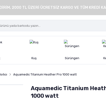
DİRİM, 2000 TL ÜZERİ ÜCRETSİZ KARGO VE TÜM KREDİ KA
k
Kuş
Sürüngen
K
ıtıcı
Aquamedic Titanium Heather Pro 1000 watt
Aquamedic Titanium Heath
1000 watt