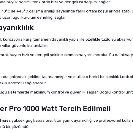
 büyük hacimli tanklarda hızlı ve dengeli ısı dağılımı sağlar.
r. -10°C ile +45°C çalışma aralığı sayesinde farklı ortam koşullarında st
o uzunluğu, kurulum esnekliği sağlar.
yanıklılık
 korozyona karşı tamamen dayanıklı yapısı ile özellikle tuzlu su akvaryuml
ıllar güvenle kullanılabilir.
layarak suyun hızlı ve dengeli şekilde ısınmasına yardımcı olur. Bu da akva
tında çalışacak şekilde tasarlanmıştır ve mutlaka harici bir sıcaklık kontrol 
lık kontrolü sağlanabilir.
uğu sistemlerde maksimum kontrol ve güvenlik sağlar. Doğru kontrol ünitesi 
 Pro 1000 Watt Tercih Edilmeli
ıcısı
, yüksek güç kapasitesi, titanyum dayanıklılığı ve profesyonel kullan
ürlü bir çözümdür.