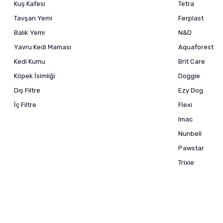
Kuş Kafesi
Tetra
Tavşan Yemi
Ferplast
Balık Yemi
N&D
Yavru Kedi Maması
Aquaforest
Kedi Kumu
Brit Care
Köpek İsimliği
Doggie
Dış Filtre
Ezy Dog
İç Filtre
Flexi
Imac
Nunbell
Pawstar
Trixie