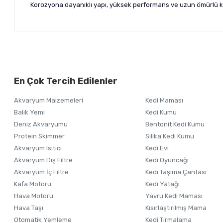
Korozyona dayanıklı yapı, yüksek performans ve uzun ömürlü k
Bu ürünün fiyat bilgisi, resim, ürün açıklamalarında ve diğer ko
Görüş ve önerileriniz için teşekkür ederiz.
Alışverişinizden 
En Çok Tercih Edilenler
Ürün resmi kalitesiz, bozuk veya görüntülenemiyor.
Akvaryum Malzemeleri
Kedi Maması
Ürün açıklamasında eksik bilgiler bulunuyor.
Balık Yemi
Kedi Kumu
Ürün bilgilerinde hatalar bulunuyor.
Deniz Akvaryumu
Bentonit Kedi Kumu
Ürün fiyatı diğer sitelerden daha pahalı.
Protein Skimmer
Silika Kedi Kumu
Akvaryum Isıtıcı
Kedi Evi
Bu ürüne benzer farklı alternatifler olmalı.
Akvaryum Dış Filtre
Kedi Oyuncağı
Akvaryum İç Filtre
Kedi Taşıma Çantası
Kafa Motoru
Kedi Yatağı
Hava Motoru
Yavru Kedi Maması
Hava Taşı
Kısırlaştırılmış Mama
Otomatik Yemleme
Kedi Tırmalama