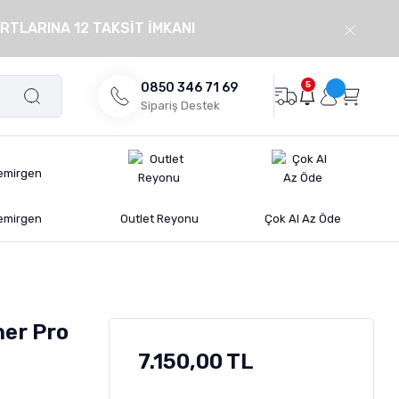
RTLARINA 12 TAKSİT İMKANI
5
0850 346 71 69
Sipariş Destek
emirgen
Outlet Reyonu
Çok Al Az Öde
er Pro
7.150,00 TL