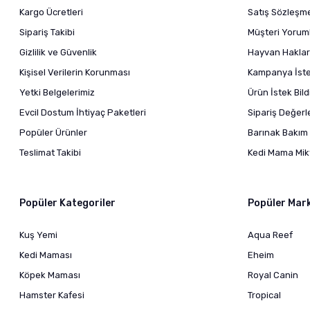
Kargo Ücretleri
Satış Sözleşm
Sipariş Takibi
Müşteri Yoruml
Gizlilik ve Güvenlik
Hayvan Haklar
Kişisel Verilerin Korunması
Kampanya İstek
Yetki Belgelerimiz
Ürün İstek Bil
Evcil Dostum İhtiyaç Paketleri
Sipariş Değer
Popüler Ürünler
Barınak Bakım 
Teslimat Takibi
Kedi Mama Mikt
Popüler Kategoriler
Popüler Mar
Kuş Yemi
Aqua Reef
Kedi Maması
Eheim
Köpek Maması
Royal Canin
Hamster Kafesi
Tropical