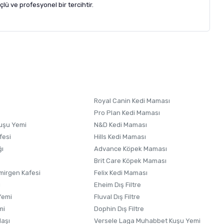
lü ve profesyonel bir tercihtir.
letebilirsiniz.
 formunu
kullanınız.
Royal Canin Kedi Maması
Pro Plan Kedi Maması
uşu Yemi
N&D Kedi Maması
fesi
Hills Kedi Maması
ğı
Advance Köpek Maması
Brit Care Köpek Maması
irgen Kafesi
Felix Kedi Maması
i
Eheim Dış Filtre
Yemi
Fluval Dış Filtre
mi
Dophin Dış Filtre
laşı
Versele Laga Muhabbet Kuşu Yemi