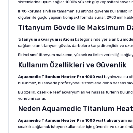
sistemlerine uyum sağlar. 1000W yüksek güç kapasitesi sayesinde
IPX8 koruma sınıfı ile tamamen su altında güvenle kullanılabili
ölçüleri ile güçlü yapısını kompakt formda sunar. 2900 mm kabl
Titanyum Gövde ile Maksimum Da
titanyum akvaryum ısıtıcısı
kategorisinde yer alan bu model,
sağlam olan titanyum gövde, darbelere karşı dirençlidir ve uzun y
Birinci sınıf titanyum malzeme, yüksek ısı iletim verimliliği sağ
Kullanım Özellikleri ve Güvenlik
Aquamedic Titanium Heater Pro 1000 watt
, yalnızca su al
bulunmaz, bu sayede profesyonel sistemlerle daha hassas sıcak
Bu özellik, özellikle reef akvaryumları ve hassas türlerin bulund
yönetimi sunar.
Neden Aquamedic Titanium Heater
Aquamedic Titanium Heater Pro 1000 watt akvaryum ısıt
sıcaklık sağlamak isteyen kullanıcılar için güvenilir ve uzun öm