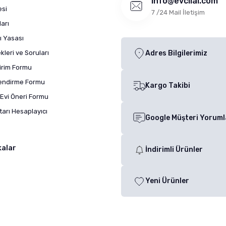
info@evcilal.com
esi
7 /24 Mail İletişim
arı
ı Yasası
leri ve Soruları
Adres Bilgilerimiz
dirim Formu
lendirme Formu
Kargo Takibi
Evi Öneri Formu
arı Hesaplayıcı
Google Müşteri Yoruml
kalar
İndirimli Ürünler
Yeni Ürünler