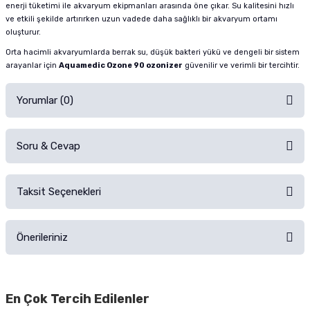
enerji tüketimi ile akvaryum ekipmanları arasında öne çıkar. Su kalitesini hızlı
ve etkili şekilde artırırken uzun vadede daha sağlıklı bir akvaryum ortamı
oluşturur.
Orta hacimli akvaryumlarda berrak su, düşük bakteri yükü ve dengeli bir sistem
arayanlar için
Aquamedic Ozone 90 ozonizer
güvenilir ve verimli bir tercihtir.
Yorumlar (0)
Soru & Cevap
Alışverişinizden sonra ürüne yorum yapın, alışveriş puanı kazanın!
Sorularınız için
iletişim formunu
kullanınız.
Taksit Seçenekleri
Ürün hakkında henüz soru sorulmamış.
Ürünü Satın Al ve Yorumla
Önerileriniz
Soru Sor
Bu ürünün fiyat bilgisi, resim, ürün açıklamalarında ve diğer konularda
yetersiz gördüğünüz noktaları öneri formunu kullanarak tarafımıza
En Çok Tercih Edilenler
iletebilirsiniz.