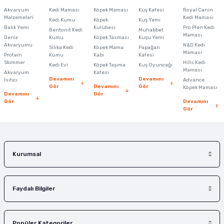
Görüş ve önerileriniz için teşekkür ederiz.
Akvaryum
Kedi Maması
Köpek Maması
Kuş Kafesi
Royal Canin
Malzemeleri
Kedi Maması
Kedi Kumu
Köpek
Kuş Yemi
Ürün resmi kalitesiz, bozuk veya görüntülenemiyor.
Balık Yemi
Kulübesi
Pro Plan Kedi
Bentonit Kedi
Muhabbet
Maması
Deniz
Kumu
Köpek Tasması
Kuşu Yemi
Ürün açıklamasında eksik bilgiler bulunuyor.
Akvaryumu
N&D Kedi
Silika Kedi
Köpek Mama
Papağan
Maması
Protein
Ürün bilgilerinde hatalar bulunuyor.
Kumu
Kabı
Kafesi
Skimmer
Hills Kedi
Kedi Evi
Köpek Taşıma
Kuş Oyuncağı
Ürün fiyatı diğer sitelerden daha pahalı.
Maması
Akvaryum
Kafesi
Devamını
Devamını
Isıtıcı
Advance
Bu ürüne benzer farklı alternatifler olmalı.
Gör
Devamını
Gör
Köpek Maması
Devamını
Gör
Gör
Devamını
Gör
Gönder
Kurumsal
Faydalı Bilgiler
Popüler Kategoriler