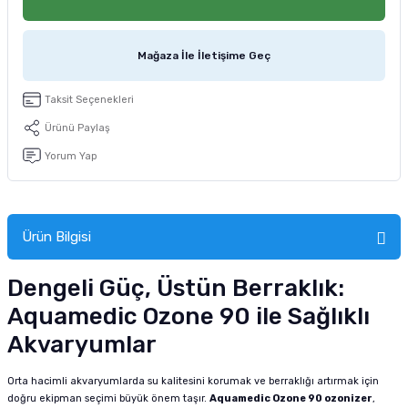
tucu
Sepeti
 Fırçası
Sump Filtre Malzemesi
Pro Plan Kedi Maması
Mağaza İle İletişime Geç
Pond Ürünleri
 Güvenlik Ürünleri
Akvaryum Ozon ve UV Ürünleri
Purina Kedi Maması
Taksit Seçenekleri
manları
akım Ürünleri
Royal Canin Kedi Maması
Ürünü Paylaş
lik ve Bakım Ürünleri
Yorum Yap
uluk
Ürün Bilgisi
 - Akvaryum Kumu
Dengeli Güç, Üstün Berraklık:
 Parçaları
Aquamedic Ozone 90 ile Sağlıklı
e Malzemesi
Akvaryumlar
Orta hacimli akvaryumlarda su kalitesini korumak ve berraklığı artırmak için
doğru ekipman seçimi büyük önem taşır.
Aquamedic Ozone 90 ozonizer
,