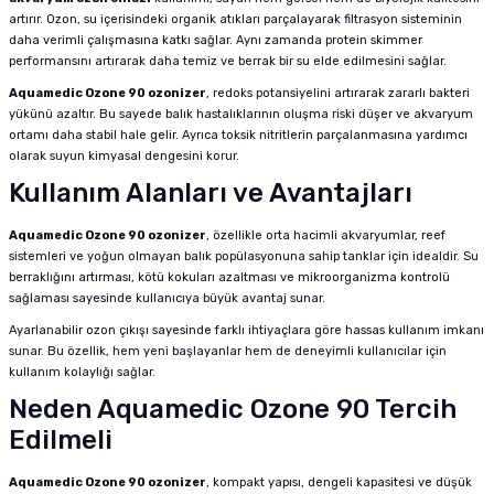
artırır. Ozon, su içerisindeki organik atıkları parçalayarak filtrasyon sisteminin
daha verimli çalışmasına katkı sağlar. Aynı zamanda protein skimmer
performansını artırarak daha temiz ve berrak bir su elde edilmesini sağlar.
Aquamedic Ozone 90 ozonizer
, redoks potansiyelini artırarak zararlı bakteri
yükünü azaltır. Bu sayede balık hastalıklarının oluşma riski düşer ve akvaryum
ortamı daha stabil hale gelir. Ayrıca toksik nitritlerin parçalanmasına yardımcı
olarak suyun kimyasal dengesini korur.
Kullanım Alanları ve Avantajları
Aquamedic Ozone 90 ozonizer
, özellikle orta hacimli akvaryumlar, reef
sistemleri ve yoğun olmayan balık popülasyonuna sahip tanklar için idealdir. Su
berraklığını artırması, kötü kokuları azaltması ve mikroorganizma kontrolü
sağlaması sayesinde kullanıcıya büyük avantaj sunar.
Ayarlanabilir ozon çıkışı sayesinde farklı ihtiyaçlara göre hassas kullanım imkanı
sunar. Bu özellik, hem yeni başlayanlar hem de deneyimli kullanıcılar için
kullanım kolaylığı sağlar.
Neden Aquamedic Ozone 90 Tercih
Edilmeli
Aquamedic Ozone 90 ozonizer
, kompakt yapısı, dengeli kapasitesi ve düşük