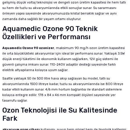
gelişmiş düşük voltaj teknolojisi ve dengeli ozon üretim kapasitesi ile hem tatlı
su hem de tuzlu su akvaryumlarında etkili sonuçlar sunar. Su sararmasını
önleyen yapısı sayesinde akvaryumunuzda kristal berraklık sağlar ve aynı
zamanda daha sağlıklı bir yaşam ortamı oluşturur.
Aquamedic Ozone 90 Teknik
Özellikleri ve Performansı
Aquamedic Ozone 90 ozonizer
, maksimum 90 mg/h ozon üretim kapasitesi
ile orta büyüklükteki akvaryumlar için ideal bir performans sunar. Yaklaşık 3.5W
düşük enerji tüketimi ile ekonomik kullanım sağlarken, 12V güç sistemi ile
güvenli çalışma imkanı sunar. 110-240V adaptör desteği sayesinde farklı
elektrik altyapılarına kolayca uyum sağlar.
Saatte yaklaşık 50 ile 500 litre hava akışı sağlayan bu model, tatlı su
akvaryumlarında 1500 litreye kadar, tuzlu su akvaryumlarında ise 800 litreye
kadar etkili kullanım sunar. 4/6 mm hortum bağlantısı ile standart sistemlere
kolayca entegre edilir. 178 x 84 x 46 mm kompakt ölçüleri sayesinde yer
tasarrufu sağlar.
Ozon Teknolojisi ile Su Kalitesinde
Fark
akvaryum ozon cihazı
kullanımı, suyun hem görsel hem de biyolojik kalitesini