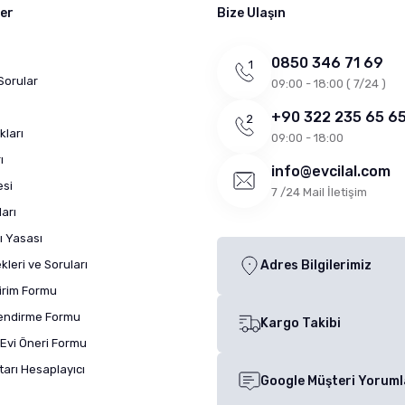
ler
Bize Ulaşın
0850 346 71 69
Sorular
09:00 - 18:00 ( 7/24 )
+90 322 235 65 6
kları
09:00 - 18:00
ı
info@evcilal.com
esi
7 /24 Mail İletişim
arı
ı Yasası
leri ve Soruları
Adres Bilgilerimiz
dirim Formu
lendirme Formu
Kargo Takibi
Evi Öneri Formu
arı Hesaplayıcı
Google Müşteri Yoruml