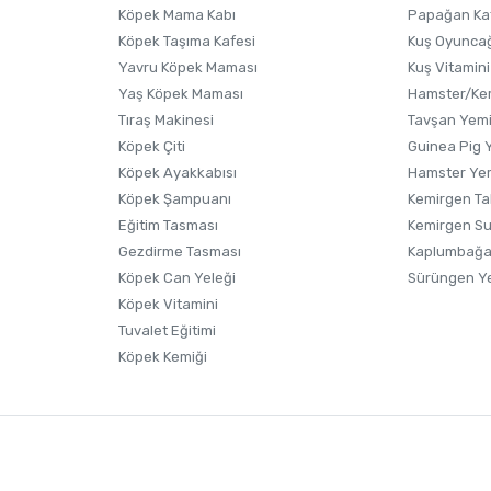
Köpek Mama Kabı
Papağan Ka
Köpek Taşıma Kafesi
Kuş Oyunca
Yavru Köpek Maması
Kuş Vitamini
Yaş Köpek Maması
Hamster/Kem
Tıraş Makinesi
Tavşan Yem
Köpek Çiti
Guinea Pig 
Köpek Ayakkabısı
Hamster Ye
Gönder
Köpek Şampuanı
Kemirgen Ta
Eğitim Tasması
Kemirgen S
Gezdirme Tasması
Kaplumbağa
Köpek Can Yeleği
Sürüngen Y
Köpek Vitamini
Tuvalet Eğitimi
Köpek Kemiği