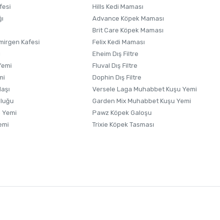
fesi
Hills Kedi Maması
ğı
Advance Köpek Maması
Brit Care Köpek Maması
irgen Kafesi
Felix Kedi Maması
i
Eheim Dış Filtre
Yemi
Fluval Dış Filtre
mi
Dophin Dış Filtre
laşı
Versele Laga Muhabbet Kuşu Yemi
uluğu
Garden Mix Muhabbet Kuşu Yemi
 Yemi
Pawz Köpek Galoşu
emi
Trixie Köpek Tasması