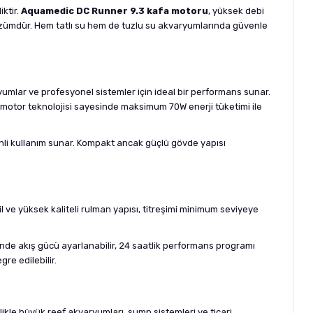
iktir.
Aquamedic DC Runner 9.3 kafa motoru
, yüksek debi
ir çözümdür. Hem tatlı su hem de tuzlu su akvaryumlarında güvenle
yumlar ve profesyonel sistemler için ideal bir performans sunar.
 motor teknolojisi sayesinde maksimum 70W enerji tüketimi ile
enli kullanım sunar. Kompakt ancak güçlü gövde yapısı
il ve yüksek kaliteli rulman yapısı, titreşimi minimum seviyeye
nde akış gücü ayarlanabilir, 24 saatlik performans programı
re edilebilir.
likle büyük reef akvaryumları, sump sistemleri ve ticari