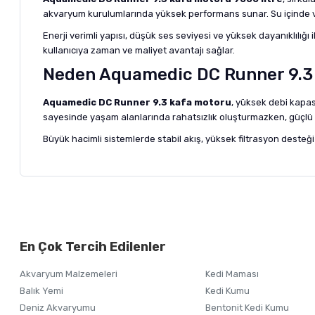
akvaryum kurulumlarında yüksek performans sunar. Su içinde vey
Enerji verimli yapısı, düşük ses seviyesi ve yüksek dayanıklılığı
kullanıcıya zaman ve maliyet avantajı sağlar.
Neden Aquamedic DC Runner 9.3 
Aquamedic DC Runner 9.3 kafa motoru
, yüksek debi kapas
sayesinde yaşam alanlarında rahatsızlık oluşturmazken, güçlü a
Büyük hacimli sistemlerde stabil akış, yüksek filtrasyon desteğ
Bu ürünün fiyat bilgisi, resim, ürün açıklamalarında ve diğer ko
Görüş ve önerileriniz için teşekkür ederiz.
Alışverişinizden 
En Çok Tercih Edilenler
Ürün resmi kalitesiz, bozuk veya görüntülenemiyor.
Akvaryum Malzemeleri
Kedi Maması
Ürün açıklamasında eksik bilgiler bulunuyor.
Balık Yemi
Kedi Kumu
Ürün bilgilerinde hatalar bulunuyor.
Deniz Akvaryumu
Bentonit Kedi Kumu