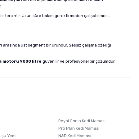
.
 bir tercihtir. Uzun süre bakım gerektirmeden çalışabilmesi,
rı arasında üst segment bir üründür. Sessiz çalışma özelliği
a motoru 9000 litre
güvenilir ve profesyonel bir çözümdür.
letebilirsiniz.
 formunu
kullanınız.
Royal Canin Kedi Maması
Pro Plan Kedi Maması
uşu Yemi
N&D Kedi Maması