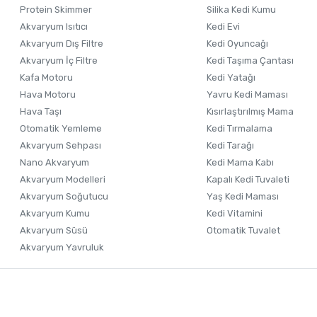
Ürün fiyatı diğer sitelerden daha pahalı.
Protein Skimmer
Silika Kedi Kumu
Akvaryum Isıtıcı
Kedi Evi
Bu ürüne benzer farklı alternatifler olmalı.
Akvaryum Dış Filtre
Kedi Oyuncağı
Akvaryum İç Filtre
Kedi Taşıma Çantası
Kafa Motoru
Kedi Yatağı
Hava Motoru
Yavru Kedi Maması
Hava Taşı
Kısırlaştırılmış Mama
Otomatik Yemleme
Kedi Tırmalama
Akvaryum Sehpası
Kedi Tarağı
Nano Akvaryum
Kedi Mama Kabı
Akvaryum Modelleri
Kapalı Kedi Tuvaleti
Akvaryum Soğutucu
Yaş Kedi Maması
Akvaryum Kumu
Kedi Vitamini
Akvaryum Süsü
Otomatik Tuvalet
Akvaryum Yavruluk