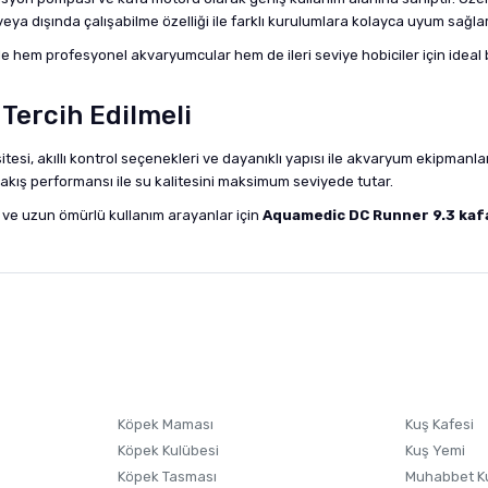
a dışında çalışabilme özelliği ile farklı kurulumlara kolayca uyum sağlar
 ile hem profesyonel akvaryumcular hem de ileri seviye hobiciler için ideal
Tercih Edilmeli
itesi, akıllı kontrol seçenekleri ve dayanıklı yapısı ile akvaryum ekipmanla
kış performansı ile su kalitesini maksimum seviyede tutar.
i ve uzun ömürlü kullanım arayanlar için
Aquamedic DC Runner 9.3 kaf
nularda yetersiz gördüğünüz noktaları öneri formunu kullanarak tarafımıza i
sonra ürüne yorum yapın, alışveriş puanı kazanın! Sorularınız için
Ürün hakkında henüz soru sorulmamış.
iletişim
Ürünü Satın Al ve Yorumla
Soru Sor
Köpek Maması
Kuş Kafesi
Köpek Kulübesi
Kuş Yemi
Köpek Tasması
Muhabbet K