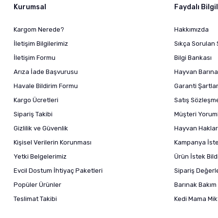
Kurumsal
Faydalı Bilgi
Kargom Nerede?
Hakkımızda
İletişim Bilgilerimiz
Sıkça Sorulan 
İletişim Formu
Bilgi Bankası
Arıza İade Başvurusu
Hayvan Barına
Havale Bildirim Formu
Garanti Şartlar
Kargo Ücretleri
Satış Sözleşm
Sipariş Takibi
Müşteri Yoruml
Gizlilik ve Güvenlik
Hayvan Haklar
Kişisel Verilerin Korunması
Kampanya İstek
Yetki Belgelerimiz
Ürün İstek Bil
Evcil Dostum İhtiyaç Paketleri
Sipariş Değer
Popüler Ürünler
Barınak Bakım 
Teslimat Takibi
Kedi Mama Mikt