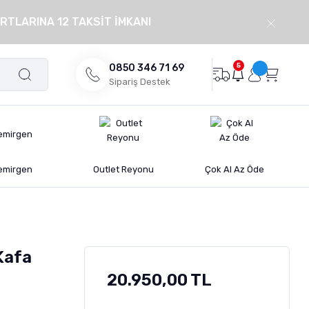
RTLARINA 12 TAKSİT İMKANI
5
0850 346 71 69
Sipariş Destek
emirgen
Outlet Reyonu
Çok Al Az Öde
Kafa
20.950,00 TL