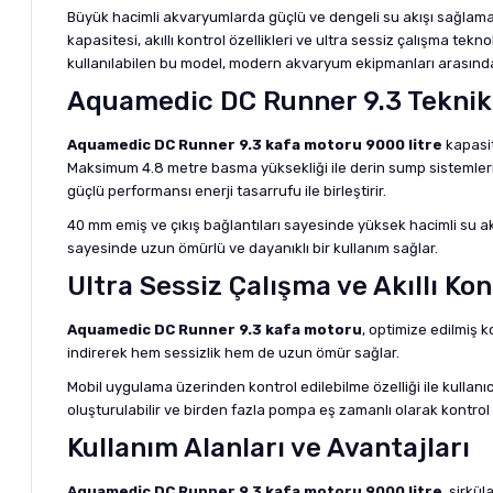
Büyük hacimli akvaryumlarda güçlü ve dengeli su akışı sağlamak, h
kapasitesi, akıllı kontrol özellikleri ve ultra sessiz çalışma te
kullanılabilen bu model, modern akvaryum ekipmanları arasında
Aquamedic DC Runner 9.3 Teknik 
Aquamedic DC Runner 9.3 kafa motoru 9000 litre
kapasit
Maksimum 4.8 metre basma yüksekliği ile derin sump sistemlerin
güçlü performansı enerji tasarrufu ile birleştirir.
40 mm emiş ve çıkış bağlantıları sayesinde yüksek hacimli su ak
sayesinde uzun ömürlü ve dayanıklı bir kullanım sağlar.
Ultra Sessiz Çalışma ve Akıllı Kon
Aquamedic DC Runner 9.3 kafa motoru
, optimize edilmiş k
indirerek hem sessizlik hem de uzun ömür sağlar.
Mobil uygulama üzerinden kontrol edilebilme özelliği ile kulla
oluşturulabilir ve birden fazla pompa eş zamanlı olarak kontrol ed
Kullanım Alanları ve Avantajları
Aquamedic DC Runner 9.3 kafa motoru 9000 litre
, sirkü