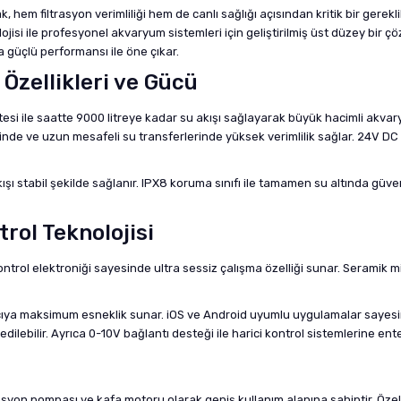
em filtrasyon verimliliği hem de canlı sağlığı açısından kritik bir gereklil
knolojisi ile profesyonel akvaryum sistemleri için geliştirilmiş üst düzey b
 güçlü performansı ile öne çıkar.
Özellikleri ve Gücü
esi ile saatte 9000 litreye kadar su akışı sağlayarak büyük hacimli akvar
de ve uzun mesafeli su transferlerinde yüksek verimlilik sağlar. 24V DC
ışı stabil şekilde sağlanır. IPX8 koruma sınıfı ile tamamen su altında güv
trol Teknolojisi
ontrol elektroniği sayesinde ultra sessiz çalışma özelliği sunar. Seramik m
nıcıya maksimum esneklik sunar. iOS ve Android uyumlu uygulamalar sayesi
ilebilir. Ayrıca 0-10V bağlantı desteği ile harici kontrol sistemlerine enteg
lasyon pompası ve kafa motoru olarak geniş kullanım alanına sahiptir. Özel