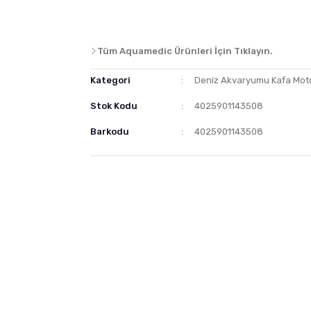
Tüm Aquamedic Ürünleri İçin Tıklayın.
Kategori
Deniz Akvaryumu Kafa Mot
Stok Kodu
4025901143508
Barkodu
4025901143508