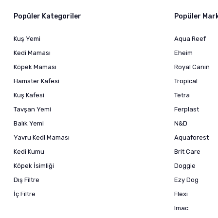
Popüler Kategoriler
Popüler Mar
Kuş Yemi
Aqua Reef
Kedi Maması
Eheim
Köpek Maması
Royal Canin
Hamster Kafesi
Tropical
Kuş Kafesi
Tetra
Tavşan Yemi
Ferplast
Balık Yemi
N&D
Yavru Kedi Maması
Aquaforest
Kedi Kumu
Brit Care
Köpek İsimliği
Doggie
Dış Filtre
Ezy Dog
İç Filtre
Flexi
Imac