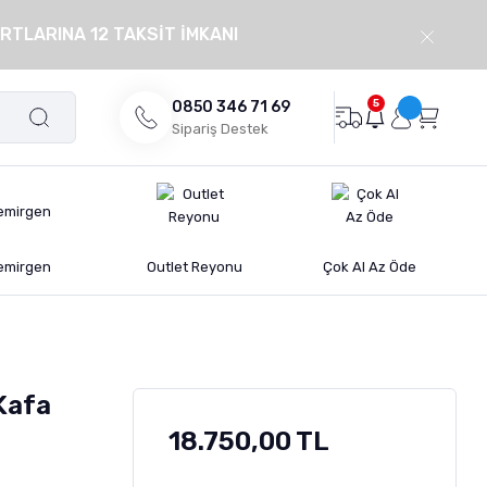
RTLARINA 12 TAKSİT İMKANI
5
0850 346 71 69
Sipariş Destek
emirgen
Outlet Reyonu
Çok Al Az Öde
Kafa
18.750,00 TL