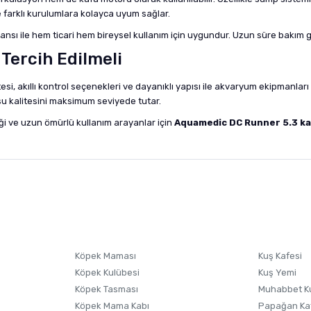
 farklı kurulumlara kolayca uyum sağlar.
mansı ile hem ticari hem bireysel kullanım için uygundur. Uzun süre bakım 
Tercih Edilmeli
tesi, akıllı kontrol seçenekleri ve dayanıklı yapısı ile akvaryum ekipmanla
su kalitesini maksimum seviyede tutar.
ği ve uzun ömürlü kullanım arayanlar için
Aquamedic DC Runner 5.3 ka
nularda yetersiz gördüğünüz noktaları öneri formunu kullanarak tarafımıza i
sonra ürüne yorum yapın, alışveriş puanı kazanın! Sorularınız için
Ürün hakkında henüz soru sorulmamış.
iletişim
Ürünü Satın Al ve Yorumla
Soru Sor
Köpek Maması
Kuş Kafesi
Köpek Kulübesi
Kuş Yemi
Köpek Tasması
Muhabbet K
Köpek Mama Kabı
Papağan Ka