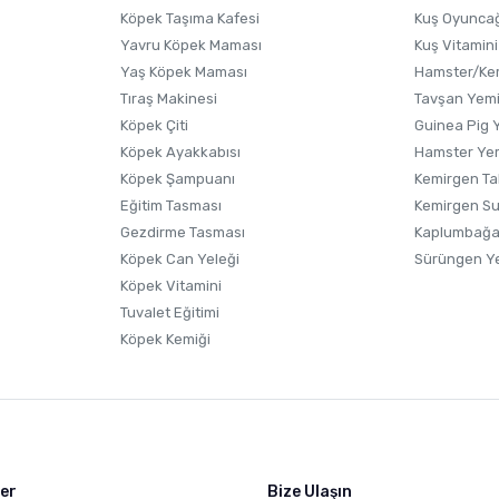
Köpek Taşıma Kafesi
Kuş Oyunca
Yavru Köpek Maması
Kuş Vitamini
Yaş Köpek Maması
Hamster/Kem
Tıraş Makinesi
Tavşan Yem
Köpek Çiti
Guinea Pig 
Köpek Ayakkabısı
Hamster Ye
Gönder
Köpek Şampuanı
Kemirgen Ta
Eğitim Tasması
Kemirgen S
Gezdirme Tasması
Kaplumbağa
Köpek Can Yeleği
Sürüngen Y
Köpek Vitamini
Tuvalet Eğitimi
Köpek Kemiği
ler
Bize Ulaşın