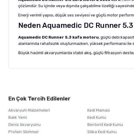
çözümdür. Su içinde veya dışında çalışabilme özelliği sayesinde
Enerji verimli yapısı, düşük ses seviyesi ve güçlü motor perfor
Neden Aquamedic DC Runner 5.3 
Aquamedic DC Runner 5.3 kafa motoru
, güçlü debi kapasi
alanlarında rahatsızlık oluşturmazken, yüksek performansı ile 
Büyük hacimli akvaryumlarda stabil akış, güçlü filtrasyon deste
Bu ürünün fiyat bilgisi, resim, ürün açıklamalarında ve diğer ko
Görüş ve önerileriniz için teşekkür ederiz.
Alışverişinizden 
En Çok Tercih Edilenler
Ürün resmi kalitesiz, bozuk veya görüntülenemiyor.
Akvaryum Malzemeleri
Kedi Maması
Ürün açıklamasında eksik bilgiler bulunuyor.
Balık Yemi
Kedi Kumu
Ürün bilgilerinde hatalar bulunuyor.
Deniz Akvaryumu
Bentonit Kedi Kumu
Ürün fiyatı diğer sitelerden daha pahalı.
Protein Skimmer
Silika Kedi Kumu