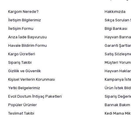
Kargom Nerede?
Hakkımızda
İletişim Bilgilerimiz
Sıkça Sorulan 
İletişim Formu
Bilgi Bankası
Arıza İade Başvurusu
Hayvan Barına
Havale Bildirim Formu
Garanti Şartlar
Kargo Ücretleri
Satış Sözleşm
Sipariş Takibi
Müşteri Yoruml
Gizlilik ve Güvenlik
Hayvan Haklar
Kişisel Verilerin Korunması
Kampanya İstek
Yetki Belgelerimiz
Ürün İstek Bil
Evcil Dostum İhtiyaç Paketleri
Sipariş Değer
Popüler Ürünler
Barınak Bakım 
Teslimat Takibi
Kedi Mama Mikt