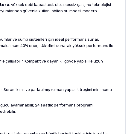
otoru
, yüksek debi kapasitesi, ultra sessiz çalışma teknolojisi
 akvaryumlarında güvenle kullanılabilen bu model, modern
yumlar ve sump sistemleri için ideal performans sunar.
le maksimum 40W enerji tüketimi sunarak yüksek performans ile
e çalışabilir. Kompakt ve dayanıklı gövde yapısı ile uzun
r. Seramik mil ve parlatılmış rulman yapısı, titreşimi minimuma
ş gücü ayarlanabilir, 24 saatlik performans programı
dilebilir.
ri, resif akvaryumları ve büyük hacimli tanklar için ideal bir