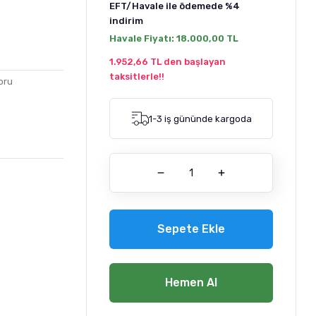
EFT/Havale ile ödemede
%4
indirim
Havale Fiyatı:
18.000,00 TL
1.952,66 TL den başlayan
taksitlerle!!
oru
1-3 iş gününde kargoda
Sepete Ekle
Hemen Al