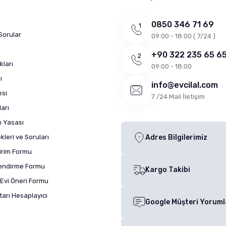
0850 346 71 69
Sorular
09:00 - 18:00 ( 7/24 )
+90 322 235 65 6
kları
09:00 - 18:00
ı
info@evcilal.com
esi
7 /24 Mail İletişim
arı
ı Yasası
leri ve Soruları
Adres Bilgilerimiz
dirim Formu
lendirme Formu
Kargo Takibi
Evi Öneri Formu
arı Hesaplayıcı
Google Müşteri Yoruml