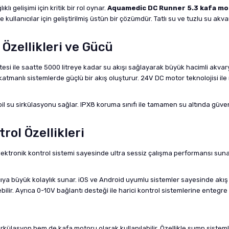
ı gelişimi için kritik bir rol oynar.
Aquamedic DC Runner 5.3 kafa m
iye kullanıcılar için geliştirilmiş üstün bir çözümdür. Tatlı su ve tuzlu su
Özellikleri ve Gücü
esi ile saatte 5000 litreye kadar su akışı sağlayarak büyük hacimli akvar
tmanlı sistemlerde güçlü bir akış oluşturur. 24V DC motor teknolojisi i
l su sirkülasyonu sağlar. IPX8 koruma sınıfı ile tamamen su altında güvenl
rol Özellikleri
elektronik kontrol sistemi sayesinde ultra sessiz çalışma performansı suna
ıcıya büyük kolaylık sunar. iOS ve Android uyumlu sistemler sayesinde akı
lir. Ayrıca 0-10V bağlantı desteği ile harici kontrol sistemlerine entegre e
irkülasyon hem de kafa motoru olarak kullanılabilir. Özellikle sump sistemle