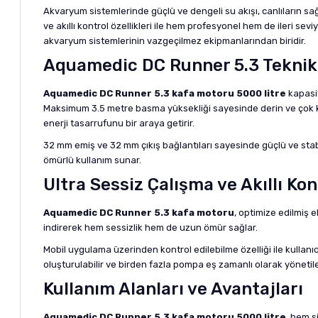
Akvaryum sistemlerinde güçlü ve dengeli su akışı, canlıların sağlıkl
ve akıllı kontrol özellikleri ile hem profesyonel hem de ileri sev
akvaryum sistemlerinin vazgeçilmez ekipmanlarından biridir.
Aquamedic DC Runner 5.3 Teknik 
Aquamedic DC Runner 5.3 kafa motoru 5000 litre
kapasit
Maksimum 3.5 metre basma yüksekliği sayesinde derin ve çok ka
enerji tasarrufunu bir araya getirir.
32 mm emiş ve 32 mm çıkış bağlantıları sayesinde güçlü ve stabi
ömürlü kullanım sunar.
Ultra Sessiz Çalışma ve Akıllı Kont
Aquamedic DC Runner 5.3 kafa motoru
, optimize edilmiş 
indirerek hem sessizlik hem de uzun ömür sağlar.
Mobil uygulama üzerinden kontrol edilebilme özelliği ile kullan
oluşturulabilir ve birden fazla pompa eş zamanlı olarak yönetilebi
Kullanım Alanları ve Avantajları
Aquamedic DC Runner 5.3 kafa motoru 5000 litre
, hem s