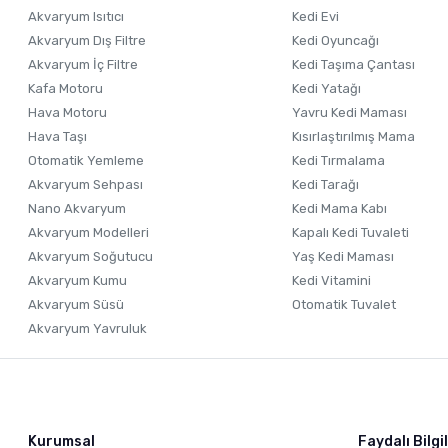
Akvaryum Isıtıcı
Kedi Evi
Bu ürüne benzer farklı alternatifler olmalı.
Akvaryum Dış Filtre
Kedi Oyuncağı
Akvaryum İç Filtre
Kedi Taşıma Çantası
Kafa Motoru
Kedi Yatağı
Hava Motoru
Yavru Kedi Maması
Hava Taşı
Kısırlaştırılmış Mama
Otomatik Yemleme
Kedi Tırmalama
Akvaryum Sehpası
Kedi Tarağı
Nano Akvaryum
Kedi Mama Kabı
Akvaryum Modelleri
Kapalı Kedi Tuvaleti
Akvaryum Soğutucu
Yaş Kedi Maması
Akvaryum Kumu
Kedi Vitamini
Akvaryum Süsü
Otomatik Tuvalet
Akvaryum Yavruluk
Kurumsal
Faydalı Bilgi