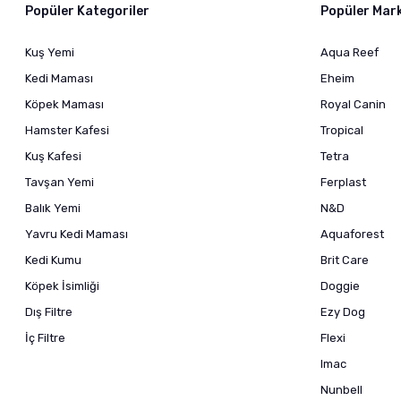
Popüler Kategoriler
Popüler Mar
Kuş Yemi
Aqua Reef
Kedi Maması
Eheim
Köpek Maması
Royal Canin
Hamster Kafesi
Tropical
Kuş Kafesi
Tetra
Tavşan Yemi
Ferplast
Balık Yemi
N&D
Yavru Kedi Maması
Aquaforest
Kedi Kumu
Brit Care
Köpek İsimliği
Doggie
Dış Filtre
Ezy Dog
İç Filtre
Flexi
Imac
Nunbell