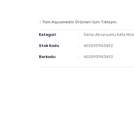
Tüm Aquamedic Ürünleri İçin Tıklayın.
Kategori
Deniz Akvaryumu Kafa Mot
Stok Kodu
4025901143492
Barkodu
4025901143492