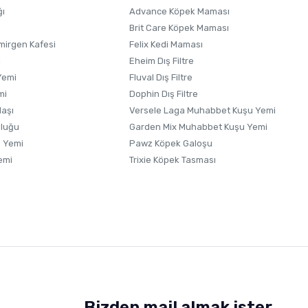
ğı
Advance Köpek Maması
Brit Care Köpek Maması
irgen Kafesi
Felix Kedi Maması
i
Eheim Dış Filtre
Yemi
Fluval Dış Filtre
mi
Dophin Dış Filtre
laşı
Versele Laga Muhabbet Kuşu Yemi
uluğu
Garden Mix Muhabbet Kuşu Yemi
 Yemi
Pawz Köpek Galoşu
emi
Trixie Köpek Tasması
Bizden mail almak ister