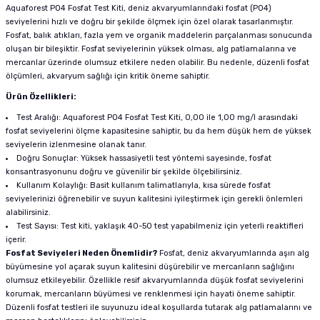
Aquaforest PO4 Fosfat Test Kiti, deniz akvaryumlarındaki fosfat (PO4)
seviyelerini hızlı ve doğru bir şekilde ölçmek için özel olarak tasarlanmıştır.
Fosfat, balık atıkları, fazla yem ve organik maddelerin parçalanması sonucunda
oluşan bir bileşiktir. Fosfat seviyelerinin yüksek olması, alg patlamalarına ve
mercanlar üzerinde olumsuz etkilere neden olabilir. Bu nedenle, düzenli fosfat
ölçümleri, akvaryum sağlığı için kritik öneme sahiptir.
Ürün Özellikleri:
Test Aralığı: Aquaforest PO4 Fosfat Test Kiti, 0,00 ile 1,00 mg/l arasındaki
fosfat seviyelerini ölçme kapasitesine sahiptir, bu da hem düşük hem de yüksek
seviyelerin izlenmesine olanak tanır.
Doğru Sonuçlar: Yüksek hassasiyetli test yöntemi sayesinde, fosfat
konsantrasyonunu doğru ve güvenilir bir şekilde ölçebilirsiniz.
Kullanım Kolaylığı: Basit kullanım talimatlarıyla, kısa sürede fosfat
seviyelerinizi öğrenebilir ve suyun kalitesini iyileştirmek için gerekli önlemleri
alabilirsiniz.
Test Sayısı: Test kiti, yaklaşık 40-50 test yapabilmeniz için yeterli reaktifleri
içerir.
Fosfat Seviyeleri Neden Önemlidir?
Fosfat, deniz akvaryumlarında aşırı alg
büyümesine yol açarak suyun kalitesini düşürebilir ve mercanların sağlığını
olumsuz etkileyebilir. Özellikle resif akvaryumlarında düşük fosfat seviyelerini
korumak, mercanların büyümesi ve renklenmesi için hayati öneme sahiptir.
Düzenli fosfat testleri ile suyunuzu ideal koşullarda tutarak alg patlamalarını ve