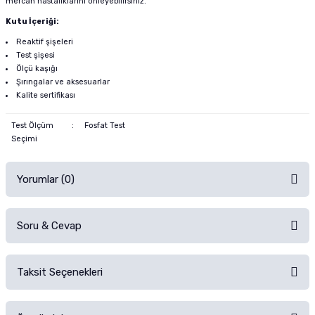
mercan hastalıklarını önleyebilirsiniz.
Kutu İçeriği:
Reaktif şişeleri
Test şişesi
Ölçü kaşığı
Şırıngalar ve aksesuarlar
Kalite sertifikası
Test Ölçüm
:
Fosfat Test
Seçimi
Yorumlar (0)
Soru & Cevap
Alışverişinizden sonra ürüne yorum yapın, alışveriş puanı kazanın!
Sorularınız için
iletişim formunu
kullanınız.
Taksit Seçenekleri
Ürün hakkında henüz soru sorulmamış.
Ürünü Satın Al ve Yorumla