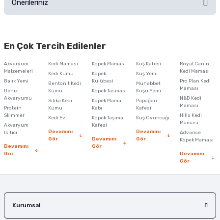
Önerileriniz
Soru Sor
Bu ürünün fiyat bilgisi, resim, ürün açıklamalarında ve diğer konularda
yetersiz gördüğünüz noktaları öneri formunu kullanarak tarafımıza
En Çok Tercih Edilenler
iletebilirsiniz.
Görüş ve önerileriniz için teşekkür ederiz.
Akvaryum
Kedi Maması
Köpek Maması
Kuş Kafesi
Royal Canin
Malzemeleri
Kedi Maması
Kedi Kumu
Köpek
Kuş Yemi
Ürün resmi kalitesiz, bozuk veya görüntülenemiyor.
Balık Yemi
Kulübesi
Pro Plan Kedi
Bentonit Kedi
Muhabbet
Maması
Deniz
Kumu
Köpek Tasması
Kuşu Yemi
Ürün açıklamasında eksik bilgiler bulunuyor.
Akvaryumu
N&D Kedi
Silika Kedi
Köpek Mama
Papağan
Maması
Protein
Ürün bilgilerinde hatalar bulunuyor.
Kumu
Kabı
Kafesi
Skimmer
Hills Kedi
Kedi Evi
Köpek Taşıma
Kuş Oyuncağı
Ürün fiyatı diğer sitelerden daha pahalı.
Maması
Akvaryum
Kafesi
Devamını
Devamını
Isıtıcı
Advance
Bu ürüne benzer farklı alternatifler olmalı.
Gör
Devamını
Gör
Köpek Maması
Devamını
Gör
Gör
Devamını
Gör
Gönder
Kurumsal