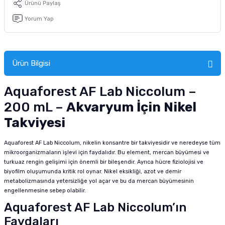
Ürünü Paylaş
tucu
Sepeti
 Fırçası
Sump Filtre Malzemesi
Pro Plan Kedi Maması
Yorum Yap
Pond Ürünleri
 Güvenlik Ürünleri
Akvaryum Ozon ve UV Ürünleri
Purina Kedi Maması
manları
akım Ürünleri
Royal Canin Kedi Maması
Ürün Bilgisi
lik ve Bakım Ürünleri
Aquaforest AF Lab Niccolum –
200 mL –
Akvaryum İçin Nikel
uluk
Takviyesi
 - Akvaryum Kumu
Aquaforest AF Lab Niccolum, nikelin konsantre bir takviyesidir ve neredeyse tüm
mikroorganizmaların işlevi için faydalıdır. Bu element, mercan büyümesi ve
 Parçaları
turkuaz rengin gelişimi için önemli bir bileşendir. Ayrıca hücre fiziolojisi ve
biyofilm oluşumunda kritik rol oynar. Nikel eksikliği, azot ve demir
e Malzemesi
metabolizmasında yetersizliğe yol açar ve bu da mercan büyümesinin
engellenmesine sebep olabilir.
Aquaforest AF Lab Niccolum’ın
Faydaları