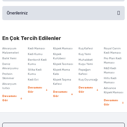
Ürünü Satın Al ve Yorumla
Önerileriniz
Soru Sor
Bu ürünün fiyat bilgisi, resim, ürün açıklamalarında ve diğer konularda
yetersiz gördüğünüz noktaları öneri formunu kullanarak tarafımıza
En Çok Tercih Edilenler
iletebilirsiniz.
Görüş ve önerileriniz için teşekkür ederiz.
Akvaryum
Kedi Maması
Köpek Maması
Kuş Kafesi
Royal Canin
Malzemeleri
Kedi Maması
Kedi Kumu
Köpek
Kuş Yemi
Ürün resmi kalitesiz, bozuk veya görüntülenemiyor.
Balık Yemi
Kulübesi
Pro Plan Kedi
Bentonit Kedi
Muhabbet
Maması
Deniz
Kumu
Köpek Tasması
Kuşu Yemi
Ürün açıklamasında eksik bilgiler bulunuyor.
Akvaryumu
N&D Kedi
Silika Kedi
Köpek Mama
Papağan
Maması
Protein
Ürün bilgilerinde hatalar bulunuyor.
Kumu
Kabı
Kafesi
Skimmer
Hills Kedi
Kedi Evi
Köpek Taşıma
Kuş Oyuncağı
Ürün fiyatı diğer sitelerden daha pahalı.
Maması
Akvaryum
Kafesi
Devamını
Devamını
Isıtıcı
Advance
Bu ürüne benzer farklı alternatifler olmalı.
Gör
Devamını
Gör
Köpek Maması
Devamını
Gör
Gör
Devamını
Gör