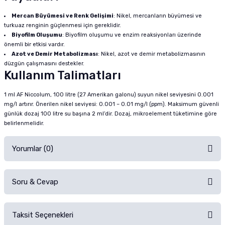
Mercan Büyümesi ve Renk Gelişimi
: Nikel, mercanların büyümesi ve
turkuaz renginin güçlenmesi için gereklidir.
Biyofilm Oluşumu
: Biyofilm oluşumu ve enzim reaksiyonları üzerinde
önemli bir etkisi vardır.
Azot ve Demir Metabolizması
: Nikel, azot ve demir metabolizmasının
düzgün çalışmasını destekler.
Kullanım Talimatları
1 ml AF Niccolum, 100 litre (27 Amerikan galonu) suyun nikel seviyesini 0.001
mg/l artırır. Önerilen nikel seviyesi: 0.001 – 0.01 mg/l (ppm). Maksimum güvenli
günlük dozaj 100 litre su başına 2 ml’dir. Dozaj, mikroelement tüketimine göre
belirlenmelidir.
Yorumlar (0)
Soru & Cevap
Alışverişinizden sonra ürüne yorum yapın, alışveriş puanı kazanın!
Sorularınız için
iletişim formunu
kullanınız.
Taksit Seçenekleri
Ürün hakkında henüz soru sorulmamış.