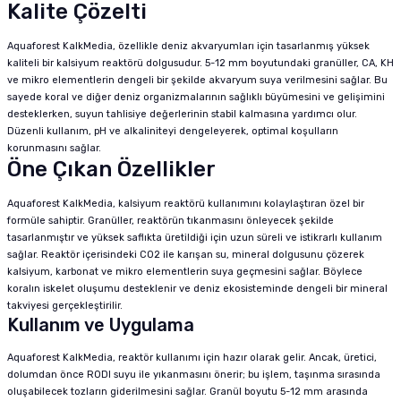
Kalite Çözelti
Aquaforest KalkMedia, özellikle deniz akvaryumları için tasarlanmış yüksek
kaliteli bir kalsiyum reaktörü dolgusudur. 5-12 mm boyutundaki granüller, CA, KH
ve mikro elementlerin dengeli bir şekilde akvaryum suya verilmesini sağlar. Bu
sayede koral ve diğer deniz organizmalarının sağlıklı büyümesini ve gelişimini
desteklerken, suyun tahlisiye değerlerinin stabil kalmasına yardımcı olur.
Düzenli kullanım, pH ve alkaliniteyi dengeleyerek, optimal koşulların
korunmasını sağlar.
Öne Çıkan Özellikler
Aquaforest KalkMedia, kalsiyum reaktörü kullanımını kolaylaştıran özel bir
formüle sahiptir. Granüller, reaktörün tıkanmasını önleyecek şekilde
tasarlanmıştır ve yüksek saflıkta üretildiği için uzun süreli ve istikrarlı kullanım
sağlar. Reaktör içerisindeki CO2 ile karışan su, mineral dolgusunu çözerek
kalsiyum, karbonat ve mikro elementlerin suya geçmesini sağlar. Böylece
koralın iskelet oluşumu desteklenir ve deniz ekosisteminde dengeli bir mineral
takviyesi gerçekleştirilir.
Kullanım ve Uygulama
Aquaforest KalkMedia, reaktör kullanımı için hazır olarak gelir. Ancak, üretici,
dolumdan önce RODI suyu ile yıkanmasını önerir; bu işlem, taşınma sırasında
oluşabilecek tozların giderilmesini sağlar. Granül boyutu 5-12 mm arasında