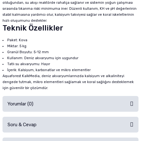
olduğundan, su akışı reaktörde rahatça sağlanır ve sistemin yoğun çalışması
sırasında tıkanma riski minimuma iner. Düzenli kullanım, KH ve pH değerlerinin
stabil kalmasına yardımcı olur, kalsiyum takviyesi sağlar ve koral iskeletlerinin
hızlı oluşumunu destekler.
Teknik Özellikler
Paket: Kova
Miktar: 5 kg
Granül Boyutu: 5-12 mm
Kullanım: Deniz akvaryumu için uygundur
Tatlı su akvaryumu: Hayır
İçerik: Kalsiyum, karbonatlar ve mikro elementler
Aquaforest KalkMedia, deniz akvaryumlarınızda kalsiyum ve alkaliniteyi
dengede tutmak, mikro elementleri sağlamak ve koral sağlığını desteklemek
için güvenilir bir çözümdür.
Yorumlar (0)
Soru & Cevap
Alışverişinizden sonra ürüne yorum yapın, alışveriş puanı kazanın!
Sorularınız için
iletişim formunu
kullanınız.