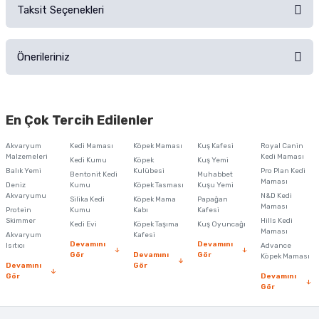
Taksit Seçenekleri
Ürün hakkında henüz soru sorulmamış.
Ürünü Satın Al ve Yorumla
Önerileriniz
Soru Sor
Bu ürünün fiyat bilgisi, resim, ürün açıklamalarında ve diğer konularda
yetersiz gördüğünüz noktaları öneri formunu kullanarak tarafımıza
En Çok Tercih Edilenler
iletebilirsiniz.
Görüş ve önerileriniz için teşekkür ederiz.
Akvaryum
Kedi Maması
Köpek Maması
Kuş Kafesi
Royal Canin
Malzemeleri
Kedi Maması
Kedi Kumu
Köpek
Kuş Yemi
Ürün resmi kalitesiz, bozuk veya görüntülenemiyor.
Balık Yemi
Kulübesi
Pro Plan Kedi
Bentonit Kedi
Muhabbet
Maması
Deniz
Kumu
Köpek Tasması
Kuşu Yemi
Ürün açıklamasında eksik bilgiler bulunuyor.
Akvaryumu
N&D Kedi
Silika Kedi
Köpek Mama
Papağan
Maması
Protein
Ürün bilgilerinde hatalar bulunuyor.
Kumu
Kabı
Kafesi
Skimmer
Hills Kedi
Kedi Evi
Köpek Taşıma
Kuş Oyuncağı
Ürün fiyatı diğer sitelerden daha pahalı.
Maması
Akvaryum
Kafesi
Devamını
Devamını
Isıtıcı
Advance
Bu ürüne benzer farklı alternatifler olmalı.
Gör
Devamını
Gör
Köpek Maması
Devamını
Gör
Gör
Devamını
Gör