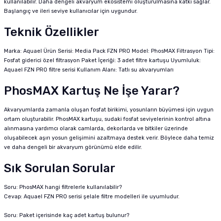
kullanılabilir. Daha dengeli akvaryum ekosistemi oluşturulmasına katkı sağlar.
Başlangıç ve ileri seviye kullanıcılar için uygundur.
Teknik Özellikler
Marka: Aquael Ürün Serisi: Media Pack FZN PRO Model: PhosMAX Filtrasyon Tipi:
Fosfat giderici özel filtrasyon Paket İçeriği: 3 adet filtre kartuşu Uyumluluk:
Aquael FZN PRO filtre serisi Kullanım Alanı: Tatlı su akvaryumları
PhosMAX Kartuş Ne İşe Yarar?
Akvaryumlarda zamanla oluşan fosfat birikimi, yosunların büyümesi için uygun
ortam oluşturabilir. PhosMAX kartuşu, sudaki fosfat seviyelerinin kontrol altına
alınmasına yardımcı olarak camlarda, dekorlarda ve bitkiler üzerinde
oluşabilecek aşırı yosun gelişimini azaltmaya destek verir. Böylece daha temiz
ve daha dengeli bir akvaryum görünümü elde edilir.
Sık Sorulan Sorular
Soru: PhosMAX hangi filtrelerle kullanılabilir?
Cevap: Aquael FZN PRO serisi şelale filtre modelleri ile uyumludur.
Soru: Paket içerisinde kaç adet kartuş bulunur?