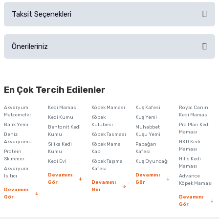
Taksit Seçenekleri
Ürün hakkında henüz soru sorulmamış.
Ürünü Satın Al ve Yorumla
Önerileriniz
Soru Sor
Bu ürünün fiyat bilgisi, resim, ürün açıklamalarında ve diğer konularda
yetersiz gördüğünüz noktaları öneri formunu kullanarak tarafımıza
En Çok Tercih Edilenler
iletebilirsiniz.
Görüş ve önerileriniz için teşekkür ederiz.
Akvaryum
Kedi Maması
Köpek Maması
Kuş Kafesi
Royal Canin
Malzemeleri
Kedi Maması
Kedi Kumu
Köpek
Kuş Yemi
Ürün resmi kalitesiz, bozuk veya görüntülenemiyor.
Balık Yemi
Kulübesi
Pro Plan Kedi
Bentonit Kedi
Muhabbet
Maması
Deniz
Kumu
Köpek Tasması
Kuşu Yemi
Ürün açıklamasında eksik bilgiler bulunuyor.
Akvaryumu
N&D Kedi
Silika Kedi
Köpek Mama
Papağan
Maması
Protein
Ürün bilgilerinde hatalar bulunuyor.
Kumu
Kabı
Kafesi
Skimmer
Hills Kedi
Kedi Evi
Köpek Taşıma
Kuş Oyuncağı
Ürün fiyatı diğer sitelerden daha pahalı.
Maması
Akvaryum
Kafesi
Devamını
Devamını
Isıtıcı
Advance
Bu ürüne benzer farklı alternatifler olmalı.
Gör
Devamını
Gör
Köpek Maması
Devamını
Gör
Gör
Devamını
Gör