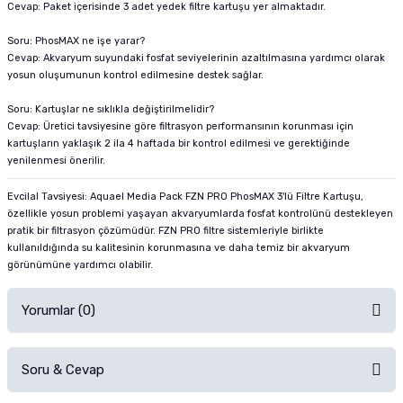
Cevap: Paket içerisinde 3 adet yedek filtre kartuşu yer almaktadır.
Soru: PhosMAX ne işe yarar?
Cevap: Akvaryum suyundaki fosfat seviyelerinin azaltılmasına yardımcı olarak
yosun oluşumunun kontrol edilmesine destek sağlar.
Soru: Kartuşlar ne sıklıkla değiştirilmelidir?
Cevap: Üretici tavsiyesine göre filtrasyon performansının korunması için
kartuşların yaklaşık 2 ila 4 haftada bir kontrol edilmesi ve gerektiğinde
yenilenmesi önerilir.
Evcilal Tavsiyesi: Aquael Media Pack FZN PRO PhosMAX 3'lü Filtre Kartuşu,
özellikle yosun problemi yaşayan akvaryumlarda fosfat kontrolünü destekleyen
pratik bir filtrasyon çözümüdür. FZN PRO filtre sistemleriyle birlikte
kullanıldığında su kalitesinin korunmasına ve daha temiz bir akvaryum
görünümüne yardımcı olabilir.
Yorumlar (0)
Soru & Cevap
Alışverişinizden sonra ürüne yorum yapın, alışveriş puanı kazanın!
Sorularınız için
iletişim formunu
kullanınız.