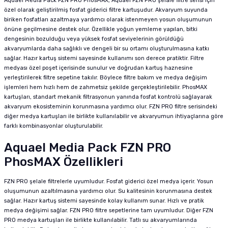
Aquael Media Pack FZN PRO PhosMAX, Aquael FZN PRO şelale filtre serisi için
özel olarak geliştirilmiş fosfat giderici filtre kartuşudur. Akvaryum suyunda
biriken fosfatları azaltmaya yardımcı olarak istenmeyen yosun oluşumunun
önüne geçilmesine destek olur. Özellikle yoğun yemleme yapılan, bitki
dengesinin bozulduğu veya yüksek fosfat seviyelerinin görüldüğü
akvaryumlarda daha sağlıklı ve dengeli bir su ortamı oluşturulmasına katkı
sağlar. Hazır kartuş sistemi sayesinde kullanımı son derece pratiktir. Filtre
medyası özel poşet içerisinde sunulur ve doğrudan kartuş haznesine
yerleştirilerek filtre sepetine takılır. Böylece filtre bakım ve medya değişim
işlemleri hem hızlı hem de zahmetsiz şekilde gerçekleştirilebilir. PhosMAX
kartuşları, standart mekanik filtrasyonun yanında fosfat kontrolü sağlayarak
akvaryum ekosisteminin korunmasına yardımcı olur. FZN PRO filtre serisindeki
diğer medya kartuşları ile birlikte kullanılabilir ve akvaryumun ihtiyaçlarına göre
farklı kombinasyonlar oluşturulabilir.
Aquael Media Pack FZN PRO
PhosMAX Özellikleri
FZN PRO şelale filtrelerle uyumludur. Fosfat giderici özel medya içerir. Yosun
oluşumunun azaltılmasına yardımcı olur. Su kalitesinin korunmasına destek
sağlar. Hazır kartuş sistemi sayesinde kolay kullanım sunar. Hızlı ve pratik
medya değişimi sağlar. FZN PRO filtre sepetlerine tam uyumludur. Diğer FZN
PRO medya kartuşları ile birlikte kullanılabilir. Tatlı su akvaryumlarında