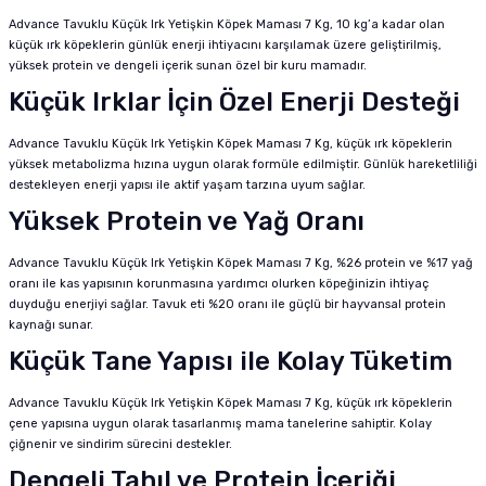
Advance Tavuklu Küçük Irk Yetişkin Köpek Maması 7 Kg, 10 kg’a kadar olan
küçük ırk köpeklerin günlük enerji ihtiyacını karşılamak üzere geliştirilmiş,
yüksek protein ve dengeli içerik sunan özel bir kuru mamadır.
Küçük Irklar İçin Özel Enerji Desteği
Advance Tavuklu Küçük Irk Yetişkin Köpek Maması 7 Kg, küçük ırk köpeklerin
yüksek metabolizma hızına uygun olarak formüle edilmiştir. Günlük hareketliliği
destekleyen enerji yapısı ile aktif yaşam tarzına uyum sağlar.
Yüksek Protein ve Yağ Oranı
Advance Tavuklu Küçük Irk Yetişkin Köpek Maması 7 Kg, %26 protein ve %17 yağ
oranı ile kas yapısının korunmasına yardımcı olurken köpeğinizin ihtiyaç
duyduğu enerjiyi sağlar. Tavuk eti %20 oranı ile güçlü bir hayvansal protein
kaynağı sunar.
Küçük Tane Yapısı ile Kolay Tüketim
Advance Tavuklu Küçük Irk Yetişkin Köpek Maması 7 Kg, küçük ırk köpeklerin
çene yapısına uygun olarak tasarlanmış mama tanelerine sahiptir. Kolay
çiğnenir ve sindirim sürecini destekler.
Dengeli Tahıl ve Protein İçeriği