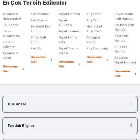
En Çok Tercih Edilenler
iletebilirsiniz.
Görüş ve önerileriniz için teşekkür ederiz.
Akvaryum
Kedi Maması
Köpek Maması
Kuş Kafesi
Royal Canin
Malzemeleri
Kedi Maması
Kedi Kumu
Köpek
Kuş Yemi
Ürün resmi kalitesiz, bozuk veya görüntülenemiyor.
Balık Yemi
Kulübesi
Pro Plan Kedi
Bentonit Kedi
Muhabbet
Maması
Deniz
Kumu
Köpek Tasması
Kuşu Yemi
Ürün açıklamasında eksik bilgiler bulunuyor.
Akvaryumu
N&D Kedi
Silika Kedi
Köpek Mama
Papağan
Maması
Protein
Ürün bilgilerinde hatalar bulunuyor.
Kumu
Kabı
Kafesi
Skimmer
Hills Kedi
Kedi Evi
Köpek Taşıma
Kuş Oyuncağı
Ürün fiyatı diğer sitelerden daha pahalı.
Maması
Akvaryum
Kafesi
Devamını
Devamını
Isıtıcı
Advance
Bu ürüne benzer farklı alternatifler olmalı.
Gör
Devamını
Gör
Köpek Maması
Devamını
Gör
Gör
Devamını
Gör
Gönder
Kurumsal
Faydalı Bilgiler