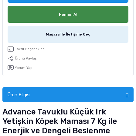
tucu
Sepeti
 Fırçası
Sump Filtre Malzemesi
Pro Plan Kedi Maması
Hemen Al
Pond Ürünleri
 Güvenlik Ürünleri
Akvaryum Ozon ve UV Ürünleri
Purina Kedi Maması
Mağaza İle İletişime Geç
manları
akım Ürünleri
Royal Canin Kedi Maması
Taksit Seçenekleri
lik ve Bakım Ürünleri
Ürünü Paylaş
uluk
Yorum Yap
 - Akvaryum Kumu
 Parçaları
Ürün Bilgisi
e Malzemesi
Advance Tavuklu Küçük Irk
Yetişkin Köpek Maması 7 Kg ile
Enerjik ve Dengeli Beslenme