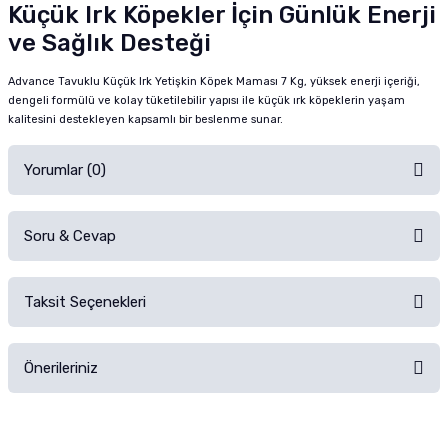
Küçük Irk Köpekler İçin Günlük Enerji
ve Sağlık Desteği
Advance Tavuklu Küçük Irk Yetişkin Köpek Maması 7 Kg, yüksek enerji içeriği,
dengeli formülü ve kolay tüketilebilir yapısı ile küçük ırk köpeklerin yaşam
kalitesini destekleyen kapsamlı bir beslenme sunar.
Yorumlar (0)
Soru & Cevap
Alışverişinizden sonra ürüne yorum yapın, alışveriş puanı kazanın!
Sorularınız için
iletişim formunu
kullanınız.
Taksit Seçenekleri
Ürün hakkında henüz soru sorulmamış.
Ürünü Satın Al ve Yorumla
Önerileriniz
Soru Sor
Bu ürünün fiyat bilgisi, resim, ürün açıklamalarında ve diğer konularda
yetersiz gördüğünüz noktaları öneri formunu kullanarak tarafımıza