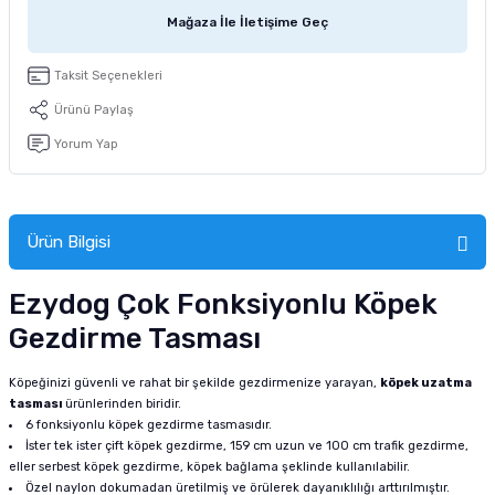
tucu
Sepeti
 Fırçası
Sump Filtre Malzemesi
Pro Plan Kedi Maması
Mağaza İle İletişime Geç
Pond Ürünleri
 Güvenlik Ürünleri
Akvaryum Ozon ve UV Ürünleri
Purina Kedi Maması
Taksit Seçenekleri
Ürünü Paylaş
manları
akım Ürünleri
Royal Canin Kedi Maması
Yorum Yap
lik ve Bakım Ürünleri
uluk
Ürün Bilgisi
 - Akvaryum Kumu
Ezydog Çok Fonksiyonlu Köpek
Gezdirme Tasması
 Parçaları
Köpeğinizi güvenli ve rahat bir şekilde gezdirmenize yarayan,
köpek uzatma
e Malzemesi
tasması
ürünlerinden biridir.
6 fonksiyonlu köpek gezdirme tasmasıdır.
İster tek ister çift köpek gezdirme, 159 cm uzun ve 100 cm trafik gezdirme,
eller serbest köpek gezdirme, köpek bağlama şeklinde kullanılabilir.
Özel naylon dokumadan üretilmiş ve örülerek dayanıklılığı arttırılmıştır.