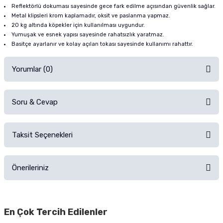
Reflektörlü dokuması sayesinde gece fark edilme açısından güvenlik sağlar.
Metal klipsleri krom kaplamadır, oksit ve paslanma yapmaz.
20 kg altında köpekler için kullanılması uygundur.
Yumuşak ve esnek yapısı sayesinde rahatsızlık yaratmaz.
Basitçe ayarlanır ve kolay açılan tokası sayesinde kullanımı rahattır.
Yorumlar (0)
Soru & Cevap
Alışverişinizden sonra ürüne yorum yapın, alışveriş puanı kazanın!
Sorularınız için
iletişim formunu
kullanınız.
Taksit Seçenekleri
Ürün hakkında henüz soru sorulmamış.
Ürünü Satın Al ve Yorumla
Önerileriniz
Soru Sor
Bu ürünün fiyat bilgisi, resim, ürün açıklamalarında ve diğer konularda
yetersiz gördüğünüz noktaları öneri formunu kullanarak tarafımıza
En Çok Tercih Edilenler
iletebilirsiniz.
Görüş ve önerileriniz için teşekkür ederiz.