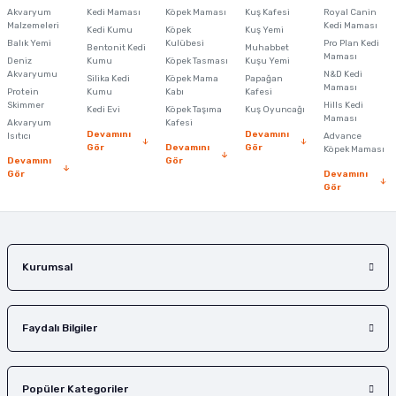
Akvaryum
Kedi Maması
Köpek Maması
Kuş Kafesi
Royal Canin
Malzemeleri
Kedi Maması
Kedi Kumu
Köpek
Kuş Yemi
Ürün resmi kalitesiz, bozuk veya görüntülenemiyor.
Balık Yemi
Kulübesi
Pro Plan Kedi
Bentonit Kedi
Muhabbet
Maması
Deniz
Kumu
Köpek Tasması
Kuşu Yemi
Ürün açıklamasında eksik bilgiler bulunuyor.
Akvaryumu
N&D Kedi
Silika Kedi
Köpek Mama
Papağan
Maması
Protein
Ürün bilgilerinde hatalar bulunuyor.
Kumu
Kabı
Kafesi
Skimmer
Hills Kedi
Kedi Evi
Köpek Taşıma
Kuş Oyuncağı
Ürün fiyatı diğer sitelerden daha pahalı.
Maması
Akvaryum
Kafesi
Devamını
Devamını
Isıtıcı
Advance
Bu ürüne benzer farklı alternatifler olmalı.
Gör
Devamını
Gör
Köpek Maması
Devamını
Gör
Gör
Devamını
Gör
Gönder
Kurumsal
Faydalı Bilgiler
Popüler Kategoriler