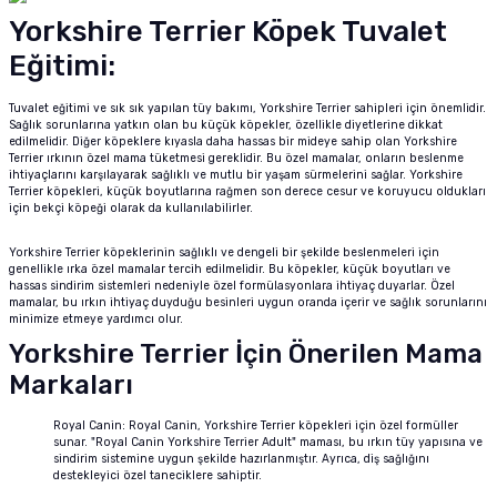
Yorkshire Terrier Köpek Tuvalet
m Ürünleri
 ve Sağlık Ürünleri
Kurutulmuş Yem
Deniz Akvaryumu Soğutucu
Akvaryum Hava Taşı
Co2 Damla Sayaçları
Dış Filtre Yedek Kafa
Fosfat Giderici ve Toplayıcı
Advance Kedi Maması
Brit Care Köpek Maması
Fırlatmalı Köpek Oyuncağı
Doggie Köpek Tasması
Köpek Havlama Önleyici Tasma
Köpek Tıraş Makinesi ve Makasları
Eğitimi:
tür
sı
Dondurulmuş Yem
Deniz Akvaryumu Isıtıcı
Akvaryum Hava Hortumu Vantuzu
Co2 Regülatörleri
Dış Filtre Musluk ve Aparatları
Çeşitli Filtrasyon Ürünleri
Brit Care Kedi Maması
Hills Köpek Maması
Flexi Köpek Tasması
Köpek Dış Parazit Ürünleri
Tuvalet eğitimi ve sık sık yapılan tüy bakımı, Yorkshire Terrier sahipleri için önemlidir.
Sağlık sorunlarına yatkın olan bu küçük köpekler, özellikle diyetlerine dikkat
zenleyici
Tatil Yemi
Deniz Akvaryumu Kafa Motoru
Akvaryum Hava Dağıtım Ürünleri
Co2 Yardımcı Ekipmanları
Dış Filtre Klipsleri
Set Filtre Malzemeleri
Cat Chefs Kedi Maması
Mystic Köpek Maması
Köpek Genel Bakım Ürünleri
edilmelidir. Diğer köpeklere kıyasla daha hassas bir mideye sahip olan Yorkshire
Terrier ırkının özel mama tüketmesi gereklidir. Bu özel mamalar, onların beslenme
ihtiyaçlarını karşılayarak sağlıklı ve mutlu bir yaşam sürmelerini sağlar. Yorkshire
k Yemleme
 Güvenlik Ürünü
suarları
si
Balık Türüne Özel Yem
Deniz Akvaryumu Otomatik Yemleme
Eheim Hava Motoru
Filtre Çanakları
Reçine
Enjoy Kedi Maması
ND Köpek Maması
Köpek Çevre Temizliği
Terrier köpekleri, küçük boyutlarına rağmen son derece cesur ve koruyucu oldukları
için bekçi köpeği olarak da kullanılabilirler.
sanı
antası
cağı
Karides Kerevit Yemi
Deniz Akvaryumu Katkıları
Resun Hava Motoru
Felix Kedi Maması
Pedigree Köpek Maması
Yorkshire Terrier köpeklerinin sağlıklı ve dengeli bir şekilde beslenmeleri için
genellikle ırka özel mamalar tercih edilmelidir. Bu köpekler, küçük boyutları ve
hassas sindirim sistemleri nedeniyle özel formülasyonlara ihtiyaç duyarlar. Özel
leri
e Kedi Mama Katkısı
Kabı ve Sulukları
Pond Yem Çubuk Yem
Deniz Akvaryumu Aydınlatma
Tetra Akvaryum Hava Motoru
Hills Kedi Maması
Pro Performance Köpek Maması
mamalar, bu ırkın ihtiyaç duyduğu besinleri uygun oranda içerir ve sağlık sorunlarını
minimize etmeye yardımcı olur.
Yorkshire Terrier İçin Önerilen Mama
pe Filtre
ntası
ı
Tetra Balık Yemi
Deniz Akvaryumu Testleri
Matisse Kedi Maması
Pro Plan Köpek Maması
Markaları
 Ölçüm
 Bakım Ürünü
ı ve Parfümü
ası
Tropical Balık Yemi
Reaktör Ve Su Tamamlayıcılar
Mystic Kedi Maması
Royal Canin Köpek Maması
Royal Canin: Royal Canin, Yorkshire Terrier köpekleri için özel formüller
sunar. "Royal Canin Yorkshire Terrier Adult" maması, bu ırkın tüy yapısına ve
sindirim sistemine uygun şekilde hazırlanmıştır. Ayrıca, diş sağlığını
ey Emici Filtre
Deniz Akvaryumu Ekipmanları
ND Kedi Maması
destekleyici özel taneciklere sahiptir.