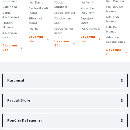
Malzemeleri
Kedi Maması
Kedi Kumu
Köpek
Kuş Yemi
Balık Yemi
Kulübesi
Pro Plan Kedi
Bentonit Kedi
Muhabbet
Maması
Deniz
Kumu
Köpek Tasması
Kuşu Yemi
Akvaryumu
N&D Kedi
Silika Kedi
Köpek Mama
Papağan
Maması
Protein
Kumu
Kabı
Kafesi
Skimmer
Hills Kedi
Kedi Evi
Köpek Taşıma
Kuş Oyuncağı
Maması
Akvaryum
Kafesi
Devamını
Devamını
Isıtıcı
Advance
Gör
Devamını
Gör
Köpek Maması
Devamını
Gör
Gör
Devamını
Gör
Kurumsal
Faydalı Bilgiler
Popüler Kategoriler