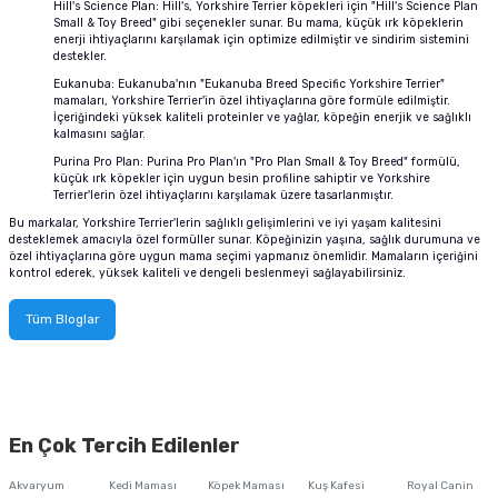
Hill's Science Plan: Hill's, Yorkshire Terrier köpekleri için "Hill's Science Plan
tucu
Sepeti
 Fırçası
Sump Filtre Malzemesi
Pro Plan Kedi Maması
Small & Toy Breed" gibi seçenekler sunar. Bu mama, küçük ırk köpeklerin
enerji ihtiyaçlarını karşılamak için optimize edilmiştir ve sindirim sistemini
destekler.
Pond Ürünleri
 Güvenlik Ürünleri
Akvaryum Ozon ve UV Ürünleri
Purina Kedi Maması
Eukanuba: Eukanuba'nın "Eukanuba Breed Specific Yorkshire Terrier"
mamaları, Yorkshire Terrier'in özel ihtiyaçlarına göre formüle edilmiştir.
İçeriğindeki yüksek kaliteli proteinler ve yağlar, köpeğin enerjik ve sağlıklı
manları
akım Ürünleri
Royal Canin Kedi Maması
kalmasını sağlar.
Purina Pro Plan: Purina Pro Plan'ın "Pro Plan Small & Toy Breed" formülü,
küçük ırk köpekler için uygun besin profiline sahiptir ve Yorkshire
lik ve Bakım Ürünleri
Terrier'lerin özel ihtiyaçlarını karşılamak üzere tasarlanmıştır.
Bu markalar, Yorkshire Terrier'lerin sağlıklı gelişimlerini ve iyi yaşam kalitesini
uluk
desteklemek amacıyla özel formüller sunar. Köpeğinizin yaşına, sağlık durumuna ve
özel ihtiyaçlarına göre uygun mama seçimi yapmanız önemlidir. Mamaların içeriğini
kontrol ederek, yüksek kaliteli ve dengeli beslenmeyi sağlayabilirsiniz.
 - Akvaryum Kumu
Tüm Bloglar
 Parçaları
e Malzemesi
En Çok Tercih Edilenler
Akvaryum
Kedi Maması
Köpek Maması
Kuş Kafesi
Royal Canin