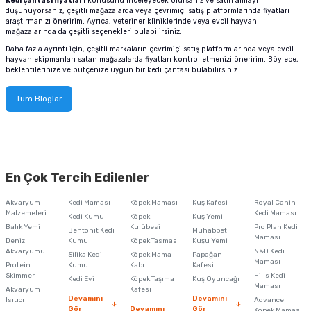
Kedi çantası fiyatları
konusunu inceleyecek olursanız ve satın almayı
düşünüyorsanız, çeşitli mağazalarda veya çevrimiçi satış platformlarında fiyatları
araştırmanızı öneririm. Ayrıca, veteriner kliniklerinde veya evcil hayvan
mağazalarında da çeşitli seçenekleri bulabilirsiniz.
Daha fazla ayrıntı için, çeşitli markaların çevrimiçi satış platformlarında veya evcil
hayvan ekipmanları satan mağazalarda fiyatları kontrol etmenizi öneririm. Böylece,
beklentilerinize ve bütçenize uygun bir kedi çantası bulabilirsiniz.
Tüm Bloglar
En Çok Tercih Edilenler
Akvaryum
Kedi Maması
Köpek Maması
Kuş Kafesi
Royal Canin
Malzemeleri
Kedi Maması
Kedi Kumu
Köpek
Kuş Yemi
Balık Yemi
Kulübesi
Pro Plan Kedi
Bentonit Kedi
Muhabbet
Maması
Deniz
Kumu
Köpek Tasması
Kuşu Yemi
Akvaryumu
N&D Kedi
Silika Kedi
Köpek Mama
Papağan
Maması
Protein
Kumu
Kabı
Kafesi
Skimmer
Hills Kedi
Kedi Evi
Köpek Taşıma
Kuş Oyuncağı
Maması
Akvaryum
Kafesi
Devamını
Devamını
Isıtıcı
Advance
Gör
Devamını
Gör
Köpek Maması