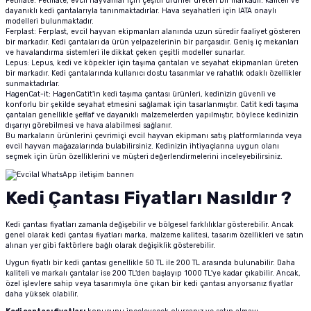
Petmate: Petmate, evcil hayvanlar için çeşitli ürünler üreten bir markadır. Kaliteli ve
tucu
Sepeti
 Fırçası
Sump Filtre Malzemesi
Pro Plan Kedi Maması
dayanıklı kedi çantalarıyla tanınmaktadırlar. Hava seyahatleri için IATA onaylı
modelleri bulunmaktadır.
Ferplast: Ferplast, evcil hayvan ekipmanları alanında uzun süredir faaliyet gösteren
bir markadır. Kedi çantaları da ürün yelpazelerinin bir parçasıdır. Geniş iç mekanları
Pond Ürünleri
 Güvenlik Ürünleri
Akvaryum Ozon ve UV Ürünleri
Purina Kedi Maması
ve havalandırma sistemleri ile dikkat çeken çeşitli modeller sunarlar.
Lepus: Lepus, kedi ve köpekler için taşıma çantaları ve seyahat ekipmanları üreten
bir markadır. Kedi çantalarında kullanıcı dostu tasarımlar ve rahatlık odaklı özellikler
manları
akım Ürünleri
Royal Canin Kedi Maması
sunmaktadırlar.
HagenCat-it: HagenCatit'in kedi taşıma çantası ürünleri, kedinizin güvenli ve
konforlu bir şekilde seyahat etmesini sağlamak için tasarlanmıştır. Catit kedi taşıma
lik ve Bakım Ürünleri
çantaları genellikle şeffaf ve dayanıklı malzemelerden yapılmıştır, böylece kedinizin
dışarıyı görebilmesi ve hava alabilmesi sağlanır.
Bu markaların ürünlerini çevrimiçi evcil hayvan ekipmanı satış platformlarında veya
evcil hayvan mağazalarında bulabilirsiniz. Kedinizin ihtiyaçlarına uygun olanı
uluk
seçmek için ürün özelliklerini ve müşteri değerlendirmelerini inceleyebilirsiniz.
 - Akvaryum Kumu
Kedi Çantası Fiyatları Nasıldır ?
 Parçaları
Kedi çantası fiyatları zamanla değişebilir ve bölgesel farklılıklar gösterebilir. Ancak
genel olarak kedi çantası fiyatları marka, malzeme kalitesi, tasarım özellikleri ve satın
alınan yer gibi faktörlere bağlı olarak değişiklik gösterebilir.
e Malzemesi
Uygun fiyatlı bir kedi çantası genellikle 50 TL ile 200 TL arasında bulunabilir. Daha
kaliteli ve markalı çantalar ise 200 TL'den başlayıp 1000 TL'ye kadar çıkabilir. Ancak,
özel işlevlere sahip veya tasarımıyla öne çıkan bir kedi çantası arıyorsanız fiyatlar
daha yüksek olabilir.