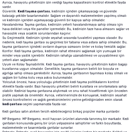
Ayrıca, havayolu şirketinizin izin verdiği taşıma kapasitesini kontrol etmekte fayda
m Ürünleri
 ve Sağlık Ürünleri
Kurutulmuş Yem
Deniz Akvaryumu Soğutucu
Akvaryum Hava Taşı
Co2 Damla Sayaçları
Dış Filtre Yedek Kafa
Fosfat Giderici ve Toplayıcı
Advance Kedi Maması
Brit Care Köpek Maması
Fırlatmalı Köpek Oyuncağı
Doggie Köpek Tasması
Köpek Havlama Önleyici Tasma
Köpek Tıraş Makinesi ve Makasları
vardır.
Güvenlik:
Kedi taşıma çantası
, kedinizin içinden çıkamayacağı ve güvende
kalacağı şekilde tasarlanmalıdır. Sağlam ve dayanıklı malzemelerden yapılmış olmalı
ve kedinizin içeriden açamayacağı güvenli bir kapıya sahip olmalıdır.
tür
sı
Dondurulmuş Yem
Deniz Akvaryumu Isıtıcı
Akvaryum Hava Hortumu Vantuzu
Co2 Regülatörleri
Dış Filtre Musluk ve Aparatları
Çeşitli Filtrasyon Ürünleri
Brit Care Kedi Maması
Hills Köpek Maması
Flexi Köpek Tasması
Köpek Dış Parazit Ürünleri
Havalandırma: Taşıma çantası, kedinizin yeterli havalandırmaya sahip olması için
hava delikleri veya file paneller içermelidir. Bu, kedinizin taze hava almasını sağlar ve
havasızlık veya sıcaklık sorunlarından kaçınır.
zenleyici
Tatil Yemi
Deniz Akvaryumu Kafa Motoru
Akvaryum Hava Dağıtım Ürünleri
Co2 Yardımcı Ekipmanları
Dış Filtre Klipsleri
Set Filtre Malzemeleri
Cat Chefs Kedi Maması
Mystic Köpek Maması
Köpek Genel Bakım Ürünleri
Su Geçirmezlik: Kedinizin içinde seyahat sırasında tuvaletini yapması olasıdır. Bu
nedenle, kedi taşıma çantası su geçirmez bir tabana veya astara sahip olmalıdır. Bu,
taşıma çantasının içindeki sıvıların dışarıya sızmasını önler ve kolay temizlik sağlar.
k Yemleme
 Güvenlik Ürünü
suarları
si
Balık Türüne Özel Yem
Deniz Akvaryumu Otomatik Yemleme
Eheim Hava Motoru
Filtre Çanakları
Reçine
Enjoy Kedi Maması
ND Köpek Maması
Köpek Çevre Temizliği
Konfor: Kedi taşıma çantası, kedinizin rahat etmesini sağlamak için yumuşak bir
minder veya yastık içerebilir. Kedinizin rahatça uzanabilmesi ve uyuyabilmesi için
yeterli alan sağlamalıdır.
sanı
antası
cağı
Karides Kerevit Yemi
Deniz Akvaryumu Katkıları
Resun Hava Motoru
Felix Kedi Maması
Pedigree Köpek Maması
Uyum ve Kolay Taşınabilirlik: Kedi taşıma çantası, havayolu şirketinizin kabin bagajı
kurallarına uygun olmalıdır. Genellikle, taşıma çantasının belirli bir boyuta ve
ağırlığa sahip olması gerekebilir. Ayrıca, taşıma çantasının taşınması kolay olmalı ve
sağlam bir tutma kolu veya askısı bulunmalıdır.
leri
e Kedi Mama Katkısı
Kabı ve Sulukları
Pond Yem Çubuk Yem
Deniz Akvaryumu Aydınlatma
Tetra Akvaryum Hava Motoru
Hills Kedi Maması
Pro Performance Köpek Maması
Yolculuk öncesi, hava yolculuğu şirketinizin kedi taşıma politikalarını kontrol
etmekte fayda vardır. Bazı havayolu şirketleri belirli kurallara ve sınırlamalara sahip
olabilir. Kedinizi taşıma çantasına alıştırmak ve onu rahat hissettirmek için önceden
pe Filtre
ntası
ı
Tetra Balık Yemi
Deniz Akvaryumu Testleri
Matisse Kedi Maması
Pro Plan Köpek Maması
pratik yapmak da önemlidir. Ayrıca, veterinerinizle de konuşarak, kedinizin seyahat
öncesi kontrollerini ve sağlık gereksinimlerini yerine getirdiğinizden emin olarak
kedi çantası
seçimi yapmanızda fayda var.
 Ölçüm
 Bakım Ürünü
ı ve Parfümü
ası
Tropical Balık Yemi
Reaktör Ve Su Tamamlayıcılar
Mystic Kedi Maması
Royal Canin Köpek Maması
Kedi çantası satın alırken tercih edebileceğiniz birkaç popüler marka şunlardır:
MP Bergamo: MP Bergamo, evcil hayvan ürünleri alanında tanınmış bir markadır. Kedi
ey Emici Filtre
Deniz Akvaryumu Ekipmanları
ND Kedi Maması
çantaları konusunda geniş bir ürün yelpazesine sahiptirler ve farklı boyutlarda,
malzemelerde ve tasarımlarda çantalar sunarlar.