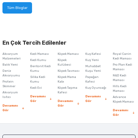
tucu
Sepeti
 Fırçası
Sump Filtre Malzemesi
Pro Plan Kedi Maması
Tüm Bloglar
Pond Ürünleri
 Güvenlik Ürünleri
Akvaryum Ozon ve UV Ürünleri
Purina Kedi Maması
manları
akım Ürünleri
Royal Canin Kedi Maması
En Çok Tercih Edilenler
lik ve Bakım Ürünleri
Akvaryum
Kedi Maması
Köpek Maması
Kuş Kafesi
Royal Canin
Malzemeleri
Kedi Maması
Kedi Kumu
Köpek
Kuş Yemi
Balık Yemi
Kulübesi
Pro Plan Kedi
uluk
Bentonit Kedi
Muhabbet
Maması
Deniz
Kumu
Köpek Tasması
Kuşu Yemi
Akvaryumu
N&D Kedi
Silika Kedi
Köpek Mama
Papağan
Maması
 - Akvaryum Kumu
Protein
Kumu
Kabı
Kafesi
Skimmer
Hills Kedi
Kedi Evi
Köpek Taşıma
Kuş Oyuncağı
Maması
Akvaryum
Kafesi
 Parçaları
Devamını
Devamını
Isıtıcı
Advance
Gör
Devamını
Gör
Köpek Maması
Devamını
Gör
Gör
Devamını
e Malzemesi
Gör