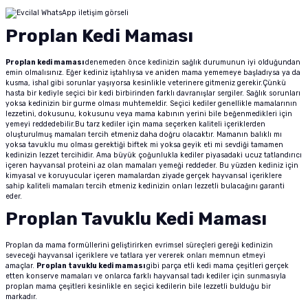
m Ürünleri
 ve Sağlık Ürünleri
Kurutulmuş Yem
Deniz Akvaryumu Soğutucu
Akvaryum Hava Taşı
Co2 Damla Sayaçları
Dış Filtre Yedek Kafa
Fosfat Giderici ve Toplayıcı
Advance Kedi Maması
Brit Care Köpek Maması
Fırlatmalı Köpek Oyuncağı
Doggie Köpek Tasması
Köpek Havlama Önleyici Tasma
Köpek Tıraş Makinesi ve Makasları
Proplan Kedi Maması
tür
sı
Dondurulmuş Yem
Deniz Akvaryumu Isıtıcı
Akvaryum Hava Hortumu Vantuzu
Co2 Regülatörleri
Dış Filtre Musluk ve Aparatları
Çeşitli Filtrasyon Ürünleri
Brit Care Kedi Maması
Hills Köpek Maması
Flexi Köpek Tasması
Köpek Dış Parazit Ürünleri
Proplan kedi maması
denemeden önce kedinizin sağlık durumunun iyi olduğundan
emin olmalısınız. Eğer kediniz iştahlıysa ve aniden mama yememeye başladıysa ya da
kusma, ishal gibi sorunlar yaşıyorsa kesinlikle veterinere gitmeniz gerekir.Çünkü
zenleyici
Tatil Yemi
Deniz Akvaryumu Kafa Motoru
Akvaryum Hava Dağıtım Ürünleri
Co2 Yardımcı Ekipmanları
Dış Filtre Klipsleri
Set Filtre Malzemeleri
Cat Chefs Kedi Maması
Mystic Köpek Maması
Köpek Genel Bakım Ürünleri
hasta bir kediyle seçici bir kedi birbirinden farklı davranışlar sergiler. Sağlık sorunları
yoksa kedinizin bir gurme olması muhtemeldir. Seçici kediler genellikle mamalarının
lezzetini, dokusunu, kokusunu veya mama kabının yerini bile beğenmedikleri için
k Yemleme
 Güvenlik Ürünü
suarları
si
Balık Türüne Özel Yem
Deniz Akvaryumu Otomatik Yemleme
Eheim Hava Motoru
Filtre Çanakları
Reçine
Enjoy Kedi Maması
ND Köpek Maması
Köpek Çevre Temizliği
yemeyi reddedebilir.Bu tarz kediler için mama seçerken kaliteli içeriklerden
oluşturulmuş mamaları tercih etmeniz daha doğru olacaktır. Mamanın balıklı mı
yoksa tavuklu mu olması gerektiği biftek mi yoksa geyik eti mi sevdiği tamamen
sanı
antası
cağı
Karides Kerevit Yemi
Deniz Akvaryumu Katkıları
Resun Hava Motoru
Felix Kedi Maması
Pedigree Köpek Maması
kedinizin lezzet tercihidir. Ama büyük çoğunlukla kediler piyasadaki ucuz tatlandırıcı
içeren hayvansal proteini az olan mamaları yemeği reddeder. Bu yüzden kediniz için
kimyasal ve koruyucular içeren mamalardan ziyade gerçek hayvansal içeriklere
leri
e Kedi Mama Katkısı
Kabı ve Sulukları
Pond Yem Çubuk Yem
Deniz Akvaryumu Aydınlatma
Tetra Akvaryum Hava Motoru
Hills Kedi Maması
Pro Performance Köpek Maması
sahip kaliteli mamaları tercih etmeniz kedinizin onları lezzetli bulacağını garanti
eder.
Proplan Tavuklu Kedi Maması
pe Filtre
ntası
ı
Tetra Balık Yemi
Deniz Akvaryumu Testleri
Matisse Kedi Maması
Pro Plan Köpek Maması
Proplan da mama formüllerini geliştirirken evrimsel süreçleri gereği kedinizin
 Ölçüm
 Bakım Ürünü
ı ve Parfümü
ası
Tropical Balık Yemi
Reaktör Ve Su Tamamlayıcılar
Mystic Kedi Maması
Royal Canin Köpek Maması
seveceği hayvansal içeriklere ve tatlara yer vererek onları memnun etmeyi
amaçlar.
Proplan tavuklu kedi maması
gibi parça etli kedi mama çeşitleri gerçek
etten konserve mamaları ve onlarca farklı hayvansal tadı kediler için sunmasıyla
ey Emici Filtre
Deniz Akvaryumu Ekipmanları
ND Kedi Maması
proplan mama çeşitleri kesinlikle en seçici kedilerin bile lezzetli bulduğu bir
markadır.