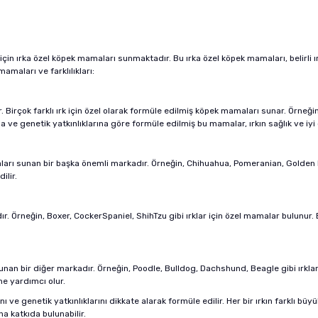
 için ırka özel köpek mamaları sunmaktadır. Bu ırka özel köpek mamaları, belirli ı
amaları ve farklılıkları:
Birçok farklı ırk için özel olarak formüle edilmiş köpek mamaları sunar. Örneği
ına ve genetik yatkınlıklarına göre formüle edilmiş bu mamalar, ırkın sağlık ve i
maları sunan bir başka önemli markadır. Örneğin, Chihuahua, Pomeranian, Golden Re
ilir.
ır. Örneğin, Boxer, CockerSpaniel, ShihTzu gibi ırklar için özel mamalar bulunur.
sunan bir diğer markadır. Örneğin, Poodle, Bulldog, Dachshund, Beagle gibi ırkla
ne yardımcı olur.
nı ve genetik yatkınlıklarını dikkate alarak formüle edilir. Her bir ırkın farklı b
a katkıda bulunabilir.