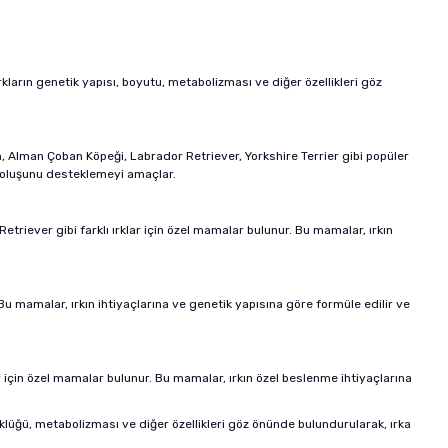
rkların genetik yapısı, boyutu, metabolizması ve diğer özellikleri göz
n, Alman Çoban Köpeği, Labrador Retriever, Yorkshire Terrier gibi popüler
yi oluşunu desteklemeyi amaçlar.
triever gibi farklı ırklar için özel mamalar bulunur. Bu mamalar, ırkın
 Bu mamalar, ırkın ihtiyaçlarına ve genetik yapısına göre formüle edilir ve
r için özel mamalar bulunur. Bu mamalar, ırkın özel beslenme ihtiyaçlarına
üyüklüğü, metabolizması ve diğer özellikleri göz önünde bulundurularak, ırka