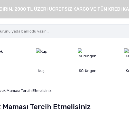
DİRİM, 2000 TL ÜZERİ ÜCRETSİZ KARGO VE TÜM KREDİ KA
k
Kuş
Sürüngen
K
pek Maması Tercih Etmelisiniz
k Maması Tercih Etmelisiniz