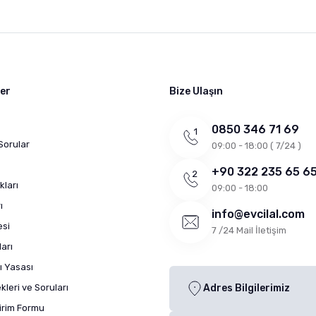
ler
Bize Ulaşın
0850 346 71 69
Sorular
09:00 - 18:00 ( 7/24 )
+90 322 235 65 6
kları
09:00 - 18:00
ı
info@evcilal.com
esi
7 /24 Mail İletişim
arı
ı Yasası
leri ve Soruları
Adres Bilgilerimiz
dirim Formu