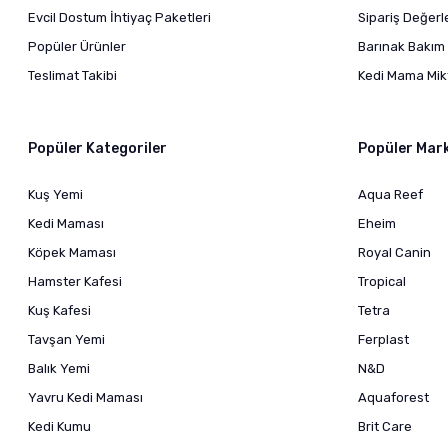
Evcil Dostum İhtiyaç Paketleri
Sipariş Değer
Popüler Ürünler
Barınak Bakım 
Teslimat Takibi
Kedi Mama Mikt
Popüler Kategoriler
Popüler Mar
Kuş Yemi
Aqua Reef
Kedi Maması
Eheim
Köpek Maması
Royal Canin
Hamster Kafesi
Tropical
Kuş Kafesi
Tetra
Tavşan Yemi
Ferplast
Balık Yemi
N&D
Yavru Kedi Maması
Aquaforest
Kedi Kumu
Brit Care