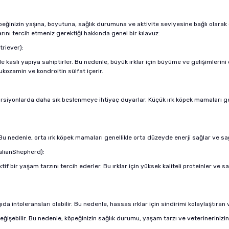
ğinizin yaşına, boyutuna, sağlık durumuna ve aktivite seviyesine bağlı olarak değ
rını tercih etmeniz gerektiği hakkında genel bir kılavuz:
riever):
 kaslı yapıya sahiptirler. Bu nedenle, büyük ırklar için büyüme ve gelişimlerini
ukozamin ve kondroitin sülfat içerir.
orsiyonlarda daha sık beslenmeye ihtiyaç duyarlar. Küçük ırk köpek mamaları gene
. Bu nedenle, orta ırk köpek mamaları genellikle orta düzeyde enerji sağlar ve sağ
ralianShepherd):
ktif bir yaşam tarzını tercih ederler. Bu ırklar için yüksek kaliteli proteinler ve
ıda intoleransları olabilir. Bu nedenle, hassas ırklar için sindirimi kolaylaştıran
 değişebilir. Bu nedenle, köpeğinizin sağlık durumu, yaşam tarzı ve veterinerini