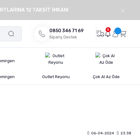
RTLARINA 12 TAKSİT İMKANI
5
0850 346 71 69
Sipariş Destek
emirgen
Outlet Reyonu
Çok Al Az Öde
06-04-2024
23:38