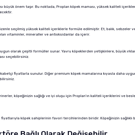
ması büyük önem taşır. Bu noktada, Proplan köpek maması, yüksek kaliteli içerikle
ecektir.
e seçilmiş yüksek kaliteli içeriklerle formüle edilmiştir. Et, balık, sebzeler ve sağ
 olan vitaminler, mineraller ve antioksidanlar da içerir.
gun olarak çeşitli formüller sunar. Yavru köpeklerden yetişkinlere, büyük ırklar
ı seçebilirsiniz.
abetçi fiyatlarla sunulur. Diğer premium köpek mamalarına kıyasla daha uygun fi
lirsiniz.
rler, köpeğinizin sağlığı ve iyi oluşu için Proplan'ın kaliteli içeriklerini ve be
 fiyatlarıyla köpek sahiplerinin favori tercihlerinden biridir. Köpeğinizin sağlıkl
töre Bağlı Olarak Değişebilir