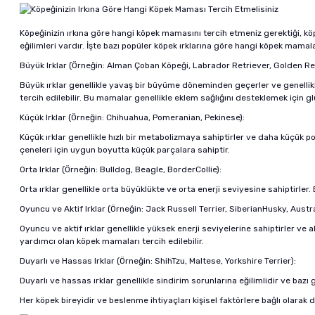
Köpeğinizin ırkına göre hangi köpek mamasını tercih etmeniz gerektiği, köpe
eğilimleri vardır. İşte bazı popüler köpek ırklarına göre hangi köpek mamala
Büyük Irklar (Örneğin: Alman Çoban Köpeği, Labrador Retriever, Golden Ret
Büyük ırklar genellikle yavaş bir büyüme döneminden geçerler ve genellikle
tercih edilebilir. Bu mamalar genellikle eklem sağlığını desteklemek için gl
Küçük Irklar (Örneğin: Chihuahua, Pomeranian, Pekinese):
Küçük ırklar genellikle hızlı bir metabolizmaya sahiptirler ve daha küçük p
çeneleri için uygun boyutta küçük parçalara sahiptir.
Orta Irklar (Örneğin: Bulldog, Beagle, BorderCollie):
Orta ırklar genellikle orta büyüklükte ve orta enerji seviyesine sahiptirler
Oyuncu ve Aktif Irklar (Örneğin: Jack Russell Terrier, SiberianHusky, Aust
Oyuncu ve aktif ırklar genellikle yüksek enerji seviyelerine sahiptirler ve a
yardımcı olan köpek mamaları tercih edilebilir.
Duyarlı ve Hassas Irklar (Örneğin: ShihTzu, Maltese, Yorkshire Terrier):
Duyarlı ve hassas ırklar genellikle sindirim sorunlarına eğilimlidir ve bazı g
Her köpek bireyidir ve beslenme ihtiyaçları kişisel faktörlere bağlı olarak