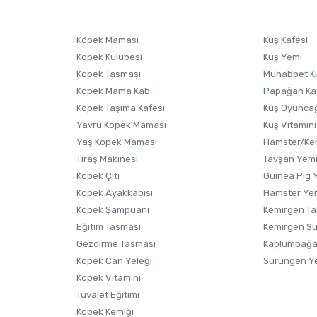
Köpek Maması
Kuş Kafesi
Köpek Kulübesi
Kuş Yemi
Köpek Tasması
Muhabbet K
Köpek Mama Kabı
Papağan Ka
Köpek Taşıma Kafesi
Kuş Oyunca
Yavru Köpek Maması
Kuş Vitamini
Yaş Köpek Maması
Hamster/Kem
Tıraş Makinesi
Tavşan Yem
Köpek Çiti
Guinea Pig 
Köpek Ayakkabısı
Hamster Ye
Köpek Şampuanı
Kemirgen Ta
Eğitim Tasması
Kemirgen S
Gezdirme Tasması
Kaplumbağa
Köpek Can Yeleği
Sürüngen Y
Köpek Vitamini
Tuvalet Eğitimi
Köpek Kemiği