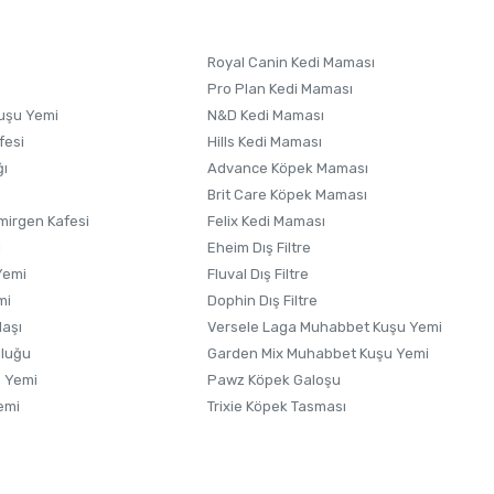
Royal Canin Kedi Maması
Pro Plan Kedi Maması
uşu Yemi
N&D Kedi Maması
fesi
Hills Kedi Maması
ğı
Advance Köpek Maması
Brit Care Köpek Maması
irgen Kafesi
Felix Kedi Maması
i
Eheim Dış Filtre
Yemi
Fluval Dış Filtre
mi
Dophin Dış Filtre
laşı
Versele Laga Muhabbet Kuşu Yemi
uluğu
Garden Mix Muhabbet Kuşu Yemi
 Yemi
Pawz Köpek Galoşu
emi
Trixie Köpek Tasması