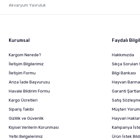
Akvaryum Yavruluk
Kurumsal
Faydalı Bilgi
Kargom Nerede?
Hakkımızda
İletişim Bilgilerimiz
Sıkça Sorulan 
İletişim Formu
Bilgi Bankası
Arıza İade Başvurusu
Hayvan Barına
Havale Bildirim Formu
Garanti Şartlar
Kargo Ücretleri
Satış Sözleşm
Sipariş Takibi
Müşteri Yoruml
Gizlilik ve Güvenlik
Hayvan Haklar
Kişisel Verilerin Korunması
Kampanya İstek
Yetki Belgelerimiz
Ürün İstek Bil