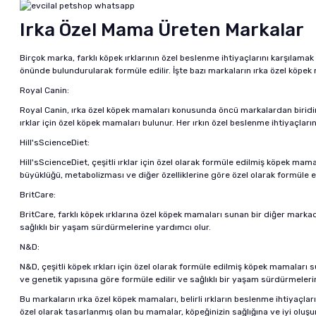
Irka Özel Mama Üreten Markalar
Birçok marka, farklı köpek ırklarının özel beslenme ihtiyaçlarını karşılamak
önünde bulundurularak formüle edilir. İşte bazı markaların ırka özel köpek m
Royal Canin:
Royal Canin, ırka özel köpek mamaları konusunda öncü markalardan biridir. 
ırklar için özel köpek mamaları bulunur. Her ırkın özel beslenme ihtiyaçlar
Hill'sScienceDiet:
Hill'sScienceDiet, çeşitli ırklar için özel olarak formüle edilmiş köpek ma
büyüklüğü, metabolizması ve diğer özelliklerine göre özel olarak formüle ed
BritCare:
BritCare, farklı köpek ırklarına özel köpek mamaları sunan bir diğer markad
sağlıklı bir yaşam sürdürmelerine yardımcı olur.
N&D:
N&D, çeşitli köpek ırkları için özel olarak formüle edilmiş köpek mamaları 
ve genetik yapısına göre formüle edilir ve sağlıklı bir yaşam sürdürmeleri
Bu markaların ırka özel köpek mamaları, belirli ırkların beslenme ihtiyaçları
özel olarak tasarlanmış olan bu mamalar, köpeğinizin sağlığına ve iyi oluşun