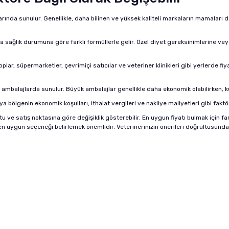
klarında sunulur. Genellikle, daha bilinen ve yüksek kaliteli markaların mamaları
ya sağlık durumuna göre farklı formüllerle gelir. Özel diyet gereksinimlerine ve
lar, süpermarketler, çevrimiçi satıcılar ve veteriner klinikleri gibi yerlerde fiya
ambalajlarda sunulur. Büyük ambalajlar genellikle daha ekonomik olabilirken, kü
 bölgenin ekonomik koşulları, ithalat vergileri ve nakliye maliyetleri gibi faktörle
u ve satış noktasına göre değişiklik gösterebilir. En uygun fiyatı bulmak için fark
n uygun seçeneği belirlemek önemlidir. Veterinerinizin önerileri doğrultusunda