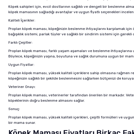
Köpek sahipleri için, evcil dostlarının sağlıklı ve dengeli bir beslenme al
köpek mamasının sağladığı avantajlar ve uygun fiyatlı seçenekleri incelen
Kaliteli İçerikler:
Proplan köpek maması, köpeğinizin beslenme ihtiyaçlarını karşılamak için özenl
bağışıklık sistemi, parlak tüyler ve sağlıklı bir sindirim sistemi için gerekli
Farklı Çeşitler:
Proplan köpek maması,
farklı yaşam aşamaları ve beslenme ihtiyaçlarına uy
Böylece, köpeğinizin yaşına, boyutuna ve sağlık durumuna uygun bir mamas
Uygun Fiyatlar:
Proplan köpek maması, yüksek kaliteli içeriklere sahip olmasına rağmen rek
köpeğinizin sağlıklı bir şekilde beslenmesini sağlarken bütçenizi de koruyabi
Veteriner Onayı:
Proplan köpek maması, veterinerler tarafından önerilen bir markadır. Veterine
köpeklerinin doğru beslenme almasını sağlar.
Sonuç:
Proplan köpek maması, yüksek kaliteli içerikleri, çeşitli formülleri ve uygun
bir mama sunar.
Köpek Maması Fiyatları Birkaç Fak