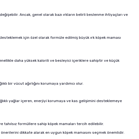
işebilir. Ancak, genel olarak bazı ırkların belirli beslenme ihtiyaçları ve
 desteklemek için özel olarak formüle edilmiş büyük ırk
köpek maması
llikle daha yüksek kalorili ve besleyici içeriklere sahiptir ve küçük
lıklı bir vücut ağırlığını korumaya yardımcı olur.
 sağlıklı yağlar içeren, enerjiyi korumaya ve kas gelişimini desteklemeye
 ve tahılsız formüllere sahip köpek mamaları tercih edilebilir.
zin önerilerini dikkate alarak en uygun köpek mamasını seçmek önemlidir.