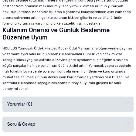
beş seviyesinde tutulması mineral dengesinin kontrollü şekilde sunulduğunu
gösterir Nem oranının maksimum yüzde yirmi iki olması ürünün yumuşak
dokusunun temel nedenidir Bu oran çiğnemeyi kolaylaştırırken aynı zamanda
aroma salınımını artırır İçerikte bulunan bitkisel gliserin ve sorbitol ürünün
formunu korumaya yardımcı olurken tazelik hissini destekler
Kullanım Önerisi ve Günlük Beslenme
Düzenine Uyum
NOBILUS Yumuşak Ördek Filetosu Köpek Ödül Maması ana öğün yerine geçmez
ve tamamlayıcı ödül ürünü olarak kullanılmalıdır Günlük verilecek miktar
köpeğin kilosu yaşı ve aktivite düzeyine göre ayarlanmalıdır Eğitim sırasında
küçük parçalar halinde sunulması ödül etkisini artırır Yumuşak yapısı sayesinde
hızlı tüketilir bu nedenle porsiyon kontrolü önemlidir Serin ve kuru ortamda
muhafaza edilmesi ürünün dokusunun korunmasına yardımcı olur Düzenli ve
kontrollü kullanımda köpeğin beslenme rutiniyle uyumlu güvenli bir ödül
deneyimi sunar.
Yorumlar (0)
Soru & Cevap
Alışverişinizden sonra ürüne yorum yapın, alışveriş puanı kazanın!
Sorularınız için
iletişim formunu
kullanınız.