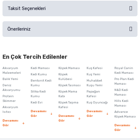
Taksit Seçenekleri
Ürün hakkında henüz soru sorulmamış.
Ürünü Satın Al ve Yorumla
Önerileriniz
Soru Sor
Bu ürünün fiyat bilgisi, resim, ürün açıklamalarında ve diğer konularda
yetersiz gördüğünüz noktaları öneri formunu kullanarak tarafımıza
En Çok Tercih Edilenler
iletebilirsiniz.
Görüş ve önerileriniz için teşekkür ederiz.
Akvaryum
Kedi Maması
Köpek Maması
Kuş Kafesi
Royal Canin
Malzemeleri
Kedi Maması
Kedi Kumu
Köpek
Kuş Yemi
Ürün resmi kalitesiz, bozuk veya görüntülenemiyor.
Balık Yemi
Kulübesi
Pro Plan Kedi
Bentonit Kedi
Muhabbet
Maması
Deniz
Kumu
Köpek Tasması
Kuşu Yemi
Ürün açıklamasında eksik bilgiler bulunuyor.
Akvaryumu
N&D Kedi
Silika Kedi
Köpek Mama
Papağan
Maması
Protein
Ürün bilgilerinde hatalar bulunuyor.
Kumu
Kabı
Kafesi
Skimmer
Hills Kedi
Kedi Evi
Köpek Taşıma
Kuş Oyuncağı
Ürün fiyatı diğer sitelerden daha pahalı.
Maması
Akvaryum
Kafesi
Devamını
Devamını
Isıtıcı
Advance
Bu ürüne benzer farklı alternatifler olmalı.
Gör
Devamını
Gör
Köpek Maması
Devamını
Gör
Gör
Devamını
Gör