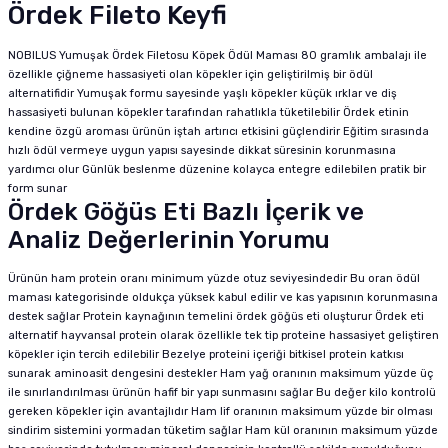
Ördek Fileto Keyfi
NOBILUS Yumuşak Ördek Filetosu Köpek Ödül Maması 80 gramlık ambalajı ile
özellikle çiğneme hassasiyeti olan köpekler için geliştirilmiş bir ödül
alternatifidir Yumuşak formu sayesinde yaşlı köpekler küçük ırklar ve diş
hassasiyeti bulunan köpekler tarafından rahatlıkla tüketilebilir Ördek etinin
kendine özgü aroması ürünün iştah artırıcı etkisini güçlendirir Eğitim sırasında
hızlı ödül vermeye uygun yapısı sayesinde dikkat süresinin korunmasına
yardımcı olur Günlük beslenme düzenine kolayca entegre edilebilen pratik bir
form sunar
Ördek Göğüs Eti Bazlı İçerik ve
Analiz Değerlerinin Yorumu
Ürünün ham protein oranı minimum yüzde otuz seviyesindedir Bu oran ödül
maması kategorisinde oldukça yüksek kabul edilir ve kas yapısının korunmasına
destek sağlar Protein kaynağının temelini ördek göğüs eti oluşturur Ördek eti
alternatif hayvansal protein olarak özellikle tek tip proteine hassasiyet geliştiren
köpekler için tercih edilebilir Bezelye proteini içeriği bitkisel protein katkısı
sunarak aminoasit dengesini destekler Ham yağ oranının maksimum yüzde üç
ile sınırlandırılması ürünün hafif bir yapı sunmasını sağlar Bu değer kilo kontrolü
gereken köpekler için avantajlıdır Ham lif oranının maksimum yüzde bir olması
sindirim sistemini yormadan tüketim sağlar Ham kül oranının maksimum yüzde