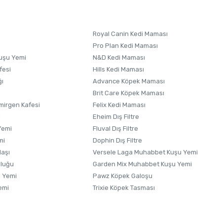
 formunu
kullanınız.
Royal Canin Kedi Maması
Pro Plan Kedi Maması
uşu Yemi
N&D Kedi Maması
fesi
Hills Kedi Maması
ğı
Advance Köpek Maması
Brit Care Köpek Maması
irgen Kafesi
Felix Kedi Maması
i
Eheim Dış Filtre
Yemi
Fluval Dış Filtre
mi
Dophin Dış Filtre
laşı
Versele Laga Muhabbet Kuşu Yemi
uluğu
Garden Mix Muhabbet Kuşu Yemi
 Yemi
Pawz Köpek Galoşu
emi
Trixie Köpek Tasması