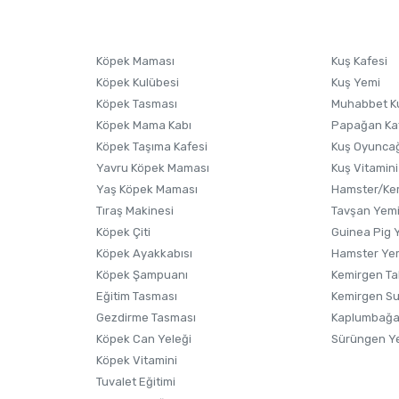
sonra ürüne yorum yapın, alışveriş puanı kazanın! Sorularınız için
Ürün hakkında henüz soru sorulmamış.
iletişim
Ürünü Satın Al ve Yorumla
Soru Sor
Köpek Maması
Kuş Kafesi
Köpek Kulübesi
Kuş Yemi
Köpek Tasması
Muhabbet K
Köpek Mama Kabı
Papağan Ka
Köpek Taşıma Kafesi
Kuş Oyunca
Yavru Köpek Maması
Kuş Vitamini
Yaş Köpek Maması
Hamster/Kem
Tıraş Makinesi
Tavşan Yem
Köpek Çiti
Guinea Pig 
Köpek Ayakkabısı
Hamster Ye
Gönder
Köpek Şampuanı
Kemirgen Ta
Eğitim Tasması
Kemirgen S
Gezdirme Tasması
Kaplumbağa
Köpek Can Yeleği
Sürüngen Y
Köpek Vitamini
Tuvalet Eğitimi