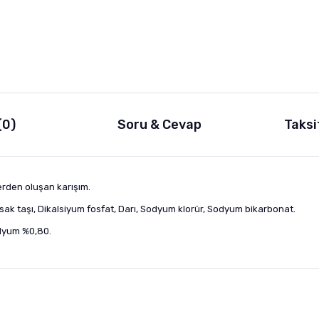
(0)
Soru & Cevap
Taksi
erden oluşan karışım.
 Kursak taşı, Dikalsiyum fosfat, Darı, Sodyum klorür, Sodyum bikarbonat.
odyum %0,80.
nularda yetersiz gördüğünüz noktaları öneri formunu kullanarak tarafımıza i