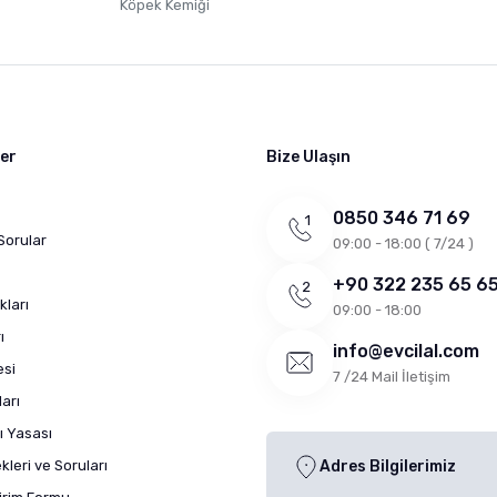
Köpek Kemiği
ler
Bize Ulaşın
0850 346 71 69
Sorular
09:00 - 18:00 ( 7/24 )
+90 322 235 65 6
kları
09:00 - 18:00
ı
info@evcilal.com
esi
7 /24 Mail İletişim
arı
ı Yasası
leri ve Soruları
Adres Bilgilerimiz