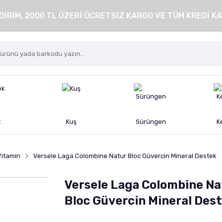
DİRİM, 2000 TL ÜZERİ ÜCRETSİZ KARGO VE TÜM KREDİ KA
k
Kuş
Sürüngen
K
Vitamin
Versele Laga Colombine Natur Bloc Güvercin Mineral Destek
Versele Laga Colombine Na
Bloc Güvercin Mineral Des