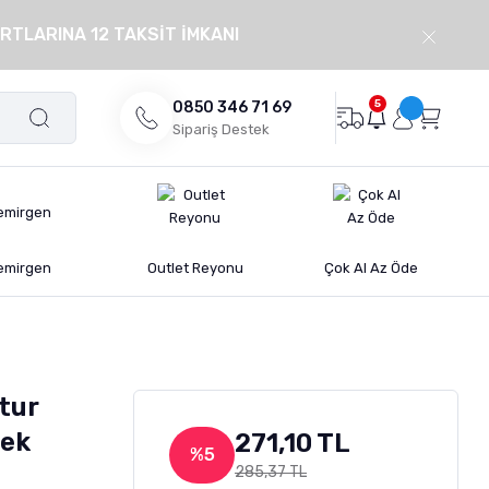
RTLARINA 12 TAKSİT İMKANI
5
0850 346 71 69
Sipariş Destek
emirgen
Outlet Reyonu
Çok Al Az Öde
tur
tek
271,10 TL
%5
285,37 TL