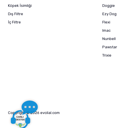
Köpek İsimliği
Doggie
Dış Filtre
Ezy Dog
İç Filtre
Flexi
Imac
Nunbell
Pawstar
Trixie
Copyright © 2026 evcilal.com