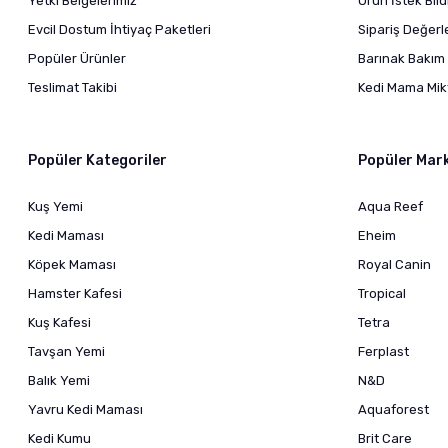
Yetki Belgelerimiz
Ürün İstek Bil
Evcil Dostum İhtiyaç Paketleri
Sipariş Değer
Popüler Ürünler
Barınak Bakım 
Teslimat Takibi
Kedi Mama Mikt
Popüler Kategoriler
Popüler Mar
Kuş Yemi
Aqua Reef
Kedi Maması
Eheim
Köpek Maması
Royal Canin
Hamster Kafesi
Tropical
Kuş Kafesi
Tetra
Tavşan Yemi
Ferplast
Balık Yemi
N&D
Yavru Kedi Maması
Aquaforest
Kedi Kumu
Brit Care