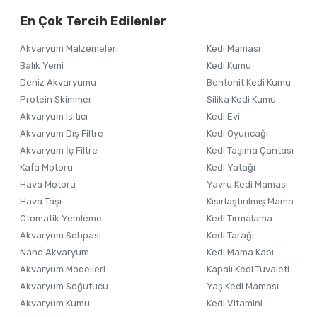
Alışverişinizden 
En Çok Tercih Edilenler
Ürün resmi kalitesiz, bozuk veya görüntülenemiyor.
Akvaryum Malzemeleri
Kedi Maması
Ürün açıklamasında eksik bilgiler bulunuyor.
Balık Yemi
Kedi Kumu
Ürün bilgilerinde hatalar bulunuyor.
Deniz Akvaryumu
Bentonit Kedi Kumu
Ürün fiyatı diğer sitelerden daha pahalı.
Protein Skimmer
Silika Kedi Kumu
Akvaryum Isıtıcı
Kedi Evi
Bu ürüne benzer farklı alternatifler olmalı.
Akvaryum Dış Filtre
Kedi Oyuncağı
Akvaryum İç Filtre
Kedi Taşıma Çantası
Kafa Motoru
Kedi Yatağı
Hava Motoru
Yavru Kedi Maması
Hava Taşı
Kısırlaştırılmış Mama
Otomatik Yemleme
Kedi Tırmalama
Akvaryum Sehpası
Kedi Tarağı
Nano Akvaryum
Kedi Mama Kabı
Akvaryum Modelleri
Kapalı Kedi Tuvaleti
Akvaryum Soğutucu
Yaş Kedi Maması
Akvaryum Kumu
Kedi Vitamini