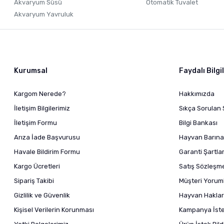
Akvaryum Süsü
Otomatik Tuvalet
Akvaryum Yavruluk
Kurumsal
Faydalı Bilgi
Kargom Nerede?
Hakkımızda
İletişim Bilgilerimiz
Sıkça Sorulan 
İletişim Formu
Bilgi Bankası
Arıza İade Başvurusu
Hayvan Barına
Havale Bildirim Formu
Garanti Şartlar
Kargo Ücretleri
Satış Sözleşm
Sipariş Takibi
Müşteri Yoruml
Gizlilik ve Güvenlik
Hayvan Haklar
Kişisel Verilerin Korunması
Kampanya İstek