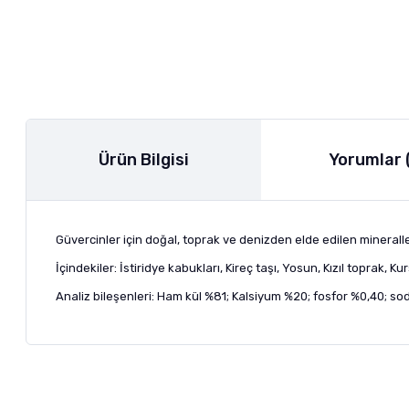
Ürün Bilgisi
Yorumlar 
Güvercinler için doğal, toprak ve denizden elde edilen minerall
İçindekiler: İstiridye kabukları, Kireç taşı, Yosun, Kızıl toprak,
Analiz bileşenleri: Ham kül %81; Kalsiyum %20; fosfor %0,40; s
Bu ürünün fiyat bilgisi, resim, ürün açıklamalarında ve diğer ko
Görüş ve önerileriniz için teşekkür ederiz.