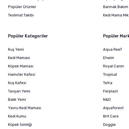
Popüler Ürünler
Barınak Bakım 
Teslimat Takibi
Kedi Mama Mikt
Popüler Kategoriler
Popüler Mar
Kuş Yemi
Aqua Reef
Kedi Maması
Eheim
Köpek Maması
Royal Canin
Hamster Kafesi
Tropical
Kuş Kafesi
Tetra
Tavşan Yemi
Ferplast
Balık Yemi
N&D
Yavru Kedi Maması
Aquaforest
Kedi Kumu
Brit Care
Köpek İsimliği
Doggie