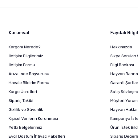
Kurumsal
Faydalı Bilgi
Kargom Nerede?
Hakkımızda
İletişim Bilgilerimiz
Sıkça Sorulan 
İletişim Formu
Bilgi Bankası
Arıza İade Başvurusu
Hayvan Barına
Havale Bildirim Formu
Garanti Şartlar
Kargo Ücretleri
Satış Sözleşm
Sipariş Takibi
Müşteri Yoruml
Gizlilik ve Güvenlik
Hayvan Haklar
Kişisel Verilerin Korunması
Kampanya İstek
Yetki Belgelerimiz
Ürün İstek Bil
Evcil Dostum İhtiyaç Paketleri
Sipariş Değer