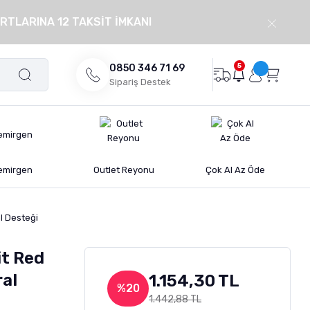
RTLARINA 12 TAKSİT İMKANI
5
0850 346 71 69
Sipariş Destek
emirgen
Outlet Reyonu
Çok Al Az Öde
l Desteği
it Red
ral
1.154,30 TL
%20
1.442,88 TL