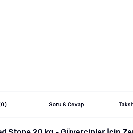
(0)
Soru & Cevap
Taksi
d Stone 20 kg - Güvercinler İçin Ze