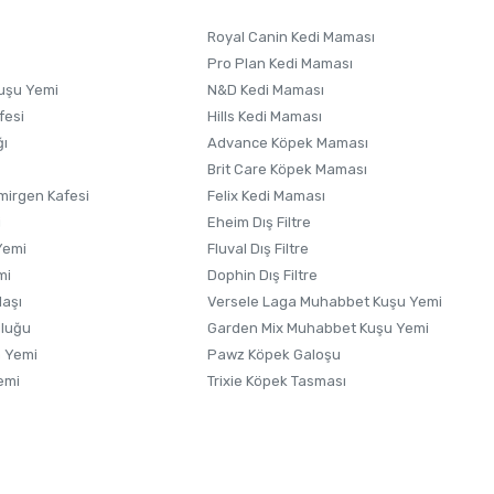
Royal Canin Kedi Maması
Pro Plan Kedi Maması
uşu Yemi
N&D Kedi Maması
fesi
Hills Kedi Maması
ğı
Advance Köpek Maması
Brit Care Köpek Maması
irgen Kafesi
Felix Kedi Maması
i
Eheim Dış Filtre
Yemi
Fluval Dış Filtre
mi
Dophin Dış Filtre
laşı
Versele Laga Muhabbet Kuşu Yemi
uluğu
Garden Mix Muhabbet Kuşu Yemi
 Yemi
Pawz Köpek Galoşu
emi
Trixie Köpek Tasması