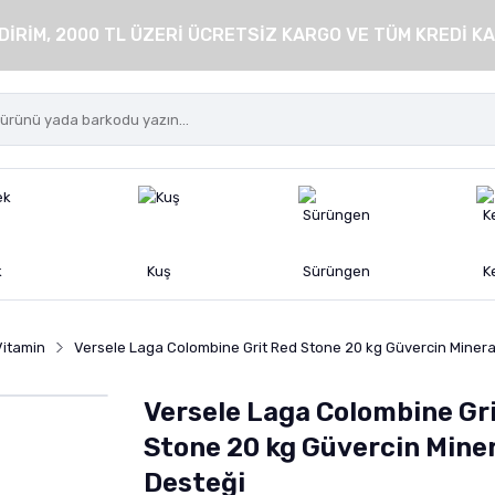
DİRİM, 2000 TL ÜZERİ ÜCRETSİZ KARGO VE TÜM KREDİ KA
k
Kuş
Sürüngen
K
Vitamin
Versele Laga Colombine Grit Red Stone 20 kg Güvercin Minera
Versele Laga Colombine Gr
Stone 20 kg Güvercin Mine
Desteği