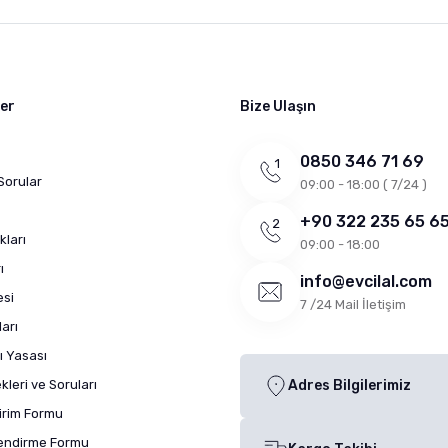
ler
Bize Ulaşın
0850 346 71 69
Sorular
09:00 - 18:00 ( 7/24 )
+90 322 235 65 6
kları
09:00 - 18:00
ı
info@evcilal.com
esi
7 /24 Mail İletişim
arı
ı Yasası
leri ve Soruları
Adres Bilgilerimiz
dirim Formu
lendirme Formu