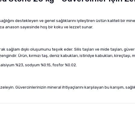
ğını destekleyen ve genel sağlıklarını iyileştiren üstün kaliteli bir mineral 
rıca anason sayesinde hoş bir koku ve lezzet sunar.
ak sağlam dışkı oluşumunu teşvik eder. Silis taşları ve mide taşları, güverc
gindir. Ürün, kırmızı taş, deniz kabukları, istiridye kabukları, kireçtaşı,
kalsiyum %23, sodyum %0.15, fosfor %0.02.
yin. Güvercinlerinizin mineral ihtiyaçlarını karşılayan bu karışım, sağlıklı
nularda yetersiz gördüğünüz noktaları öneri formunu kullanarak tarafımıza i
sonra ürüne yorum yapın, alışveriş puanı kazanın! Sorularınız için
Ürün hakkında henüz soru sorulmamış.
iletişim