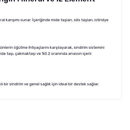
karışımı sunar. İçeriğinde mide taşları, silis taşları, istiridye
inlerin öğütme ihtiyaçlarını karşılayarak, sindirim sistemini
 mide taşı, çakmaktaşı ve %0.2 oranında anason içerir.
 bir sindirim ve genel sağlık için ideal bir destek sağlar.
letebilirsiniz.
 formunu
kullanınız.