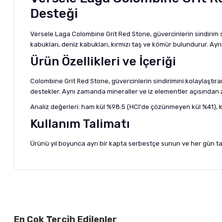
Desteği
Versele Laga Colombine Grit Red Stone, güvercinlerin sindirim sağlı
kabukları, deniz kabukları, kırmızı taş ve kömür bulundurur. Ay
Ürün Özellikleri ve İçeriği
Colombine Grit Red Stone, güvercinlerin sindirimini kolaylaştırar
destekler. Aynı zamanda mineraller ve iz elementler açısından zen
Analiz değerleri: ham kül %98.5 (HCl'de çözünmeyen kül %41), 
Kullanım Talimatı
Ürünü yıl boyunca ayrı bir kapta serbestçe sunun ve her gün tazele
Bu ürünün fiyat bilgisi, resim, ürün açıklamalarında ve diğer ko
Görüş ve önerileriniz için teşekkür ederiz.
Alışverişinizden 
En Çok Tercih Edilenler