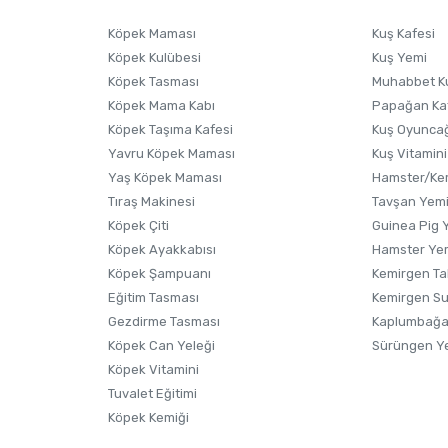
Ürünü Satın Al ve Yorumla
Soru Sor
Köpek Maması
Kuş Kafesi
Köpek Kulübesi
Kuş Yemi
Köpek Tasması
Muhabbet K
Köpek Mama Kabı
Papağan Ka
Köpek Taşıma Kafesi
Kuş Oyunca
Yavru Köpek Maması
Kuş Vitamini
Yaş Köpek Maması
Hamster/Kem
Tıraş Makinesi
Tavşan Yem
Köpek Çiti
Guinea Pig 
Köpek Ayakkabısı
Hamster Ye
Gönder
Köpek Şampuanı
Kemirgen Ta
Eğitim Tasması
Kemirgen S
Gezdirme Tasması
Kaplumbağa
Köpek Can Yeleği
Sürüngen Y
Köpek Vitamini
Tuvalet Eğitimi
Köpek Kemiği