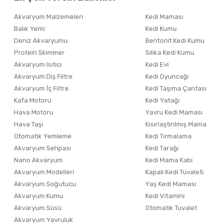
Ürün resmi kalitesiz, bozuk veya görüntülenemiyor.
Akvaryum Malzemeleri
Kedi Maması
Ürün açıklamasında eksik bilgiler bulunuyor.
Balık Yemi
Kedi Kumu
Ürün bilgilerinde hatalar bulunuyor.
Deniz Akvaryumu
Bentonit Kedi Kumu
Ürün fiyatı diğer sitelerden daha pahalı.
Protein Skimmer
Silika Kedi Kumu
Akvaryum Isıtıcı
Kedi Evi
Bu ürüne benzer farklı alternatifler olmalı.
Akvaryum Dış Filtre
Kedi Oyuncağı
Akvaryum İç Filtre
Kedi Taşıma Çantası
Kafa Motoru
Kedi Yatağı
Hava Motoru
Yavru Kedi Maması
Hava Taşı
Kısırlaştırılmış Mama
Otomatik Yemleme
Kedi Tırmalama
Akvaryum Sehpası
Kedi Tarağı
Nano Akvaryum
Kedi Mama Kabı
Akvaryum Modelleri
Kapalı Kedi Tuvaleti
Akvaryum Soğutucu
Yaş Kedi Maması
Akvaryum Kumu
Kedi Vitamini
Akvaryum Süsü
Otomatik Tuvalet
Akvaryum Yavruluk