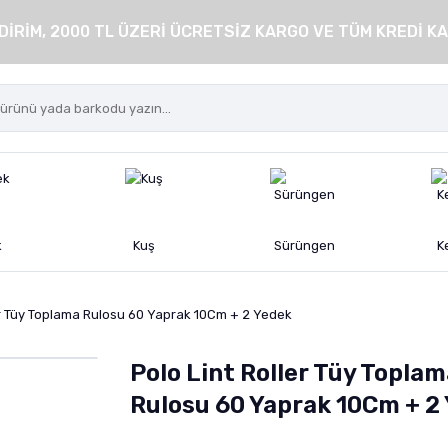
DİRİM, 2000 TL ÜZERİ ÜCRETSİZ KARGO VE TÜM KREDİ KA
k
Kuş
Sürüngen
K
er Tüy Toplama Rulosu 60 Yaprak 10Cm + 2 Yedek
Polo Lint Roller Tüy Topla
Rulosu 60 Yaprak 10Cm + 2