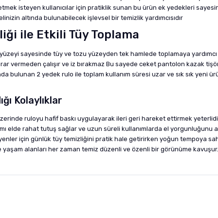
etmek isteyen kullanıcılar için pratiklik sunan bu ürün ek yedekleri sayesi
linizin altında bulunabilecek işlevsel bir temizlik yardımcısıdır
iği ile Etkili Tüy Toplama
n yüzeyi sayesinde tüy ve tozu yüzeyden tek hamlede toplamaya yardımcı o
 vermeden çalışır ve iz bırakmaz Bu sayede ceket pantolon kazak tişört elb
nında bulunan 2 yedek rulo ile toplam kullanım süresi uzar ve sık sık yeni 
ğı Kolaylıklar
erinde ruloyu hafif baskı uygulayarak ileri geri hareket ettirmek yeterlid
mı elde rahat tutuş sağlar ve uzun süreli kullanımlarda el yorgunluğunu 
enler için günlük tüy temizliğini pratik hale getirirken yoğun tempoya sahi
e yaşam alanları her zaman temiz düzenli ve özenli bir görünüme kavuşur
nularda yetersiz gördüğünüz noktaları öneri formunu kullanarak tarafımıza i
sonra ürüne yorum yapın, alışveriş puanı kazanın! Sorularınız için
Ürün hakkında henüz soru sorulmamış.
iletişim