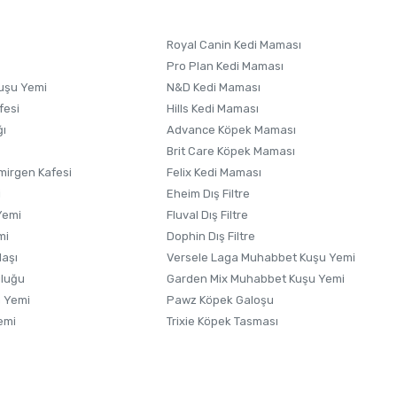
Royal Canin Kedi Maması
Pro Plan Kedi Maması
uşu Yemi
N&D Kedi Maması
fesi
Hills Kedi Maması
ğı
Advance Köpek Maması
Brit Care Köpek Maması
irgen Kafesi
Felix Kedi Maması
i
Eheim Dış Filtre
Yemi
Fluval Dış Filtre
mi
Dophin Dış Filtre
laşı
Versele Laga Muhabbet Kuşu Yemi
uluğu
Garden Mix Muhabbet Kuşu Yemi
 Yemi
Pawz Köpek Galoşu
emi
Trixie Köpek Tasması