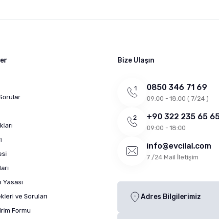
ler
Bize Ulaşın
0850 346 71 69
Sorular
09:00 - 18:00 ( 7/24 )
+90 322 235 65 6
kları
09:00 - 18:00
ı
info@evcilal.com
esi
7 /24 Mail İletişim
arı
ı Yasası
leri ve Soruları
Adres Bilgilerimiz
dirim Formu