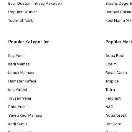
Evcil Dostum İhtiyaç Paketleri
Sipariş Değer
Popüler Ürünler
Barınak Bakım 
Teslimat Takibi
Kedi Mama Mikt
Popüler Kategoriler
Popüler Mar
Kuş Yemi
Aqua Reef
Kedi Maması
Eheim
Köpek Maması
Royal Canin
Hamster Kafesi
Tropical
Kuş Kafesi
Tetra
Tavşan Yemi
Ferplast
Balık Yemi
N&D
Yavru Kedi Maması
Aquaforest
Kedi Kumu
Brit Care