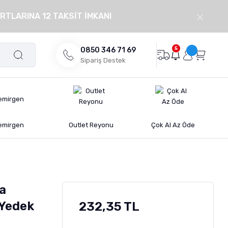
RTLARINA 12 TAKSİT İMKANI
5
0850 346 71 69
Sipariş Destek
emirgen
Outlet Reyonu
Çok Al Az Öde
ma
 Yedek
232,35 TL