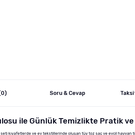
(0)
Soru & Cevap
Taksi
losu ile Günlük Temizlikte Pratik v
ti kıyafetlerde ve ev tekstillerinde oluşan tüy toz saç ve evcil hayvan tü