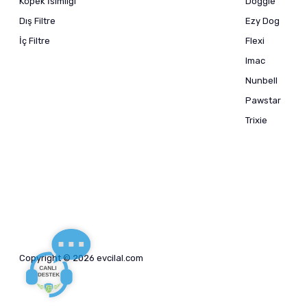
Köpek İsimliği
Doggie
Dış Filtre
Ezy Dog
İç Filtre
Flexi
Imac
Nunbell
Pawstar
Trixie
Copyright © 2026 evcilal.com