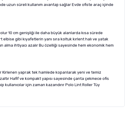
nde uzun süreli kullanım avantajı sağlar Evde ofiste araç içinde
lur 10 cm genişliği ile daha büyük alanlarda kısa sürede
ise gibi kıyafetlerin yanı sıra koltuk kırlent halı ve yatak
ürün alma ihtiyacı azalır Bu özelliği sayesinde hem ekonomik hem
ir Kirlenen yaprak tek hamlede koparılarak yeni ve temiz
azaltır Hafif ve kompakt yapısı sayesinde çanta çekmece ofis
p kullanıcılar için zaman kazandırır Polo Lint Roller Tüy
.
letebilirsiniz.
 formunu
kullanınız.