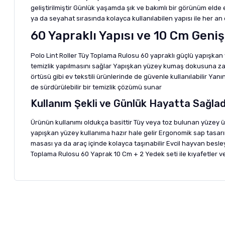
geliştirilmiştir Günlük yaşamda şık ve bakımlı bir görünüm elde 
ya da seyahat sırasında kolayca kullanılabilen yapısı ile her an e
60 Yapraklı Yapısı ve 10 Cm Genişl
Polo Lint Roller Tüy Toplama Rulosu 60 yapraklı güçlü yapışka
temizlik yapılmasını sağlar Yapışkan yüzey kumaş dokusuna zarar
örtüsü gibi ev tekstili ürünlerinde de güvenle kullanılabilir Ya
de sürdürülebilir bir temizlik çözümü sunar
Kullanım Şekli ve Günlük Hayatta Sağladı
Ürünün kullanımı oldukça basittir Tüy veya toz bulunan yüzey üz
yapışkan yüzey kullanıma hazır hale gelir Ergonomik sap tasarı
masası ya da araç içinde kolayca taşınabilir Evcil hayvan besley
Toplama Rulosu 60 Yaprak 10 Cm + 2 Yedek seti ile kıyafetler v
Bu ürünün fiyat bilgisi, resim, ürün açıklamalarında ve diğer ko
Görüş ve önerileriniz için teşekkür ederiz.
Alışverişinizden 