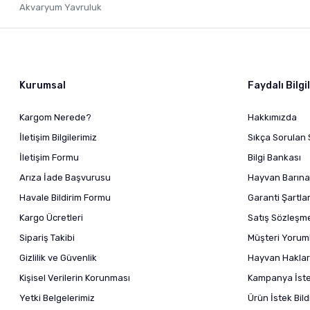
Akvaryum Yavruluk
Kurumsal
Faydalı Bilgi
Kargom Nerede?
Hakkımızda
İletişim Bilgilerimiz
Sıkça Sorulan 
İletişim Formu
Bilgi Bankası
Arıza İade Başvurusu
Hayvan Barına
Havale Bildirim Formu
Garanti Şartlar
Kargo Ücretleri
Satış Sözleşm
Sipariş Takibi
Müşteri Yoruml
Gizlilik ve Güvenlik
Hayvan Haklar
Kişisel Verilerin Korunması
Kampanya İstek
Yetki Belgelerimiz
Ürün İstek Bil