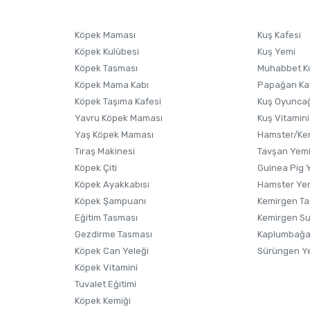
Ürünü Satın Al ve Yorumla
Soru Sor
Köpek Maması
Kuş Kafesi
Köpek Kulübesi
Kuş Yemi
Köpek Tasması
Muhabbet K
Köpek Mama Kabı
Papağan Ka
Köpek Taşıma Kafesi
Kuş Oyunca
Yavru Köpek Maması
Kuş Vitamini
Yaş Köpek Maması
Hamster/Kem
Tıraş Makinesi
Tavşan Yem
Köpek Çiti
Guinea Pig 
Köpek Ayakkabısı
Hamster Ye
Gönder
Köpek Şampuanı
Kemirgen Ta
Eğitim Tasması
Kemirgen S
Gezdirme Tasması
Kaplumbağa
Köpek Can Yeleği
Sürüngen Y
Köpek Vitamini
Tuvalet Eğitimi
Köpek Kemiği