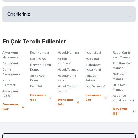
Ürünü Satın Al ve Yorumla
Önerileriniz
Soru Sor
Bu ürünün fiyat bilgisi, resim, ürün açıklamalarında ve diğer konularda
yetersiz gördüğünüz noktaları öneri formunu kullanarak tarafımıza
En Çok Tercih Edilenler
iletebilirsiniz.
Görüş ve önerileriniz için teşekkür ederiz.
Akvaryum
Kedi Maması
Köpek Maması
Kuş Kafesi
Royal Canin
Malzemeleri
Kedi Maması
Kedi Kumu
Köpek
Kuş Yemi
Ürün resmi kalitesiz, bozuk veya görüntülenemiyor.
Balık Yemi
Kulübesi
Pro Plan Kedi
Bentonit Kedi
Muhabbet
Maması
Deniz
Kumu
Köpek Tasması
Kuşu Yemi
Ürün açıklamasında eksik bilgiler bulunuyor.
Akvaryumu
N&D Kedi
Silika Kedi
Köpek Mama
Papağan
Maması
Protein
Ürün bilgilerinde hatalar bulunuyor.
Kumu
Kabı
Kafesi
Skimmer
Hills Kedi
Kedi Evi
Köpek Taşıma
Kuş Oyuncağı
Ürün fiyatı diğer sitelerden daha pahalı.
Maması
Akvaryum
Kafesi
Devamını
Devamını
Isıtıcı
Advance
Bu ürüne benzer farklı alternatifler olmalı.
Gör
Devamını
Gör
Köpek Maması
Devamını
Gör
Gör
Devamını
Gör