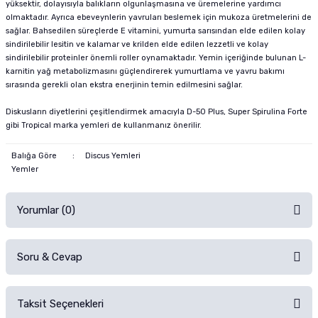
yüksektir, dolayısıyla balıkların olgunlaşmasına ve üremelerine yardımcı
olmaktadır. Ayrıca ebeveynlerin yavruları beslemek için mukoza üretmelerini de
sağlar. Bahsedilen süreçlerde E vitamini, yumurta sarısından elde edilen kolay
sindirilebilir lesitin ve kalamar ve krilden elde edilen lezzetli ve kolay
sindirilebilir proteinler önemli roller oynamaktadır. Yemin içeriğinde bulunan L-
karnitin yağ metabolizmasını güçlendirerek yumurtlama ve yavru bakımı
sırasında gerekli olan ekstra enerjinin temin edilmesini sağlar.
Diskusların diyetlerini çeşitlendirmek amacıyla D-50 Plus, Super Spirulina Forte
gibi Tropical marka yemleri de kullanmanız önerilir.
Balığa Göre
:
Discus Yemleri
Yemler
Yorumlar (0)
Soru & Cevap
Alışverişinizden sonra ürüne yorum yapın, alışveriş puanı kazanın!
Sorularınız için
iletişim formunu
kullanınız.
Taksit Seçenekleri
Ürün hakkında henüz soru sorulmamış.