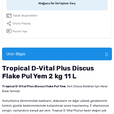
Mağaza İle İletişime Geç
tucu
Sepeti
 Fırçası
Sump Filtre Malzemesi
Pro Plan Kedi Maması
Taksit Seçenekleri
Pond Ürünleri
 Güvenlik Ürünleri
Akvaryum Ozon ve UV Ürünleri
Purina Kedi Maması
Ürünü Paylaş
manları
akım Ürünleri
Royal Canin Kedi Maması
Yorum Yap
lik ve Bakım Ürünleri
Ürün Bilgisi
uluk
Tropical D-Vital Plus Discus
 - Akvaryum Kumu
Flake Pul Yem 2 kg 11 L
 Parçaları
Tropical D-Vital Plus Discus Flake Pul Yem
, tüm Discus Balıkları İçin İdeal
e Malzemesi
Balık Yemidir
Yumurtlama dönemindeki balıkların, diskusların ve diğer yüksek gereksinimli
türlerin günlük beslenmelerinde kullanılmak üzere hazırlanmış, E vitaminince
zengin, canlandırıcı karışık pul yem. Tropical D-Vital Plus'un besin değeri çok