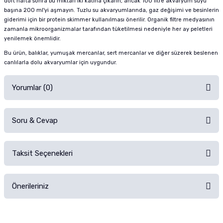
dört hafta sonra bu miktarı iki katına çıkarın, ancak 100 litre akvaryum suyu
başına 200 ml'yi aşmayın. Tuzlu su akvaryumlarında, gaz değişimi ve besinlerin
giderimi için bir protein skimmer kullanılması önerilir. Organik filtre medyasının
zamanla mikroorganizmalar tarafından tüketilmesi nedeniyle her ay peletleri
yenilemek önemlidir.
Bu ürün, balıklar, yumuşak mercanlar, sert mercanlar ve diğer süzerek beslenen
canlılarla dolu akvaryumlar için uygundur.
Yorumlar (0)
Soru & Cevap
Alışverişinizden sonra ürüne yorum yapın, alışveriş puanı kazanın!
Sorularınız için
iletişim formunu
kullanınız.
Taksit Seçenekleri
Ürün hakkında henüz soru sorulmamış.
Ürünü Satın Al ve Yorumla
Önerileriniz
Soru Sor
Bu ürünün fiyat bilgisi, resim, ürün açıklamalarında ve diğer konularda
yetersiz gördüğünüz noktaları öneri formunu kullanarak tarafımıza