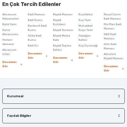
En Çok Tercih Edilenler
iletebilirsiniz.
Görüş ve önerileriniz için teşekkür ederiz.
Akvaryum
Kedi Maması
Köpek Maması
Kuş Kafesi
Royal Canin
Malzemeleri
Kedi Maması
Kedi Kumu
Köpek
Kuş Yemi
Ürün resmi kalitesiz, bozuk veya görüntülenemiyor.
Balık Yemi
Kulübesi
Pro Plan Kedi
Bentonit Kedi
Muhabbet
Maması
Deniz
Kumu
Köpek Tasması
Kuşu Yemi
Ürün açıklamasında eksik bilgiler bulunuyor.
Akvaryumu
N&D Kedi
Silika Kedi
Köpek Mama
Papağan
Maması
Protein
Ürün bilgilerinde hatalar bulunuyor.
Kumu
Kabı
Kafesi
Skimmer
Hills Kedi
Kedi Evi
Köpek Taşıma
Kuş Oyuncağı
Ürün fiyatı diğer sitelerden daha pahalı.
Maması
Akvaryum
Kafesi
Devamını
Devamını
Isıtıcı
Advance
Bu ürüne benzer farklı alternatifler olmalı.
Gör
Devamını
Gör
Köpek Maması
Devamını
Gör
Gör
Devamını
Gör
Gönder
Kurumsal
Faydalı Bilgiler