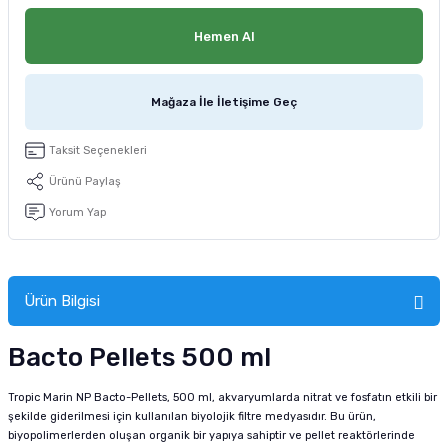
tucu
Sepeti
 Fırçası
Sump Filtre Malzemesi
Pro Plan Kedi Maması
Hemen Al
Pond Ürünleri
 Güvenlik Ürünleri
Akvaryum Ozon ve UV Ürünleri
Purina Kedi Maması
Mağaza İle İletişime Geç
manları
akım Ürünleri
Royal Canin Kedi Maması
Taksit Seçenekleri
lik ve Bakım Ürünleri
Ürünü Paylaş
uluk
Yorum Yap
 - Akvaryum Kumu
Ürün Bilgisi
 Parçaları
Bacto Pellets 500 ml
e Malzemesi
Tropic Marin NP Bacto-Pellets, 500 ml, akvaryumlarda nitrat ve fosfatın etkili bir
şekilde giderilmesi için kullanılan biyolojik filtre medyasıdır. Bu ürün,
biyopolimerlerden oluşan organik bir yapıya sahiptir ve pellet reaktörlerinde