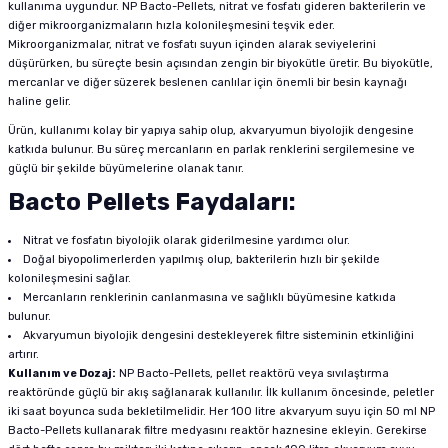
kullanıma uygundur. NP Bacto-Pellets, nitrat ve fosfatı gideren bakterilerin ve
diğer mikroorganizmaların hızla kolonileşmesini teşvik eder.
Mikroorganizmalar, nitrat ve fosfatı suyun içinden alarak seviyelerini
düşürürken, bu süreçte besin açısından zengin bir biyokütle üretir. Bu biyokütle,
mercanlar ve diğer süzerek beslenen canlılar için önemli bir besin kaynağı
haline gelir.
Ürün, kullanımı kolay bir yapıya sahip olup, akvaryumun biyolojik dengesine
katkıda bulunur. Bu süreç mercanların en parlak renklerini sergilemesine ve
güçlü bir şekilde büyümelerine olanak tanır.
Bacto Pellets Faydaları:
Nitrat ve fosfatın biyolojik olarak giderilmesine yardımcı olur.
Doğal biyopolimerlerden yapılmış olup, bakterilerin hızlı bir şekilde
kolonileşmesini sağlar.
Mercanların renklerinin canlanmasına ve sağlıklı büyümesine katkıda
bulunur.
Akvaryumun biyolojik dengesini destekleyerek filtre sisteminin etkinliğini
artırır.
Kullanım ve Dozaj:
NP Bacto-Pellets, pellet reaktörü veya sıvılaştırma
reaktöründe güçlü bir akış sağlanarak kullanılır. İlk kullanım öncesinde, peletler
iki saat boyunca suda bekletilmelidir. Her 100 litre akvaryum suyu için 50 ml NP
Bacto-Pellets kullanarak filtre medyasını reaktör haznesine ekleyin. Gerekirse