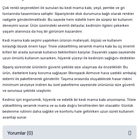
Çok renkli seçenekleri ile sunulan bu kedi mama kabı, yeşil, pembe ve gri
tonlarında tasarımlara sahiptir. Siparişlerde stok durumuna bağlı olarak renkler
rastgele gönderilmektedir. Bu sayede hem estetik hem de sürpriz bir kullanım
deneyimi sunar. Ürün üzerindeki sevimli detaylar, kedinizin ilgisini çekerken
yaşam alanınıza da hoş bir görünüm kazandırır.
Kedi mama kabı seçimi yapılırken ürünün materyali, ölçüsü ve kullanım
kolaylığı büyük önem taşır. Trixie yükseltilmiş seramik mama kabı bu üç önemli
kriteri bir arada sunarak kullanıcı beklentisini karşılar. Dayanıklı yapısı sayesinde
uzun ömürlü kullanım sunarken, hijyenik yüzeyi ile kedinizin sağlığını destekler.
Sipariş sürecinde ürünlerin güvenli şekilde size ulaşması da önceliklidir. Bu
ürün, darbelere karşı koruma sağlayan Storopack Airmove hava yastıklı ambalaj
sistemi ile paketlenerek gönderilir. Taşıma sırasında oluşabilecek hasar riskini
minimum seviyeye indiren bu özel paketleme sayesinde ürününüz size güvenli
ve sorunsuz şekilde ulaştırılır.
Kediniz için ergonomik, hijyenik ve estetik bir kedi mama kabı arıyorsanız, Trixie
yükseltilmiş seramik mama ve su kabı doğru tercihlerden biri olacaktır. Günlük
beslenme rutinini daha sağlıklı ve konforlu hale getirirken uzun süreli kullanım
avantajı sunar.
Yorumlar (0)