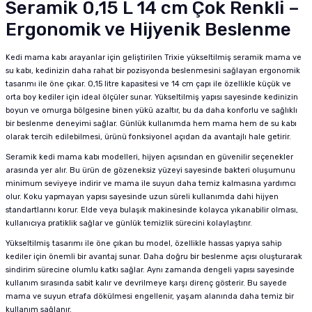
Seramik 0,15 L 14 cm Çok Renkli –
Ergonomik ve Hijyenik Beslenme
Kedi mama kabı arayanlar için geliştirilen Trixie yükseltilmiş seramik mama ve
su kabı, kedinizin daha rahat bir pozisyonda beslenmesini sağlayan ergonomik
tasarımı ile öne çıkar. 0,15 litre kapasitesi ve 14 cm çapı ile özellikle küçük ve
orta boy kediler için ideal ölçüler sunar. Yükseltilmiş yapısı sayesinde kedinizin
boyun ve omurga bölgesine binen yükü azaltır, bu da daha konforlu ve sağlıklı
bir beslenme deneyimi sağlar. Günlük kullanımda hem mama hem de su kabı
olarak tercih edilebilmesi, ürünü fonksiyonel açıdan da avantajlı hale getirir.
Seramik kedi mama kabı modelleri, hijyen açısından en güvenilir seçenekler
arasında yer alır. Bu ürün de gözeneksiz yüzeyi sayesinde bakteri oluşumunu
minimum seviyeye indirir ve mama ile suyun daha temiz kalmasına yardımcı
olur. Koku yapmayan yapısı sayesinde uzun süreli kullanımda dahi hijyen
standartlarını korur. Elde veya bulaşık makinesinde kolayca yıkanabilir olması,
kullanıcıya pratiklik sağlar ve günlük temizlik sürecini kolaylaştırır.
Yükseltilmiş tasarımı ile öne çıkan bu model, özellikle hassas yapıya sahip
kediler için önemli bir avantaj sunar. Daha doğru bir beslenme açısı oluşturarak
sindirim sürecine olumlu katkı sağlar. Aynı zamanda dengeli yapısı sayesinde
kullanım sırasında sabit kalır ve devrilmeye karşı direnç gösterir. Bu sayede
mama ve suyun etrafa dökülmesi engellenir, yaşam alanında daha temiz bir
kullanım sağlanır.