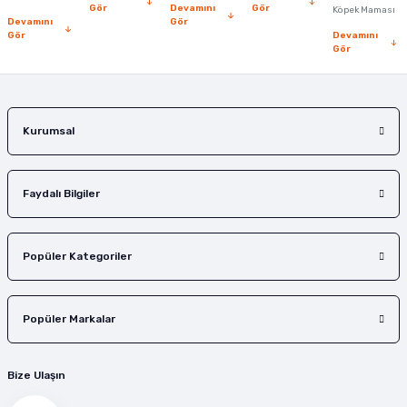
Bu ürüne benzer farklı alternatifler olmalı.
Gör
Devamını
Gör
Köpek Maması
Devamını
Gör
Gör
Devamını
Gör
Gönder
Kurumsal
Faydalı Bilgiler
Popüler Kategoriler
Popüler Markalar
Bize Ulaşın