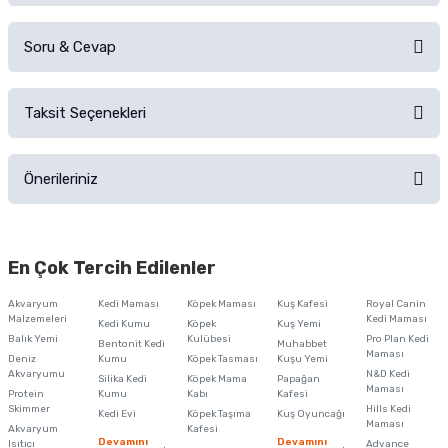
Soru & Cevap
Alışverişinizden sonra ürüne yorum yapın, alışveriş puanı kazanın!
Sorularınız için
iletişim formunu
kullanınız.
Taksit Seçenekleri
Ürün hakkında henüz soru sorulmamış.
Ürünü Satın Al ve Yorumla
Önerileriniz
Soru Sor
Bu ürünün fiyat bilgisi, resim, ürün açıklamalarında ve diğer konularda
yetersiz gördüğünüz noktaları öneri formunu kullanarak tarafımıza
En Çok Tercih Edilenler
iletebilirsiniz.
Görüş ve önerileriniz için teşekkür ederiz.
Akvaryum
Kedi Maması
Köpek Maması
Kuş Kafesi
Royal Canin
Malzemeleri
Kedi Maması
Kedi Kumu
Köpek
Kuş Yemi
Ürün resmi kalitesiz, bozuk veya görüntülenemiyor.
Balık Yemi
Kulübesi
Pro Plan Kedi
Bentonit Kedi
Muhabbet
Maması
Deniz
Kumu
Köpek Tasması
Kuşu Yemi
Ürün açıklamasında eksik bilgiler bulunuyor.
Akvaryumu
N&D Kedi
Silika Kedi
Köpek Mama
Papağan
Maması
Protein
Ürün bilgilerinde hatalar bulunuyor.
Kumu
Kabı
Kafesi
Skimmer
Hills Kedi
Kedi Evi
Köpek Taşıma
Kuş Oyuncağı
Ürün fiyatı diğer sitelerden daha pahalı.
Maması
Akvaryum
Kafesi
Devamını
Devamını
Isıtıcı
Advance