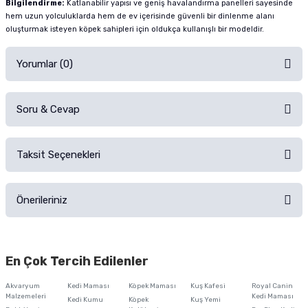
Bilgilendirme:
Katlanabilir yapısı ve geniş havalandırma panelleri sayesinde
hem uzun yolculuklarda hem de ev içerisinde güvenli bir dinlenme alanı
oluşturmak isteyen köpek sahipleri için oldukça kullanışlı bir modeldir.
Yorumlar (0)
Soru & Cevap
Alışverişinizden sonra ürüne yorum yapın, alışveriş puanı kazanın!
Sorularınız için
iletişim formunu
kullanınız.
Taksit Seçenekleri
Ürün hakkında henüz soru sorulmamış.
Ürünü Satın Al ve Yorumla
Önerileriniz
Soru Sor
Bu ürünün fiyat bilgisi, resim, ürün açıklamalarında ve diğer konularda
yetersiz gördüğünüz noktaları öneri formunu kullanarak tarafımıza
En Çok Tercih Edilenler
iletebilirsiniz.
Görüş ve önerileriniz için teşekkür ederiz.
Akvaryum
Kedi Maması
Köpek Maması
Kuş Kafesi
Royal Canin
Malzemeleri
Kedi Maması
Kedi Kumu
Köpek
Kuş Yemi