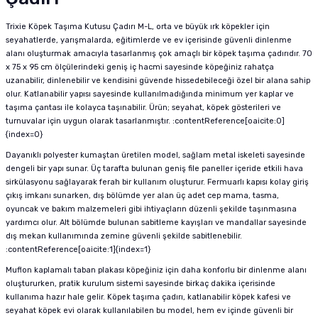
Trixie Köpek Taşıma Kutusu Çadırı M-L, orta ve büyük ırk köpekler için
seyahatlerde, yarışmalarda, eğitimlerde ve ev içerisinde güvenli dinlenme
alanı oluşturmak amacıyla tasarlanmış çok amaçlı bir köpek taşıma çadırıdır. 70
x 75 x 95 cm ölçülerindeki geniş iç hacmi sayesinde köpeğiniz rahatça
uzanabilir, dinlenebilir ve kendisini güvende hissedebileceği özel bir alana sahip
olur. Katlanabilir yapısı sayesinde kullanılmadığında minimum yer kaplar ve
taşıma çantası ile kolayca taşınabilir. Ürün; seyahat, köpek gösterileri ve
turnuvalar için uygun olarak tasarlanmıştır. :contentReference[oaicite:0]
{index=0}
Dayanıklı polyester kumaştan üretilen model, sağlam metal iskeleti sayesinde
dengeli bir yapı sunar. Üç tarafta bulunan geniş file paneller içeride etkili hava
sirkülasyonu sağlayarak ferah bir kullanım oluşturur. Fermuarlı kapısı kolay giriş
çıkış imkanı sunarken, dış bölümde yer alan üç adet cep mama, tasma,
oyuncak ve bakım malzemeleri gibi ihtiyaçların düzenli şekilde taşınmasına
yardımcı olur. Alt bölümde bulunan sabitleme kayışları ve mandallar sayesinde
dış mekan kullanımında zemine güvenli şekilde sabitlenebilir.
:contentReference[oaicite:1]{index=1}
Muflon kaplamalı taban plakası köpeğiniz için daha konforlu bir dinlenme alanı
oluştururken, pratik kurulum sistemi sayesinde birkaç dakika içerisinde
kullanıma hazır hale gelir. Köpek taşıma çadırı, katlanabilir köpek kafesi ve
seyahat köpek evi olarak kullanılabilen bu model, hem ev içinde güvenli bir