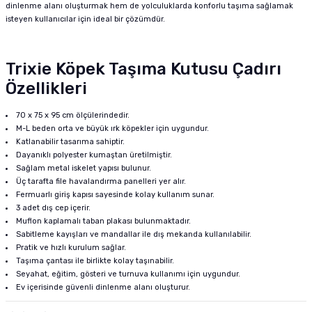
dinlenme alanı oluşturmak hem de yolculuklarda konforlu taşıma sağlamak
isteyen kullanıcılar için ideal bir çözümdür.
Trixie Köpek Taşıma Kutusu Çadırı
Özellikleri
70 x 75 x 95 cm ölçülerindedir.
M-L beden orta ve büyük ırk köpekler için uygundur.
Katlanabilir tasarıma sahiptir.
Dayanıklı polyester kumaştan üretilmiştir.
Sağlam metal iskelet yapısı bulunur.
Üç tarafta file havalandırma panelleri yer alır.
Fermuarlı giriş kapısı sayesinde kolay kullanım sunar.
3 adet dış cep içerir.
Muflon kaplamalı taban plakası bulunmaktadır.
Sabitleme kayışları ve mandallar ile dış mekanda kullanılabilir.
Pratik ve hızlı kurulum sağlar.
Taşıma çantası ile birlikte kolay taşınabilir.
Seyahat, eğitim, gösteri ve turnuva kullanımı için uygundur.
Ev içerisinde güvenli dinlenme alanı oluşturur.