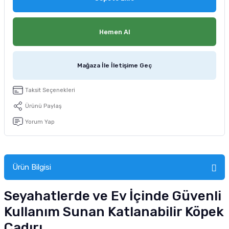
tucu
Sepeti
 Fırçası
Sump Filtre Malzemesi
Pro Plan Kedi Maması
Hemen Al
Pond Ürünleri
 Güvenlik Ürünleri
Akvaryum Ozon ve UV Ürünleri
Purina Kedi Maması
manları
akım Ürünleri
Royal Canin Kedi Maması
Mağaza İle İletişime Geç
lik ve Bakım Ürünleri
Taksit Seçenekleri
Ürünü Paylaş
uluk
Yorum Yap
 - Akvaryum Kumu
 Parçaları
Ürün Bilgisi
e Malzemesi
Seyahatlerde ve Ev İçinde Güvenli
Kullanım Sunan Katlanabilir Köpek
Çadırı