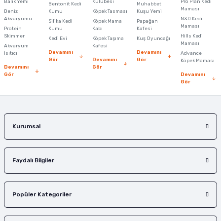
Ürün resmi kalitesiz, bozuk veya görüntülenemiyor.
Balık Yemi
Kulübesi
Pro Plan Kedi
Bentonit Kedi
Muhabbet
Maması
Deniz
Kumu
Köpek Tasması
Kuşu Yemi
Ürün açıklamasında eksik bilgiler bulunuyor.
Akvaryumu
N&D Kedi
Silika Kedi
Köpek Mama
Papağan
Maması
Protein
Ürün bilgilerinde hatalar bulunuyor.
Kumu
Kabı
Kafesi
Skimmer
Hills Kedi
Kedi Evi
Köpek Taşıma
Kuş Oyuncağı
Ürün fiyatı diğer sitelerden daha pahalı.
Maması
Akvaryum
Kafesi
Devamını
Devamını
Isıtıcı
Advance
Bu ürüne benzer farklı alternatifler olmalı.
Gör
Devamını
Gör
Köpek Maması
Devamını
Gör
Gör
Devamını
Gör
Gönder
Kurumsal
Faydalı Bilgiler
Popüler Kategoriler