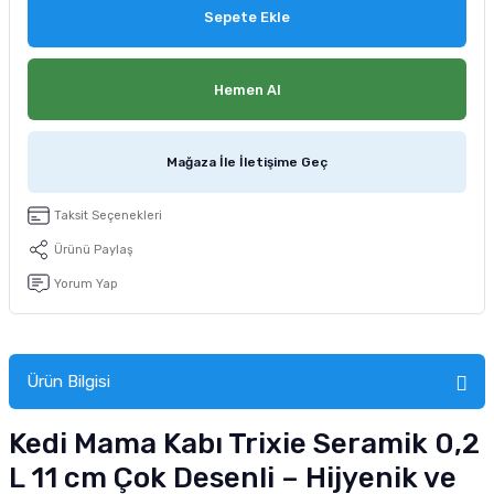
Sepete Ekle
tucu
Sepeti
 Fırçası
Sump Filtre Malzemesi
Pro Plan Kedi Maması
Pond Ürünleri
 Güvenlik Ürünleri
Akvaryum Ozon ve UV Ürünleri
Purina Kedi Maması
Hemen Al
manları
akım Ürünleri
Royal Canin Kedi Maması
Mağaza İle İletişime Geç
lik ve Bakım Ürünleri
Taksit Seçenekleri
uluk
Ürünü Paylaş
Yorum Yap
 - Akvaryum Kumu
 Parçaları
Ürün Bilgisi
e Malzemesi
Kedi Mama Kabı Trixie Seramik 0,2
L 11 cm Çok Desenli – Hijyenik ve