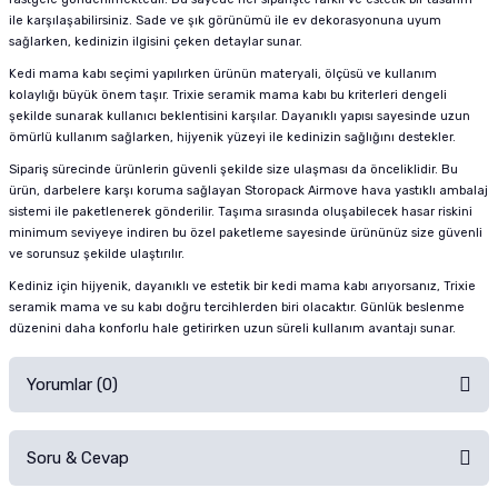
ile karşılaşabilirsiniz. Sade ve şık görünümü ile ev dekorasyonuna uyum
sağlarken, kedinizin ilgisini çeken detaylar sunar.
Kedi mama kabı seçimi yapılırken ürünün materyali, ölçüsü ve kullanım
kolaylığı büyük önem taşır. Trixie seramik mama kabı bu kriterleri dengeli
şekilde sunarak kullanıcı beklentisini karşılar. Dayanıklı yapısı sayesinde uzun
ömürlü kullanım sağlarken, hijyenik yüzeyi ile kedinizin sağlığını destekler.
Sipariş sürecinde ürünlerin güvenli şekilde size ulaşması da önceliklidir. Bu
ürün, darbelere karşı koruma sağlayan Storopack Airmove hava yastıklı ambalaj
sistemi ile paketlenerek gönderilir. Taşıma sırasında oluşabilecek hasar riskini
minimum seviyeye indiren bu özel paketleme sayesinde ürününüz size güvenli
ve sorunsuz şekilde ulaştırılır.
Kediniz için hijyenik, dayanıklı ve estetik bir kedi mama kabı arıyorsanız, Trixie
seramik mama ve su kabı doğru tercihlerden biri olacaktır. Günlük beslenme
düzenini daha konforlu hale getirirken uzun süreli kullanım avantajı sunar.
Yorumlar (0)
Soru & Cevap
Alışverişinizden sonra ürüne yorum yapın, alışveriş puanı kazanın!
Sorularınız için
iletişim formunu
kullanınız.