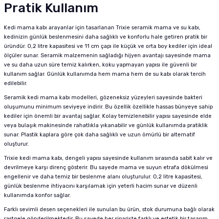
Pratik Kullanım
Kedi mama kabı arayanlar için tasarlanan Trixie seramik mama ve su kabı,
kedinizin günlük beslenmesini daha sağlıklı ve konforlu hale getiren pratik bir
üründür. 0,2 litre kapasitesi ve 11 cm çapı ile küçük ve orta boy kediler için ideal
ölçüler sunar. Seramik malzemenin sağladığı hijyen avantajı sayesinde mama
ve su daha uzun süre temiz kalırken, koku yapmayan yapısı ile güvenli bir
kullanım sağlar. Günlük kullanımda hem mama hem de su kabı olarak tercih
edilebilir.
Seramik kedi mama kabı modelleri, gözeneksiz yüzeyleri sayesinde bakteri
oluşumunu minimum seviyeye indirir. Bu özellik özellikle hassas bünyeye sahip
kediler için önemli bir avantaj sağlar. Kolay temizlenebilir yapısı sayesinde elde
veya bulaşık makinesinde rahatlıkla yıkanabilir ve günlük kullanımda pratiklik
sunar. Plastik kaplara göre çok daha sağlıklı ve uzun ömürlü bir alternatif
oluşturur.
Trixie kedi mama kabı, dengeli yapısı sayesinde kullanım sırasında sabit kalır ve
devrilmeye karşı direnç gösterir. Bu sayede mama ve suyun etrafa dökülmesi
engellenir ve daha temiz bir beslenme alanı oluşturulur. 0,2 litre kapasitesi,
günlük beslenme ihtiyacını karşılamak için yeterli hacim sunar ve düzenli
kullanımda konfor sağlar.
Farklı sevimli desen seçenekleri ile sunulan bu ürün, stok durumuna bağlı olarak
rastgele gönderilmektedir. Bu sayede her siparişte farklı ve estetik bir tasarım