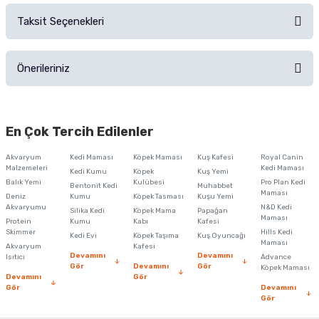
Taksit Seçenekleri
Ürün hakkında henüz soru sorulmamış.
Ürünü Satın Al ve Yorumla
Önerileriniz
Soru Sor
Bu ürünün fiyat bilgisi, resim, ürün açıklamalarında ve diğer konularda
yetersiz gördüğünüz noktaları öneri formunu kullanarak tarafımıza
En Çok Tercih Edilenler
iletebilirsiniz.
Görüş ve önerileriniz için teşekkür ederiz.
Akvaryum
Kedi Maması
Köpek Maması
Kuş Kafesi
Royal Canin
Malzemeleri
Kedi Maması
Kedi Kumu
Köpek
Kuş Yemi
Ürün resmi kalitesiz, bozuk veya görüntülenemiyor.
Balık Yemi
Kulübesi
Pro Plan Kedi
Bentonit Kedi
Muhabbet
Maması
Deniz
Kumu
Köpek Tasması
Kuşu Yemi
Ürün açıklamasında eksik bilgiler bulunuyor.
Akvaryumu
N&D Kedi
Silika Kedi
Köpek Mama
Papağan
Maması
Protein
Ürün bilgilerinde hatalar bulunuyor.
Kumu
Kabı
Kafesi
Skimmer
Hills Kedi
Kedi Evi
Köpek Taşıma
Kuş Oyuncağı
Ürün fiyatı diğer sitelerden daha pahalı.
Maması
Akvaryum
Kafesi
Devamını
Devamını
Isıtıcı
Advance
Bu ürüne benzer farklı alternatifler olmalı.
Gör
Devamını
Gör
Köpek Maması
Devamını
Gör
Gör
Devamını
Gör