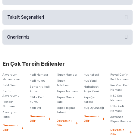
Alışverişinizden sonra ürüne yorum yapın, alışveriş puanı kazanın!
Sorularınız için
iletişim formunu
kullanınız.
Taksit Seçenekleri
Ürün hakkında henüz soru sorulmamış.
Ürünü Satın Al ve Yorumla
Önerileriniz
Soru Sor
Bu ürünün fiyat bilgisi, resim, ürün açıklamalarında ve diğer konularda
yetersiz gördüğünüz noktaları öneri formunu kullanarak tarafımıza
En Çok Tercih Edilenler
iletebilirsiniz.
Görüş ve önerileriniz için teşekkür ederiz.
Akvaryum
Kedi Maması
Köpek Maması
Kuş Kafesi
Royal Canin
Malzemeleri
Kedi Maması
Kedi Kumu
Köpek
Kuş Yemi
Ürün resmi kalitesiz, bozuk veya görüntülenemiyor.
Balık Yemi
Kulübesi
Pro Plan Kedi
Bentonit Kedi
Muhabbet
Maması
Deniz
Kumu
Köpek Tasması
Kuşu Yemi
Ürün açıklamasında eksik bilgiler bulunuyor.
Akvaryumu
N&D Kedi
Silika Kedi
Köpek Mama
Papağan
Maması
Protein
Ürün bilgilerinde hatalar bulunuyor.
Kumu
Kabı
Kafesi
Skimmer
Hills Kedi
Kedi Evi
Köpek Taşıma
Kuş Oyuncağı
Ürün fiyatı diğer sitelerden daha pahalı.
Maması
Akvaryum
Kafesi
Devamını
Devamını
Isıtıcı
Advance
Bu ürüne benzer farklı alternatifler olmalı.
Gör
Devamını
Gör
Köpek Maması
Devamını
Gör
Gör
Devamını
Gör