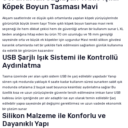
Köpek Boyun Tasması Mavi
Akşam saatlerinde ve düşük ışıklı ortamlarda yapılan köpek yürüyüşlerinde
görünürlük büyük önem taşır Trixie ışıklı köpek boyun tasması mavi renk
seçeneği ile hem dikkat çekici hem de güvenliği artıran bir kullanım sunar L XL
beden aralığına hitap eden bu ürün 70 cm uzunluğu ve 18 mm genişliği
sayesinde orta ve büyük ırk köpekler için uygundur Mavi renkli silikon gövdesi
karanlık ortamlarda net bir şekilde fark edilmesini sağlarken günlük kullanıma
da estetik bir görünüm kazandırır
USB Şarjlı Işık Sistemi ile Kontrollü
Aydınlatma
Tasma üzerinde yer alan ışıklı sistem USB ile şarj edilebilir yapıdadır Yanıp
sönen ışık modunda yaklaşık 4 saate kadar kullanım süresi sunarken sabit ışık
modunda ortalama 2 buçuk saat boyunca kesintisiz aydınlatma sağlar Bu
özellik kısa ve uzun yürüyüşlerde güvenle tercih edilmesine imkan tanır USB
kablosu ürün içeriğinde yer alır adaptör ise ayrı olarak temin edilebilir Şarj
edilebilir yapısı sayesinde pil değişimi gerektirmez ve uzun vadede ekonomik
bir çözüm sunar
Silikon Malzeme ile Konforlu ve
Dayanıklı Yapı