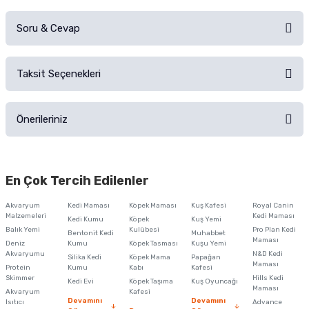
Soru & Cevap
Alışverişinizden sonra ürüne yorum yapın, alışveriş puanı kazanın!
Sorularınız için
iletişim formunu
kullanınız.
Taksit Seçenekleri
Ürün hakkında henüz soru sorulmamış.
Ürünü Satın Al ve Yorumla
Önerileriniz
Soru Sor
Bu ürünün fiyat bilgisi, resim, ürün açıklamalarında ve diğer konularda
yetersiz gördüğünüz noktaları öneri formunu kullanarak tarafımıza
En Çok Tercih Edilenler
iletebilirsiniz.
Görüş ve önerileriniz için teşekkür ederiz.
Akvaryum
Kedi Maması
Köpek Maması
Kuş Kafesi
Royal Canin
Malzemeleri
Kedi Maması
Kedi Kumu
Köpek
Kuş Yemi
Ürün resmi kalitesiz, bozuk veya görüntülenemiyor.
Balık Yemi
Kulübesi
Pro Plan Kedi
Bentonit Kedi
Muhabbet
Maması
Deniz
Kumu
Köpek Tasması
Kuşu Yemi
Ürün açıklamasında eksik bilgiler bulunuyor.
Akvaryumu
N&D Kedi
Silika Kedi
Köpek Mama
Papağan
Maması
Protein
Ürün bilgilerinde hatalar bulunuyor.
Kumu
Kabı
Kafesi
Skimmer
Hills Kedi
Kedi Evi
Köpek Taşıma
Kuş Oyuncağı
Ürün fiyatı diğer sitelerden daha pahalı.
Maması
Akvaryum
Kafesi
Devamını
Devamını
Isıtıcı
Advance
Bu ürüne benzer farklı alternatifler olmalı.