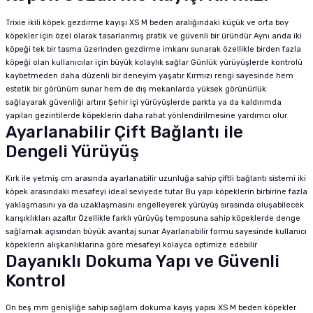
Trixie ikili köpek gezdirme kayışı XS M beden aralığındaki küçük ve orta boy
köpekler için özel olarak tasarlanmış pratik ve güvenli bir üründür Aynı anda iki
köpeği tek bir tasma üzerinden gezdirme imkanı sunarak özellikle birden fazla
köpeği olan kullanıcılar için büyük kolaylık sağlar Günlük yürüyüşlerde kontrolü
kaybetmeden daha düzenli bir deneyim yaşatır Kırmızı rengi sayesinde hem
estetik bir görünüm sunar hem de dış mekanlarda yüksek görünürlük
sağlayarak güvenliği artırır Şehir içi yürüyüşlerde parkta ya da kaldırımda
yapılan gezintilerde köpeklerin daha rahat yönlendirilmesine yardımcı olur
Ayarlanabilir Çift Bağlantı ile
Dengeli Yürüyüş
Kırk ile yetmiş cm arasında ayarlanabilir uzunluğa sahip çiftli bağlantı sistemi iki
köpek arasındaki mesafeyi ideal seviyede tutar Bu yapı köpeklerin birbirine fazla
yaklaşmasını ya da uzaklaşmasını engelleyerek yürüyüş sırasında oluşabilecek
karışıklıkları azaltır Özellikle farklı yürüyüş temposuna sahip köpeklerde denge
sağlamak açısından büyük avantaj sunar Ayarlanabilir formu sayesinde kullanıcı
köpeklerin alışkanlıklarına göre mesafeyi kolayca optimize edebilir
Dayanıklı Dokuma Yapı ve Güvenli
Kontrol
On beş mm genişliğe sahip sağlam dokuma kayış yapısı XS M beden köpekler