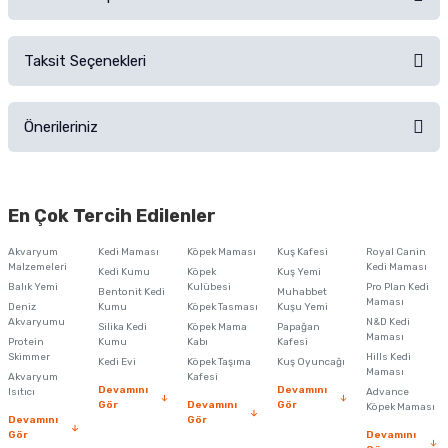
Alışverişinizden sonra ürüne yorum yapın, alışveriş puanı kazanın!
Sorularınız için
iletişim formunu
kullanınız.
Taksit Seçenekleri
Ürün hakkında henüz soru sorulmamış.
Ürünü Satın Al ve Yorumla
Önerileriniz
Soru Sor
Bu ürünün fiyat bilgisi, resim, ürün açıklamalarında ve diğer konularda
yetersiz gördüğünüz noktaları öneri formunu kullanarak tarafımıza
En Çok Tercih Edilenler
iletebilirsiniz.
Görüş ve önerileriniz için teşekkür ederiz.
Akvaryum
Kedi Maması
Köpek Maması
Kuş Kafesi
Royal Canin
Malzemeleri
Kedi Maması
Kedi Kumu
Köpek
Kuş Yemi
Ürün resmi kalitesiz, bozuk veya görüntülenemiyor.
Balık Yemi
Kulübesi
Pro Plan Kedi
Bentonit Kedi
Muhabbet
Maması
Deniz
Kumu
Köpek Tasması
Kuşu Yemi
Ürün açıklamasında eksik bilgiler bulunuyor.
Akvaryumu
N&D Kedi
Silika Kedi
Köpek Mama
Papağan
Maması
Protein
Ürün bilgilerinde hatalar bulunuyor.
Kumu
Kabı
Kafesi
Skimmer
Hills Kedi
Kedi Evi
Köpek Taşıma
Kuş Oyuncağı
Ürün fiyatı diğer sitelerden daha pahalı.
Maması
Akvaryum
Kafesi
Devamını
Devamını
Isıtıcı
Advance
Bu ürüne benzer farklı alternatifler olmalı.
Gör
Devamını
Gör
Köpek Maması
Devamını
Gör
Gör
Devamını