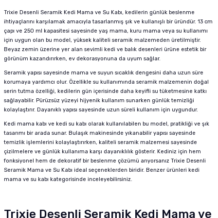
Trixie Desenli Seramik Kedi Mama ve Su Kabı, kedilerin günlük beslenme
ihtiyaçlarını karşılamak amacıyla tasarlanmış şık ve kullanışlı bir üründür. 13 cm
çapı ve 250 ml kapasitesi sayesinde yaş mama, kuru mama veya su kullanımı
için uygun olan bu model, yüksek kaliteli seramik malzemeden üretilmiştir.
Beyaz zemin üzerine yer alan sevimli kedi ve balık desenleri ürüne estetik bir
görünüm kazandırırken, ev dekorasyonuna da uyum sağlar.
Seramik yapısı sayesinde mama ve suyun sıcaklık dengesini daha uzun süre
korumaya yardımcı olur. Özellikle su kullanımında seramik malzemenin doğal
serin tutma özelliği, kedilerin gün içerisinde daha keyifli su tüketmesine katkı
sağlayabilir. Pürüzsüz yüzeyi hijyenik kullanım sunarken günlük temizliği
kolaylaştırır. Dayanıklı yapısı sayesinde uzun süreli kullanım için uygundur.
Kedi mama kabı ve kedi su kabı olarak kullanılabilen bu model, pratikliği ve şık
tasarımı bir arada sunar. Bulaşık makinesinde yıkanabilir yapısı sayesinde
temizlik işlemlerini kolaylaştırırken, kaliteli seramik malzemesi sayesinde
çizilmelere ve günlük kullanıma karşı dayanıklılık gösterir. Kediniz için hem
fonksiyonel hem de dekoratif bir beslenme çözümü arıyorsanız Trixie Desenli
Seramik Mama ve Su Kabı ideal seçeneklerden biridir. Benzer ürünleri
kedi
mama ve su kabı
kategorisinde inceleyebilirsiniz.
Trixie Desenli Seramik Kedi Mama ve