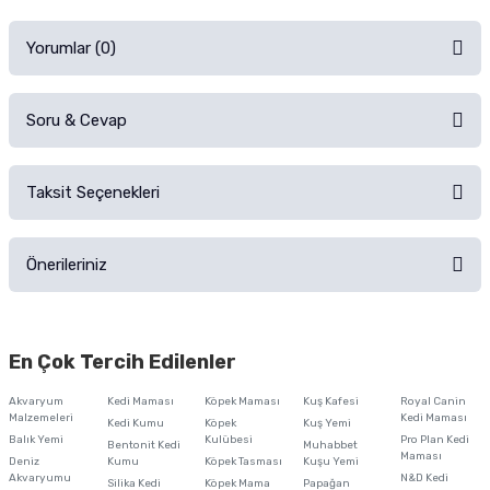
Yorumlar (0)
Soru & Cevap
Alışverişinizden sonra ürüne yorum yapın, alışveriş puanı kazanın!
Sorularınız için
iletişim formunu
kullanınız.
Taksit Seçenekleri
Ürün hakkında henüz soru sorulmamış.
Ürünü Satın Al ve Yorumla
Önerileriniz
Soru Sor
Bu ürünün fiyat bilgisi, resim, ürün açıklamalarında ve diğer konularda
yetersiz gördüğünüz noktaları öneri formunu kullanarak tarafımıza
En Çok Tercih Edilenler
iletebilirsiniz.
Görüş ve önerileriniz için teşekkür ederiz.
Akvaryum
Kedi Maması
Köpek Maması
Kuş Kafesi
Royal Canin
Malzemeleri
Kedi Maması
Kedi Kumu
Köpek
Kuş Yemi
Ürün resmi kalitesiz, bozuk veya görüntülenemiyor.
Balık Yemi
Kulübesi
Pro Plan Kedi
Bentonit Kedi
Muhabbet
Maması
Deniz
Kumu
Köpek Tasması
Kuşu Yemi
Ürün açıklamasında eksik bilgiler bulunuyor.
Akvaryumu
N&D Kedi
Silika Kedi
Köpek Mama
Papağan