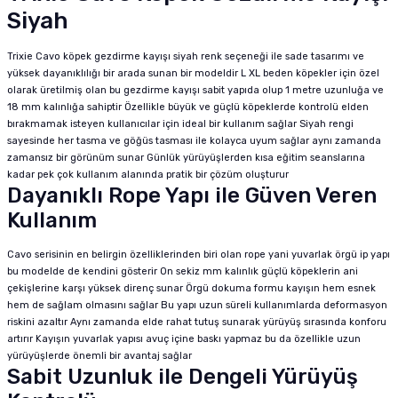
Siyah
Trixie Cavo köpek gezdirme kayışı siyah renk seçeneği ile sade tasarımı ve
yüksek dayanıklılığı bir arada sunan bir modeldir L XL beden köpekler için özel
olarak üretilmiş olan bu gezdirme kayışı sabit yapıda olup 1 metre uzunluğa ve
18 mm kalınlığa sahiptir Özellikle büyük ve güçlü köpeklerde kontrolü elden
bırakmamak isteyen kullanıcılar için ideal bir kullanım sağlar Siyah rengi
sayesinde her tasma ve göğüs tasması ile kolayca uyum sağlar aynı zamanda
zamansız bir görünüm sunar Günlük yürüyüşlerden kısa eğitim seanslarına
kadar pek çok kullanım alanında pratik bir çözüm oluşturur
Dayanıklı Rope Yapı ile Güven Veren
Kullanım
Cavo serisinin en belirgin özelliklerinden biri olan rope yani yuvarlak örgü ip yapı
bu modelde de kendini gösterir On sekiz mm kalınlık güçlü köpeklerin ani
çekişlerine karşı yüksek direnç sunar Örgü dokuma formu kayışın hem esnek
hem de sağlam olmasını sağlar Bu yapı uzun süreli kullanımlarda deformasyon
riskini azaltır Aynı zamanda elde rahat tutuş sunarak yürüyüş sırasında konforu
artırır Kayışın yuvarlak yapısı avuç içine baskı yapmaz bu da özellikle uzun
yürüyüşlerde önemli bir avantaj sağlar
Sabit Uzunluk ile Dengeli Yürüyüş