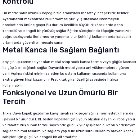
Kontrolü
Bir metre sabit uzunluk köpeğinizle aranızdaki mesafeyi net şekilde belirler
Ayarlanabilir mekanizma bulunmaması yürüyüş sırasında istenmeyen
hareketlerin önüne geçer Bu durum özellikle büyük ırk köpeklerde daha
kontrollü ve dengeli bir yürüyüş sağlar Eğitim süreçlerinde köpeğin yanınızda
doğru pozisyonda ilerlemesine yardımcı olur Şehir içi kullanımlarda kalabalık
ortamlarda güvenli bir mesafe sunar
Metal Kanca ile Sağlam Bağlantı
Kayışın uç kısmında yer alan metal snap hook kanca tasma veya göğüs tasması
ile güçlü bir bağlantı sağlar Dayanıklı metal yapısı ani yüklenmelerde güven
verir Açılma riskini minimize eden bu sistem kullanım sırasında kullanıcıya
ekstra güven hissi kazandırır Pratik tak çıkar özelliği sayesinde hızlıca
kullanılabilir
Fonksiyonel ve Uzun Ömürlü Bir
Tercih
Trixie Cavo köpek gezdirme kayışı siyah renk seçeneği ile hem estetik hem de
işlevsel bir üründür L XL beden köpekler için uygun ölçüleri dayanıklı rope yapısı
ve rahat tutuş sunan formu sayesinde günlük yürüyüşlerde güvenli bir deneyim
sağlar Minimal tasarımı ve sağlam yapısı ile uzun süreli kullanım arayan köpek
sahipleri için güçlü ve dengeli bir alternatiftir.