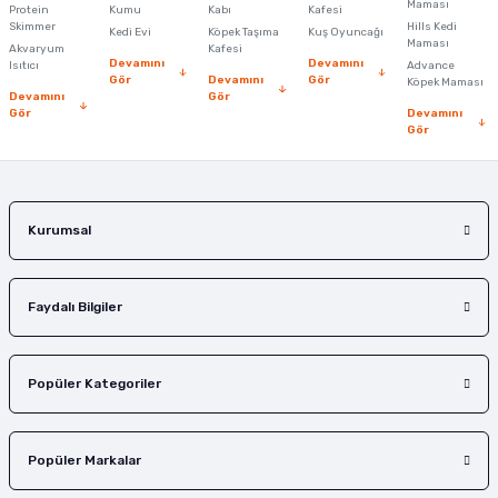
Maması
Protein
Ürün bilgilerinde hatalar bulunuyor.
Kumu
Kabı
Kafesi
Skimmer
Hills Kedi
Kedi Evi
Köpek Taşıma
Kuş Oyuncağı
Ürün fiyatı diğer sitelerden daha pahalı.
Maması
Akvaryum
Kafesi
Devamını
Devamını
Isıtıcı
Advance
Bu ürüne benzer farklı alternatifler olmalı.
Gör
Devamını
Gör
Köpek Maması
Devamını
Gör
Gör
Devamını
Gör
Gönder
Kurumsal
Faydalı Bilgiler
Popüler Kategoriler
Popüler Markalar