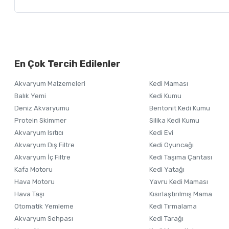
Bu ürünün fiyat bilgisi, resim, ürün açıklamalarında ve diğer ko
Görüş ve önerileriniz için teşekkür ederiz.
Alışverişinizden 
En Çok Tercih Edilenler
Ürün resmi kalitesiz, bozuk veya görüntülenemiyor.
Akvaryum Malzemeleri
Kedi Maması
Ürün açıklamasında eksik bilgiler bulunuyor.
Balık Yemi
Kedi Kumu
Ürün bilgilerinde hatalar bulunuyor.
Deniz Akvaryumu
Bentonit Kedi Kumu
Ürün fiyatı diğer sitelerden daha pahalı.
Protein Skimmer
Silika Kedi Kumu
Akvaryum Isıtıcı
Kedi Evi
Bu ürüne benzer farklı alternatifler olmalı.
Akvaryum Dış Filtre
Kedi Oyuncağı
Akvaryum İç Filtre
Kedi Taşıma Çantası
Kafa Motoru
Kedi Yatağı
Hava Motoru
Yavru Kedi Maması
Hava Taşı
Kısırlaştırılmış Mama
Otomatik Yemleme
Kedi Tırmalama
Akvaryum Sehpası
Kedi Tarağı