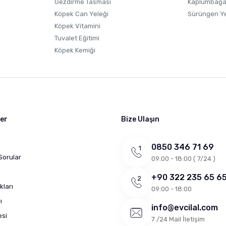
Gezdirme Tasması
Kaplumbağa
Köpek Can Yeleği
Sürüngen Y
Köpek Vitamini
Tuvalet Eğitimi
Köpek Kemiği
ler
Bize Ulaşın
0850 346 71 69
Sorular
09:00 - 18:00 ( 7/24 )
+90 322 235 65 6
kları
09:00 - 18:00
ı
info@evcilal.com
esi
7 /24 Mail İletişim