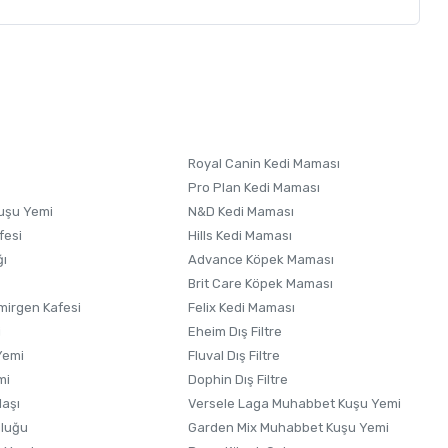
letebilirsiniz.
 formunu
kullanınız.
Royal Canin Kedi Maması
Pro Plan Kedi Maması
uşu Yemi
N&D Kedi Maması
fesi
Hills Kedi Maması
ğı
Advance Köpek Maması
Brit Care Köpek Maması
irgen Kafesi
Felix Kedi Maması
i
Eheim Dış Filtre
Yemi
Fluval Dış Filtre
mi
Dophin Dış Filtre
laşı
Versele Laga Muhabbet Kuşu Yemi
uluğu
Garden Mix Muhabbet Kuşu Yemi