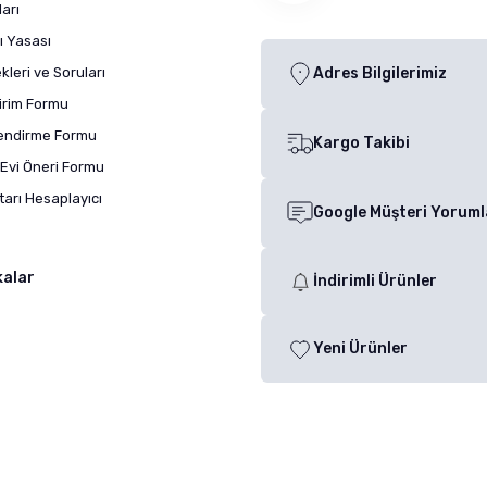
arı
ı Yasası
leri ve Soruları
Adres Bilgilerimiz
dirim Formu
lendirme Formu
Kargo Takibi
Evi Öneri Formu
arı Hesaplayıcı
Google Müşteri Yoruml
kalar
İndirimli Ürünler
Yeni Ürünler