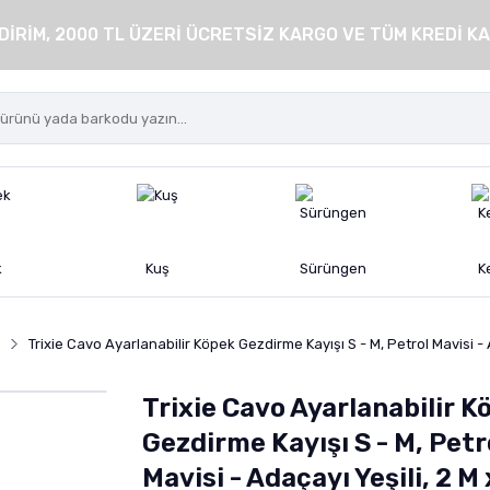
DİRİM, 2000 TL ÜZERİ ÜCRETSİZ KARGO VE TÜM KREDİ KA
k
Kuş
Sürüngen
K
Trixie Cavo Ayarlanabilir Köpek Gezdirme Kayışı S - M, Petrol Mavisi - 
Trixie Cavo Ayarlanabilir K
Gezdirme Kayışı S - M, Petr
Mavisi - Adaçayı Yeşili, 2 M