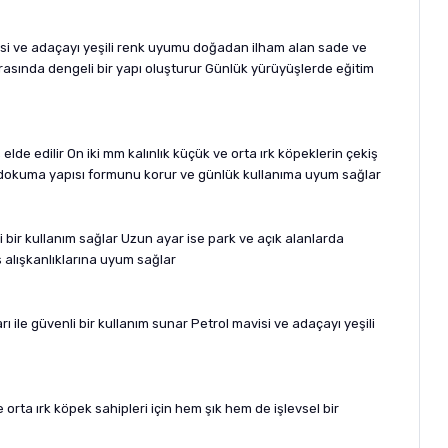
avisi ve adaçayı yeşili renk uyumu doğadan ilham alan sade ve
arasında dengeli bir yapı oluşturur Günlük yürüyüşlerde eğitim
de edilir On iki mm kalınlık küçük ve orta ırk köpeklerin çekiş
klı dokuma yapısı formunu korur ve günlük kullanıma uyum sağlar
i bir kullanım sağlar Uzun ayar ise park ve açık alanlarda
 alışkanlıklarına uyum sağlar
ile güvenli bir kullanım sunar Petrol mavisi ve adaçayı yeşili
 orta ırk köpek sahipleri için hem şık hem de işlevsel bir