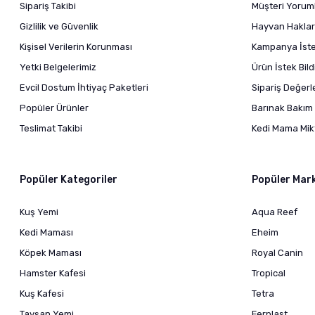
Sipariş Takibi
Müşteri Yoruml
Gizlilik ve Güvenlik
Hayvan Haklar
Kişisel Verilerin Korunması
Kampanya İstek
Yetki Belgelerimiz
Ürün İstek Bil
Evcil Dostum İhtiyaç Paketleri
Sipariş Değer
Popüler Ürünler
Barınak Bakım 
Teslimat Takibi
Kedi Mama Mikt
Popüler Kategoriler
Popüler Mar
Kuş Yemi
Aqua Reef
Kedi Maması
Eheim
Köpek Maması
Royal Canin
Hamster Kafesi
Tropical
Kuş Kafesi
Tetra
Tavşan Yemi
Ferplast