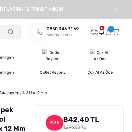
RTLARINA 12 TAKSİT İMKANI
5
0850 346 71 69
Sipariş Destek
emirgen
Outlet Reyonu
Çok Al Az Öde
Adaçayı Yeşili, 2 M x 12 Mm
öpek
ol
842,40 TL
%35
 x 12 Mm
1.296,00 TL