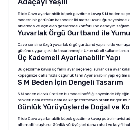
Adaçayı Yeşili
Trixie Cavo ayarlanabilir köpek gezdirme kayışı S M beden seçen
modern bir görünüm kazandırır İki metre uzunluğu sayesinde köpe
anlarında ve açık alan gezilerinde konforlu bir deneyim sağlam
Yuvarlak Örgü Gurtband ile Yum
Cavo serisine özgü yuvarlak örgü gurtband yapısı elde yumuşak b
gücüne uygun şekilde tasarlanmıştır Uzun süreli kullanımlarda e
Üç Kademeli Ayarlanabilir Yapı
Bu gezdirme kayışı üç farklı ayar seçeneği sunar Kısa ayar kalab
köpeğinize daha fazla özgürlük tanır Ayarlanabilir yapı eğitim 
S M Beden İçin Dengeli Tasarım
S M beden olarak üretilen bu model hafifliği sayesinde köpeğin 
renkleri hem estetik hem de kir göstermeyen pratik bir görünüm
Günlük Yürüyüşlerde Doğal ve Ko
Trixie Cavo ayarlanabilir köpek gezdirme kayışı petrol mavisi ada
alternatif oluşturur Günlük yürüyüşleri daha rahat ve keyifli hale