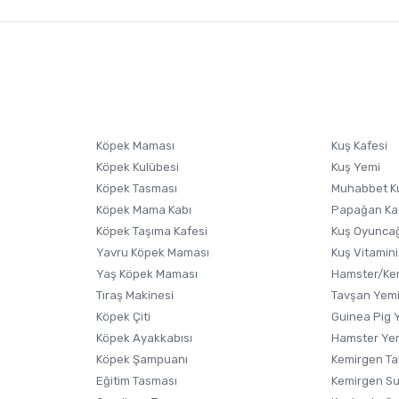
nularda yetersiz gördüğünüz noktaları öneri formunu kullanarak tarafımıza i
sonra ürüne yorum yapın, alışveriş puanı kazanın! Sorularınız için
Ürün hakkında henüz soru sorulmamış.
iletişim
Ürünü Satın Al ve Yorumla
Soru Sor
Köpek Maması
Kuş Kafesi
Köpek Kulübesi
Kuş Yemi
Köpek Tasması
Muhabbet K
Köpek Mama Kabı
Papağan Ka
Köpek Taşıma Kafesi
Kuş Oyunca
Yavru Köpek Maması
Kuş Vitamini
Yaş Köpek Maması
Hamster/Kem
Tıraş Makinesi
Tavşan Yem
Köpek Çiti
Guinea Pig 
Köpek Ayakkabısı
Hamster Ye
Gönder
Köpek Şampuanı
Kemirgen Ta
Eğitim Tasması
Kemirgen S