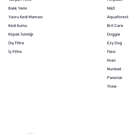
Balık Yemi
N&D
Yavru Kedi Maması
Aquaforest
Kedi Kumu
Brit Care
Köpek İsimliği
Doggie
Dış Filtre
Ezy Dog
İç Filtre
Flexi
Imac
Nunbell
Pawstar
Trixie