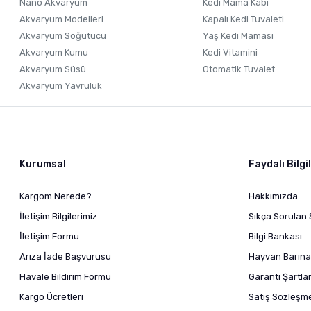
Nano Akvaryum
Kedi Mama Kabı
Akvaryum Modelleri
Kapalı Kedi Tuvaleti
Akvaryum Soğutucu
Yaş Kedi Maması
Akvaryum Kumu
Kedi Vitamini
Akvaryum Süsü
Otomatik Tuvalet
Akvaryum Yavruluk
Kurumsal
Faydalı Bilgi
Kargom Nerede?
Hakkımızda
İletişim Bilgilerimiz
Sıkça Sorulan 
İletişim Formu
Bilgi Bankası
Arıza İade Başvurusu
Hayvan Barına
Havale Bildirim Formu
Garanti Şartlar
Kargo Ücretleri
Satış Sözleşm