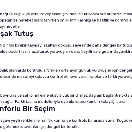
eği ile küçük ve orta ırk köpekler için ideal bir kullanım sunar Petrol m
ğinize hareket alanı tanırken on iki mm kalınlığı ile hafiflik ve kontrol 
ayı hedefler
uşak Tutuş
ir his bırakır Kaymayı azaltan dokusu sayesinde daha dengeli bir tutuş el
lde baskı hissini azaltarak yürüyüşleri daha keyifli hale getirir Dayanı
alık alanlarda kontrolü artırırken orta ayar günlük yürüyüşler için dengel
sürecinde mesafeyi kolayca kontrol etmeye yardımcı olur ve farklı yürüyüş
boynuna ve sahibinin eline ekstra yük bindirmez Sağlam bağlantı noktaları 
 sağlar Farklı tasma modelleriyle uyumlu yapısı kombin kolaylığı sunar
nforlu Bir Seçim
çayı yeşili renkleri ile hafiflik konfor ve kontrolü bir arada sunar Küçük ve
 getirmek isteyenler için dengeli bir tercihtir.