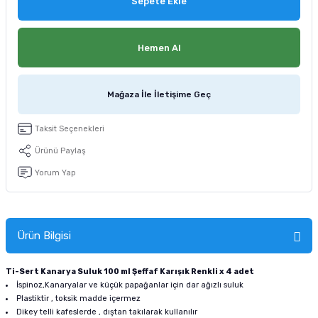
Sepete Ekle
tucu
Sepeti
 Fırçası
Sump Filtre Malzemesi
Pro Plan Kedi Maması
Pond Ürünleri
 Güvenlik Ürünleri
Akvaryum Ozon ve UV Ürünleri
Purina Kedi Maması
Hemen Al
manları
akım Ürünleri
Royal Canin Kedi Maması
Mağaza İle İletişime Geç
lik ve Bakım Ürünleri
Taksit Seçenekleri
uluk
Ürünü Paylaş
Yorum Yap
 - Akvaryum Kumu
 Parçaları
Ürün Bilgisi
e Malzemesi
Ti-Sert Kanarya Suluk 100 ml Şeffaf Karışık Renkli x 4 adet
İspinoz,Kanaryalar ve küçük papağanlar için dar ağızlı suluk
Plastiktir , toksik madde içermez
Dikey telli kafeslerde , dıştan takılarak kullanılır