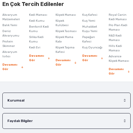
En Çok Tercih Edilenler
iletebilirsiniz.
Görüş ve önerileriniz için teşekkür ederiz.
Akvaryum
Kedi Maması
Köpek Maması
Kuş Kafesi
Royal Canin
Malzemeleri
Kedi Maması
Kedi Kumu
Köpek
Kuş Yemi
Ürün resmi kalitesiz, bozuk veya görüntülenemiyor.
Balık Yemi
Kulübesi
Pro Plan Kedi
Bentonit Kedi
Muhabbet
Maması
Deniz
Kumu
Köpek Tasması
Kuşu Yemi
Ürün açıklamasında eksik bilgiler bulunuyor.
Akvaryumu
N&D Kedi
Silika Kedi
Köpek Mama
Papağan
Maması
Protein
Ürün bilgilerinde hatalar bulunuyor.
Kumu
Kabı
Kafesi
Skimmer
Hills Kedi
Kedi Evi
Köpek Taşıma
Kuş Oyuncağı
Ürün fiyatı diğer sitelerden daha pahalı.
Maması
Akvaryum
Kafesi
Devamını
Devamını
Isıtıcı
Advance
Bu ürüne benzer farklı alternatifler olmalı.
Gör
Devamını
Gör
Köpek Maması
Devamını
Gör
Gör
Devamını
Gör
Gönder
Kurumsal
Faydalı Bilgiler