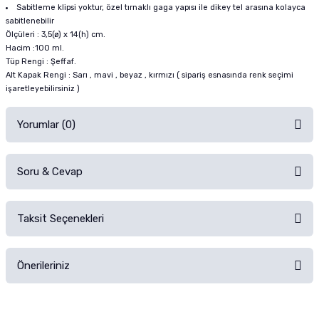
Sabitleme klipsi yoktur, özel tırnaklı gaga yapısı ile dikey tel arasına kolayca
sabitlenebilir
Ölçüleri : 3,5(ø) x 14(h) cm.
Hacim :100 ml.
Tüp Rengi : Şeffaf.
Alt Kapak Rengi : Sarı , mavi , beyaz , kırmızı ( sipariş esnasında renk seçimi
işaretleyebilirsiniz )
Yorumlar (0)
Soru & Cevap
Alışverişinizden sonra ürüne yorum yapın, alışveriş puanı kazanın!
Sorularınız için
iletişim formunu
kullanınız.
Taksit Seçenekleri
Ürün hakkında henüz soru sorulmamış.
Ürünü Satın Al ve Yorumla
Önerileriniz
Soru Sor
Bu ürünün fiyat bilgisi, resim, ürün açıklamalarında ve diğer konularda
yetersiz gördüğünüz noktaları öneri formunu kullanarak tarafımıza