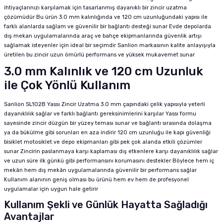
ihtiyaçlarınızı karşılamak için tasarlanmış dayanıklı bir zincir uzatma
çözümüdür Bu ürün 3.0 mm kalınlığında ve 120 cm uzunluğundaki yapısı ile
farklı alanlarda sağlam ve güvenilir bir bağlantı desteği sunar Evde depolarda
dış mekan uygulamalarında araç ve bahçe ekipmanlarında güvenlik artışı
sağlamak isteyenler için ideal bir seçimdir Sanlion markasının kalite anlayışıyla
üretilen bu zincir uzun ömürlü performans ve yüksek mukavemet sunar
3.0 mm Kalınlık ve 120 cm Uzunluk
ile Çok Yönlü Kullanım
Sanlion SL102B Yassı Zincir Uzatma 3.0 mm çapındaki çelik yapısıyla yeterli
dayanıklılık sağlar ve farklı bağlantı gereksinimlerini karşılar Yassı formu
sayesinde zincir düzgün bir yüzey teması sunar ve bağlantı sırasında dolaşma
ya da bükülme gibi sorunları en aza indirir 120 cm uzunluğu ile kapı güvenliği
bisiklet motosiklet ve depo ekipmanları gibi pek çok alanda etkili çözümler
sunar Zincirin paslanmaya karşı kaplaması dış etkenlere karşı dayanıklılık sağlar
ve uzun süre ilk günkü gibi performansını korumasını destekler Böylece hem iç
mekân hem dış mekân uygulamalarında güvenilir bir performans sağlar
Kullanım alanının geniş olması bu ürünü hem ev hem de profesyonel
uygulamalar için uygun hale getirir
Kullanım Şekli ve Günlük Hayatta Sağladığı
Avantajlar