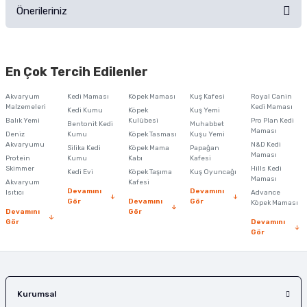
Önerileriniz
Soru Sor
Bu ürünün fiyat bilgisi, resim, ürün açıklamalarında ve diğer konularda
yetersiz gördüğünüz noktaları öneri formunu kullanarak tarafımıza
En Çok Tercih Edilenler
iletebilirsiniz.
Görüş ve önerileriniz için teşekkür ederiz.
Akvaryum
Kedi Maması
Köpek Maması
Kuş Kafesi
Royal Canin
Malzemeleri
Kedi Maması
Kedi Kumu
Köpek
Kuş Yemi
Ürün resmi kalitesiz, bozuk veya görüntülenemiyor.
Balık Yemi
Kulübesi
Pro Plan Kedi
Bentonit Kedi
Muhabbet
Maması
Deniz
Kumu
Köpek Tasması
Kuşu Yemi
Ürün açıklamasında eksik bilgiler bulunuyor.
Akvaryumu
N&D Kedi
Silika Kedi
Köpek Mama
Papağan
Maması
Protein
Ürün bilgilerinde hatalar bulunuyor.
Kumu
Kabı
Kafesi
Skimmer
Hills Kedi
Kedi Evi
Köpek Taşıma
Kuş Oyuncağı
Ürün fiyatı diğer sitelerden daha pahalı.
Maması
Akvaryum
Kafesi
Devamını
Devamını
Isıtıcı
Advance
Bu ürüne benzer farklı alternatifler olmalı.
Gör
Devamını
Gör
Köpek Maması
Devamını
Gör
Gör
Devamını
Gör
Gönder
Kurumsal