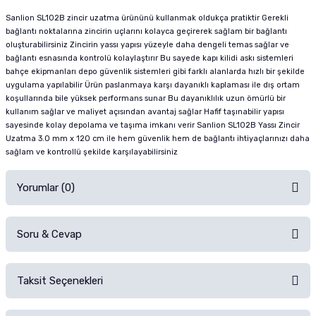
Sanlion SL102B zincir uzatma ürününü kullanmak oldukça pratiktir Gerekli
bağlantı noktalarına zincirin uçlarını kolayca geçirerek sağlam bir bağlantı
oluşturabilirsiniz Zincirin yassı yapısı yüzeyle daha dengeli temas sağlar ve
bağlantı esnasında kontrolü kolaylaştırır Bu sayede kapı kilidi askı sistemleri
bahçe ekipmanları depo güvenlik sistemleri gibi farklı alanlarda hızlı bir şekilde
uygulama yapılabilir Ürün paslanmaya karşı dayanıklı kaplaması ile dış ortam
koşullarında bile yüksek performans sunar Bu dayanıklılık uzun ömürlü bir
kullanım sağlar ve maliyet açısından avantaj sağlar Hafif taşınabilir yapısı
sayesinde kolay depolama ve taşıma imkanı verir Sanlion SL102B Yassı Zincir
Uzatma 3.0 mm x 120 cm ile hem güvenlik hem de bağlantı ihtiyaçlarınızı daha
sağlam ve kontrollü şekilde karşılayabilirsiniz
Yorumlar (0)
Soru & Cevap
Alışverişinizden sonra ürüne yorum yapın, alışveriş puanı kazanın!
Sorularınız için
iletişim formunu
kullanınız.
Taksit Seçenekleri
Ürün hakkında henüz soru sorulmamış.
Ürünü Satın Al ve Yorumla