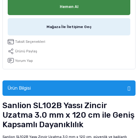
tucu
Sepeti
 Fırçası
Sump Filtre Malzemesi
Pro Plan Kedi Maması
Hemen Al
Pond Ürünleri
 Güvenlik Ürünleri
Akvaryum Ozon ve UV Ürünleri
Purina Kedi Maması
Mağaza İle İletişime Geç
manları
akım Ürünleri
Royal Canin Kedi Maması
Taksit Seçenekleri
lik ve Bakım Ürünleri
Ürünü Paylaş
Yorum Yap
uluk
 - Akvaryum Kumu
Ürün Bilgisi
 Parçaları
Sanlion SL102B Yassı Zincir
e Malzemesi
Uzatma 3.0 mm x 120 cm ile Geniş
Kapsamlı Dayanıklılık
Sanlion SL102B Yassı Zincir Uzatma 3.0 mm x 120 cm, güvenlik ve bağlantı