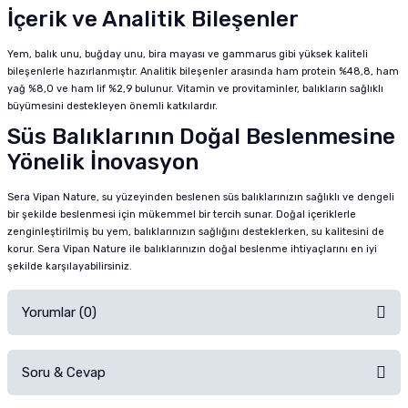
İçerik ve Analitik Bileşenler
Yem, balık unu, buğday unu, bira mayası ve gammarus gibi yüksek kaliteli
bileşenlerle hazırlanmıştır. Analitik bileşenler arasında ham protein %48,8, ham
yağ %8,0 ve ham lif %2,9 bulunur. Vitamin ve provitaminler, balıkların sağlıklı
büyümesini destekleyen önemli katkılardır.
Süs Balıklarının Doğal Beslenmesine
Yönelik İnovasyon
Sera Vipan Nature, su yüzeyinden beslenen süs balıklarınızın sağlıklı ve dengeli
bir şekilde beslenmesi için mükemmel bir tercih sunar. Doğal içeriklerle
zenginleştirilmiş bu yem, balıklarınızın sağlığını desteklerken, su kalitesini de
korur. Sera Vipan Nature ile balıklarınızın doğal beslenme ihtiyaçlarını en iyi
şekilde karşılayabilirsiniz.
Yorumlar (0)
Soru & Cevap
Alışverişinizden sonra ürüne yorum yapın, alışveriş puanı kazanın!
Sorularınız için
iletişim formunu
kullanınız.