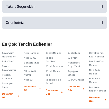
Taksit Seçenekleri
Ürün hakkında henüz soru sorulmamış.
Ürünü Satın Al ve Yorumla
Önerileriniz
Soru Sor
Bu ürünün fiyat bilgisi, resim, ürün açıklamalarında ve diğer konularda
yetersiz gördüğünüz noktaları öneri formunu kullanarak tarafımıza
En Çok Tercih Edilenler
iletebilirsiniz.
Görüş ve önerileriniz için teşekkür ederiz.
Akvaryum
Kedi Maması
Köpek Maması
Kuş Kafesi
Royal Canin
Malzemeleri
Kedi Maması
Kedi Kumu
Köpek
Kuş Yemi
Ürün resmi kalitesiz, bozuk veya görüntülenemiyor.
Balık Yemi
Kulübesi
Pro Plan Kedi
Bentonit Kedi
Muhabbet
Maması
Deniz
Kumu
Köpek Tasması
Kuşu Yemi
Ürün açıklamasında eksik bilgiler bulunuyor.
Akvaryumu
N&D Kedi
Silika Kedi
Köpek Mama
Papağan
Maması
Protein
Ürün bilgilerinde hatalar bulunuyor.
Kumu
Kabı
Kafesi
Skimmer
Hills Kedi
Kedi Evi
Köpek Taşıma
Kuş Oyuncağı
Ürün fiyatı diğer sitelerden daha pahalı.
Maması
Akvaryum
Kafesi
Devamını
Devamını
Isıtıcı
Advance
Bu ürüne benzer farklı alternatifler olmalı.
Gör
Devamını
Gör
Köpek Maması
Devamını
Gör
Gör
Devamını
Gör