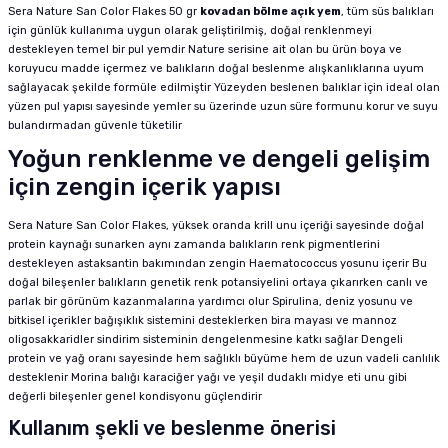
Sera Nature San Color Flakes 50 gr
kovadan bölme açık yem
, tüm süs balıkları
için günlük kullanıma uygun olarak geliştirilmiş, doğal renklenmeyi
destekleyen temel bir pul yemdir Nature serisine ait olan bu ürün boya ve
koruyucu madde içermez ve balıkların doğal beslenme alışkanlıklarına uyum
sağlayacak şekilde formüle edilmiştir Yüzeyden beslenen balıklar için ideal olan
yüzen pul yapısı sayesinde yemler su üzerinde uzun süre formunu korur ve suyu
bulandırmadan güvenle tüketilir
Yoğun renklenme ve dengeli gelişim
için zengin içerik yapısı
Sera Nature San Color Flakes, yüksek oranda krill unu içeriği sayesinde doğal
protein kaynağı sunarken aynı zamanda balıkların renk pigmentlerini
destekleyen astaksantin bakımından zengin Haematococcus yosunu içerir Bu
doğal bileşenler balıkların genetik renk potansiyelini ortaya çıkarırken canlı ve
parlak bir görünüm kazanmalarına yardımcı olur Spirulina, deniz yosunu ve
bitkisel içerikler bağışıklık sistemini desteklerken bira mayası ve mannoz
oligosakkaridler sindirim sisteminin dengelenmesine katkı sağlar Dengeli
protein ve yağ oranı sayesinde hem sağlıklı büyüme hem de uzun vadeli canlılık
desteklenir Morina balığı karaciğer yağı ve yeşil dudaklı midye eti unu gibi
değerli bileşenler genel kondisyonu güçlendirir
Kullanım şekli ve beslenme önerisi