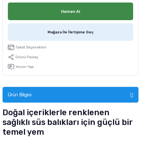
tucu
Sepeti
 Fırçası
Sump Filtre Malzemesi
Pro Plan Kedi Maması
Hemen Al
Pond Ürünleri
 Güvenlik Ürünleri
Akvaryum Ozon ve UV Ürünleri
Purina Kedi Maması
Mağaza İle İletişime Geç
manları
akım Ürünleri
Royal Canin Kedi Maması
Taksit Seçenekleri
lik ve Bakım Ürünleri
Ürünü Paylaş
uluk
Yorum Yap
 - Akvaryum Kumu
Ürün Bilgisi
 Parçaları
Doğal içeriklerle renklenen
e Malzemesi
sağlıklı süs balıkları için güçlü bir
temel yem