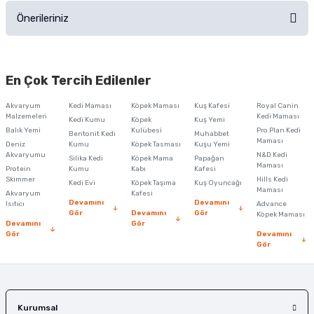
Önerileriniz
Soru Sor
Bu ürünün fiyat bilgisi, resim, ürün açıklamalarında ve diğer konularda
yetersiz gördüğünüz noktaları öneri formunu kullanarak tarafımıza
En Çok Tercih Edilenler
iletebilirsiniz.
Görüş ve önerileriniz için teşekkür ederiz.
Akvaryum
Kedi Maması
Köpek Maması
Kuş Kafesi
Royal Canin
Malzemeleri
Kedi Maması
Kedi Kumu
Köpek
Kuş Yemi
Ürün resmi kalitesiz, bozuk veya görüntülenemiyor.
Balık Yemi
Kulübesi
Pro Plan Kedi
Bentonit Kedi
Muhabbet
Maması
Deniz
Kumu
Köpek Tasması
Kuşu Yemi
Ürün açıklamasında eksik bilgiler bulunuyor.
Akvaryumu
N&D Kedi
Silika Kedi
Köpek Mama
Papağan
Maması
Protein
Ürün bilgilerinde hatalar bulunuyor.
Kumu
Kabı
Kafesi
Skimmer
Hills Kedi
Kedi Evi
Köpek Taşıma
Kuş Oyuncağı
Ürün fiyatı diğer sitelerden daha pahalı.
Maması
Akvaryum
Kafesi
Devamını
Devamını
Isıtıcı
Advance
Bu ürüne benzer farklı alternatifler olmalı.
Gör
Devamını
Gör
Köpek Maması
Devamını
Gör
Gör
Devamını
Gör
Gönder
Kurumsal