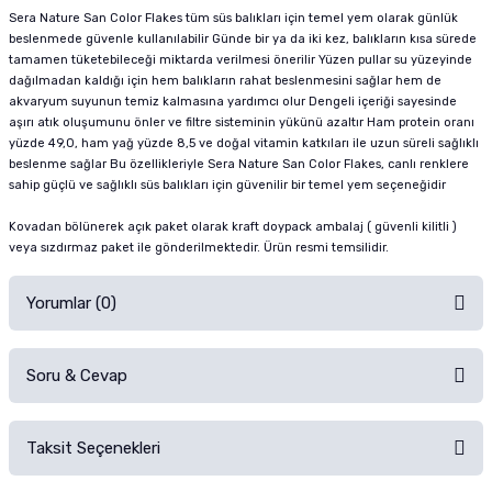
Sera Nature San Color Flakes tüm süs balıkları için temel yem olarak günlük
beslenmede güvenle kullanılabilir Günde bir ya da iki kez, balıkların kısa sürede
tamamen tüketebileceği miktarda verilmesi önerilir Yüzen pullar su yüzeyinde
dağılmadan kaldığı için hem balıkların rahat beslenmesini sağlar hem de
akvaryum suyunun temiz kalmasına yardımcı olur Dengeli içeriği sayesinde
aşırı atık oluşumunu önler ve filtre sisteminin yükünü azaltır Ham protein oranı
yüzde 49,0, ham yağ yüzde 8,5 ve doğal vitamin katkıları ile uzun süreli sağlıklı
beslenme sağlar Bu özellikleriyle Sera Nature San Color Flakes, canlı renklere
sahip güçlü ve sağlıklı süs balıkları için güvenilir bir temel yem seçeneğidir
Kovadan bölünerek açık paket olarak kraft doypack ambalaj ( güvenli kilitli )
veya sızdırmaz paket ile gönderilmektedir. Ürün resmi temsilidir.
Yorumlar (0)
Soru & Cevap
Alışverişinizden sonra ürüne yorum yapın, alışveriş puanı kazanın!
Sorularınız için
iletişim formunu
kullanınız.
Taksit Seçenekleri
Ürün hakkında henüz soru sorulmamış.
Ürünü Satın Al ve Yorumla