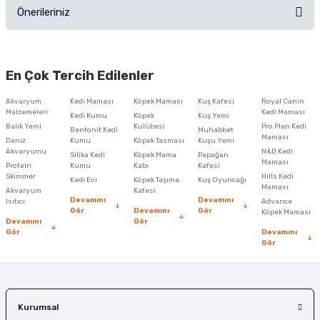
Önerileriniz
Soru Sor
Bu ürünün fiyat bilgisi, resim, ürün açıklamalarında ve diğer konularda
yetersiz gördüğünüz noktaları öneri formunu kullanarak tarafımıza
En Çok Tercih Edilenler
iletebilirsiniz.
Görüş ve önerileriniz için teşekkür ederiz.
Akvaryum
Kedi Maması
Köpek Maması
Kuş Kafesi
Royal Canin
Malzemeleri
Kedi Maması
Kedi Kumu
Köpek
Kuş Yemi
Ürün resmi kalitesiz, bozuk veya görüntülenemiyor.
Balık Yemi
Kulübesi
Pro Plan Kedi
Bentonit Kedi
Muhabbet
Maması
Deniz
Kumu
Köpek Tasması
Kuşu Yemi
Ürün açıklamasında eksik bilgiler bulunuyor.
Akvaryumu
N&D Kedi
Silika Kedi
Köpek Mama
Papağan
Maması
Protein
Ürün bilgilerinde hatalar bulunuyor.
Kumu
Kabı
Kafesi
Skimmer
Hills Kedi
Kedi Evi
Köpek Taşıma
Kuş Oyuncağı
Ürün fiyatı diğer sitelerden daha pahalı.
Maması
Akvaryum
Kafesi
Devamını
Devamını
Isıtıcı
Advance
Bu ürüne benzer farklı alternatifler olmalı.
Gör
Devamını
Gör
Köpek Maması
Devamını
Gör
Gör
Devamını
Gör
Gönder
Kurumsal