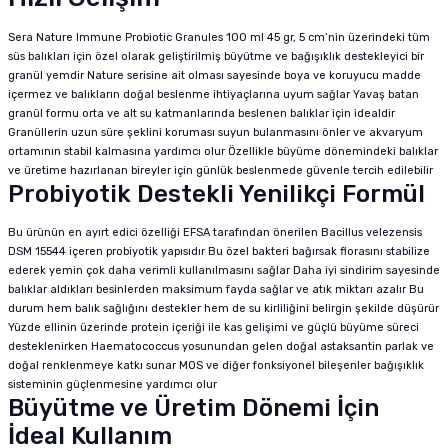
Sera Nature Immune Probiotic Granules 100 ml 45 gr, 5 cm’nin üzerindeki tüm
süs balıkları için özel olarak geliştirilmiş büyütme ve bağışıklık destekleyici bir
granül yemdir Nature serisine ait olması sayesinde boya ve koruyucu madde
içermez ve balıkların doğal beslenme ihtiyaçlarına uyum sağlar Yavaş batan
granül formu orta ve alt su katmanlarında beslenen balıklar için idealdir
Granüllerin uzun süre şeklini koruması suyun bulanmasını önler ve akvaryum
ortamının stabil kalmasına yardımcı olur Özellikle büyüme dönemindeki balıklar
ve üretime hazırlanan bireyler için günlük beslenmede güvenle tercih edilebilir
Probiyotik Destekli Yenilikçi Formül
Bu ürünün en ayırt edici özelliği EFSA tarafından önerilen Bacillus velezensis
DSM 15544 içeren probiyotik yapısıdır Bu özel bakteri bağırsak florasını stabilize
ederek yemin çok daha verimli kullanılmasını sağlar Daha iyi sindirim sayesinde
balıklar aldıkları besinlerden maksimum fayda sağlar ve atık miktarı azalır Bu
durum hem balık sağlığını destekler hem de su kirliliğini belirgin şekilde düşürür
Yüzde ellinin üzerinde protein içeriği ile kas gelişimi ve güçlü büyüme süreci
desteklenirken Haematococcus yosunundan gelen doğal astaksantin parlak ve
doğal renklenmeye katkı sunar MOS ve diğer fonksiyonel bileşenler bağışıklık
sisteminin güçlenmesine yardımcı olur
Büyütme ve Üretim Dönemi İçin
İdeal Kullanım