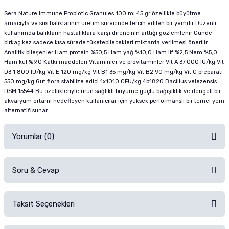
Sera Nature Immune Probiotic Granules 100 ml 45 gr özellikle büyütme
amacıyla ve süs balıklarının üretim sürecinde tercih edilen bir yemdir Düzenli
kullanımda balıkların hastalıklara karşı direncinin arttığı gözlemlenir Günde
birkaç kez sadece kısa sürede tüketebilecekleri miktarda verilmesi önerilir
Analitik bileşenler Ham protein %50,5 Ham yağ %10,0 Ham lif %2,5 Nem %5,0
Ham kül %9,0 Katkı maddeleri Vitaminler ve provitaminler Vit A 37.000 IU/kg Vit
D3 1.800 IU/kg Vit E 120 mg/kg Vit B1 35 mg/kg Vit B2 90 mg/kg Vit C preparatı
550 mg/kg Gut flora stabilize edici 1x1010 CFU/kg 4b1820 Bacillus velezensis
DSM 15544 Bu özellikleriyle ürün sağlıklı büyüme güçlü bağışıklık ve dengeli bir
akvaryum ortamı hedefleyen kullanıcılar için yüksek performanslı bir temel yem
alternatifi sunar.
Yorumlar (0)
Soru & Cevap
Alışverişinizden sonra ürüne yorum yapın, alışveriş puanı kazanın!
Sorularınız için
iletişim formunu
kullanınız.
Taksit Seçenekleri
Ürün hakkında henüz soru sorulmamış.
Ürünü Satın Al ve Yorumla