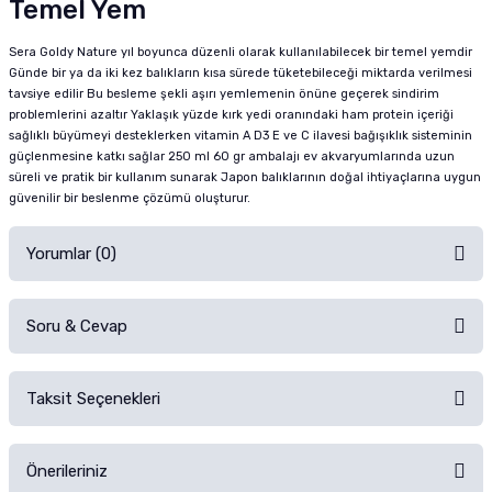
Temel Yem
Sera Goldy Nature yıl boyunca düzenli olarak kullanılabilecek bir temel yemdir
Günde bir ya da iki kez balıkların kısa sürede tüketebileceği miktarda verilmesi
tavsiye edilir Bu besleme şekli aşırı yemlemenin önüne geçerek sindirim
problemlerini azaltır Yaklaşık yüzde kırk yedi oranındaki ham protein içeriği
sağlıklı büyümeyi desteklerken vitamin A D3 E ve C ilavesi bağışıklık sisteminin
güçlenmesine katkı sağlar 250 ml 60 gr ambalajı ev akvaryumlarında uzun
süreli ve pratik bir kullanım sunarak Japon balıklarının doğal ihtiyaçlarına uygun
güvenilir bir beslenme çözümü oluşturur.
Yorumlar (0)
Soru & Cevap
Alışverişinizden sonra ürüne yorum yapın, alışveriş puanı kazanın!
Sorularınız için
iletişim formunu
kullanınız.
Taksit Seçenekleri
Ürün hakkında henüz soru sorulmamış.
Ürünü Satın Al ve Yorumla
Önerileriniz
Soru Sor