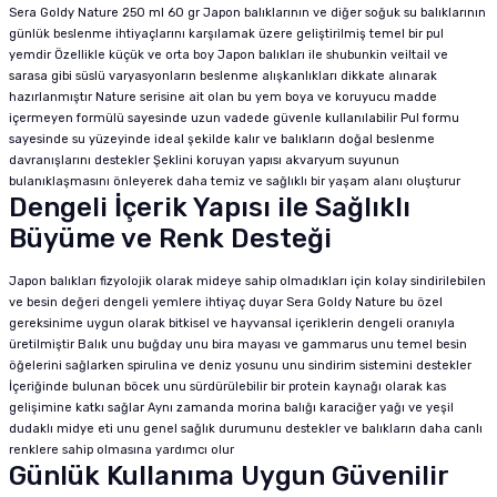
Sera Goldy Nature 250 ml 60 gr Japon balıklarının ve diğer soğuk su balıklarının
günlük beslenme ihtiyaçlarını karşılamak üzere geliştirilmiş temel bir pul
yemdir Özellikle küçük ve orta boy Japon balıkları ile shubunkin veiltail ve
sarasa gibi süslü varyasyonların beslenme alışkanlıkları dikkate alınarak
hazırlanmıştır Nature serisine ait olan bu yem boya ve koruyucu madde
içermeyen formülü sayesinde uzun vadede güvenle kullanılabilir Pul formu
sayesinde su yüzeyinde ideal şekilde kalır ve balıkların doğal beslenme
davranışlarını destekler Şeklini koruyan yapısı akvaryum suyunun
bulanıklaşmasını önleyerek daha temiz ve sağlıklı bir yaşam alanı oluşturur
Dengeli İçerik Yapısı ile Sağlıklı
Büyüme ve Renk Desteği
Japon balıkları fizyolojik olarak mideye sahip olmadıkları için kolay sindirilebilen
ve besin değeri dengeli yemlere ihtiyaç duyar Sera Goldy Nature bu özel
gereksinime uygun olarak bitkisel ve hayvansal içeriklerin dengeli oranıyla
üretilmiştir Balık unu buğday unu bira mayası ve gammarus unu temel besin
öğelerini sağlarken spirulina ve deniz yosunu unu sindirim sistemini destekler
İçeriğinde bulunan böcek unu sürdürülebilir bir protein kaynağı olarak kas
gelişimine katkı sağlar Aynı zamanda morina balığı karaciğer yağı ve yeşil
dudaklı midye eti unu genel sağlık durumunu destekler ve balıkların daha canlı
renklere sahip olmasına yardımcı olur
Günlük Kullanıma Uygun Güvenilir