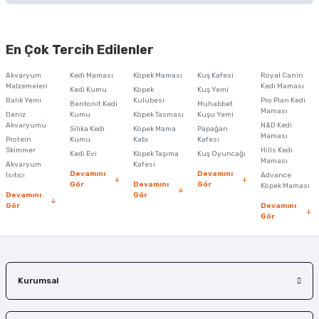
Bu ürünün fiyat bilgisi, resim, ürün açıklamalarında ve diğer konularda
yetersiz gördüğünüz noktaları öneri formunu kullanarak tarafımıza
En Çok Tercih Edilenler
iletebilirsiniz.
Görüş ve önerileriniz için teşekkür ederiz.
Akvaryum
Kedi Maması
Köpek Maması
Kuş Kafesi
Royal Canin
Malzemeleri
Kedi Maması
Kedi Kumu
Köpek
Kuş Yemi
Ürün resmi kalitesiz, bozuk veya görüntülenemiyor.
Balık Yemi
Kulübesi
Pro Plan Kedi
Bentonit Kedi
Muhabbet
Maması
Deniz
Kumu
Köpek Tasması
Kuşu Yemi
Ürün açıklamasında eksik bilgiler bulunuyor.
Akvaryumu
N&D Kedi
Silika Kedi
Köpek Mama
Papağan
Maması
Protein
Ürün bilgilerinde hatalar bulunuyor.
Kumu
Kabı
Kafesi
Skimmer
Hills Kedi
Kedi Evi
Köpek Taşıma
Kuş Oyuncağı
Ürün fiyatı diğer sitelerden daha pahalı.
Maması
Akvaryum
Kafesi
Devamını
Devamını
Isıtıcı
Advance
Bu ürüne benzer farklı alternatifler olmalı.
Gör
Devamını
Gör
Köpek Maması
Devamını
Gör
Gör
Devamını
Gör
Gönder
Kurumsal