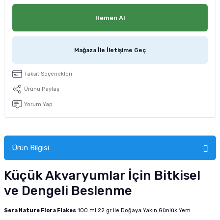
tucu
Sepeti
 Fırçası
Sump Filtre Malzemesi
Pro Plan Kedi Maması
Hemen Al
Pond Ürünleri
 Güvenlik Ürünleri
Akvaryum Ozon ve UV Ürünleri
Purina Kedi Maması
Mağaza İle İletişime Geç
manları
akım Ürünleri
Royal Canin Kedi Maması
Taksit Seçenekleri
lik ve Bakım Ürünleri
Ürünü Paylaş
uluk
Yorum Yap
 - Akvaryum Kumu
Ürün Bilgisi
 Parçaları
Küçük Akvaryumlar İçin Bitkisel
e Malzemesi
ve Dengeli Beslenme
Sera Nature Flora Flakes
100 ml 22 gr ile Doğaya Yakın Günlük Yem