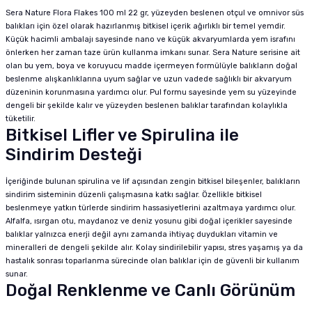
Sera Nature Flora Flakes 100 ml 22 gr, yüzeyden beslenen otçul ve omnivor süs
balıkları için özel olarak hazırlanmış bitkisel içerik ağırlıklı bir temel yemdir.
Küçük hacimli ambalajı sayesinde nano ve küçük akvaryumlarda yem israfını
önlerken her zaman taze ürün kullanma imkanı sunar. Sera Nature serisine ait
olan bu yem, boya ve koruyucu madde içermeyen formülüyle balıkların doğal
beslenme alışkanlıklarına uyum sağlar ve uzun vadede sağlıklı bir akvaryum
düzeninin korunmasına yardımcı olur. Pul formu sayesinde yem su yüzeyinde
dengeli bir şekilde kalır ve yüzeyden beslenen balıklar tarafından kolaylıkla
tüketilir.
Bitkisel Lifler ve Spirulina ile
Sindirim Desteği
İçeriğinde bulunan spirulina ve lif açısından zengin bitkisel bileşenler, balıkların
sindirim sisteminin düzenli çalışmasına katkı sağlar. Özellikle bitkisel
beslenmeye yatkın türlerde sindirim hassasiyetlerini azaltmaya yardımcı olur.
Alfalfa, ısırgan otu, maydanoz ve deniz yosunu gibi doğal içerikler sayesinde
balıklar yalnızca enerji değil aynı zamanda ihtiyaç duydukları vitamin ve
mineralleri de dengeli şekilde alır. Kolay sindirilebilir yapısı, stres yaşamış ya da
hastalık sonrası toparlanma sürecinde olan balıklar için de güvenli bir kullanım
sunar.
Doğal Renklenme ve Canlı Görünüm