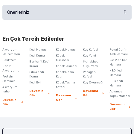
Ürünü Satın Al ve Yorumla
Önerileriniz
Soru Sor
Bu ürünün fiyat bilgisi, resim, ürün açıklamalarında ve diğer konularda
yetersiz gördüğünüz noktaları öneri formunu kullanarak tarafımıza
En Çok Tercih Edilenler
iletebilirsiniz.
Görüş ve önerileriniz için teşekkür ederiz.
Akvaryum
Kedi Maması
Köpek Maması
Kuş Kafesi
Royal Canin
Malzemeleri
Kedi Maması
Kedi Kumu
Köpek
Kuş Yemi
Ürün resmi kalitesiz, bozuk veya görüntülenemiyor.
Balık Yemi
Kulübesi
Pro Plan Kedi
Bentonit Kedi
Muhabbet
Maması
Deniz
Kumu
Köpek Tasması
Kuşu Yemi
Ürün açıklamasında eksik bilgiler bulunuyor.
Akvaryumu
N&D Kedi
Silika Kedi
Köpek Mama
Papağan
Maması
Protein
Ürün bilgilerinde hatalar bulunuyor.
Kumu
Kabı
Kafesi
Skimmer
Hills Kedi
Kedi Evi
Köpek Taşıma
Kuş Oyuncağı
Ürün fiyatı diğer sitelerden daha pahalı.
Maması
Akvaryum
Kafesi
Devamını
Devamını
Isıtıcı
Advance
Bu ürüne benzer farklı alternatifler olmalı.
Gör
Devamını
Gör
Köpek Maması
Devamını
Gör
Gör
Devamını
Gör
Gönder