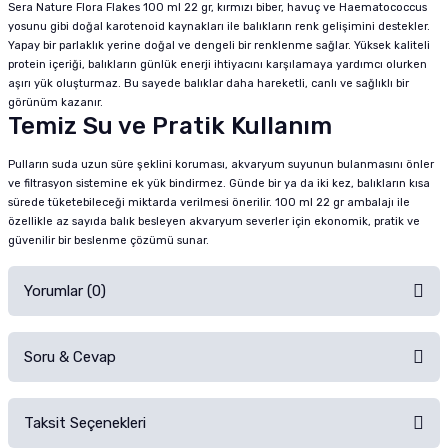
Sera Nature Flora Flakes 100 ml 22 gr, kırmızı biber, havuç ve Haematococcus
yosunu gibi doğal karotenoid kaynakları ile balıkların renk gelişimini destekler.
Yapay bir parlaklık yerine doğal ve dengeli bir renklenme sağlar. Yüksek kaliteli
protein içeriği, balıkların günlük enerji ihtiyacını karşılamaya yardımcı olurken
aşırı yük oluşturmaz. Bu sayede balıklar daha hareketli, canlı ve sağlıklı bir
görünüm kazanır.
Temiz Su ve Pratik Kullanım
Pulların suda uzun süre şeklini koruması, akvaryum suyunun bulanmasını önler
ve filtrasyon sistemine ek yük bindirmez. Günde bir ya da iki kez, balıkların kısa
sürede tüketebileceği miktarda verilmesi önerilir. 100 ml 22 gr ambalajı ile
özellikle az sayıda balık besleyen akvaryum severler için ekonomik, pratik ve
güvenilir bir beslenme çözümü sunar.
Yorumlar (0)
Soru & Cevap
Alışverişinizden sonra ürüne yorum yapın, alışveriş puanı kazanın!
Sorularınız için
iletişim formunu
kullanınız.
Taksit Seçenekleri
Ürün hakkında henüz soru sorulmamış.