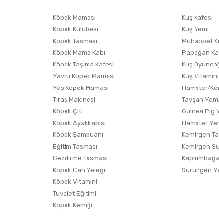
Ürünü Satın Al ve Yorumla
Soru Sor
Köpek Maması
Kuş Kafesi
Köpek Kulübesi
Kuş Yemi
Köpek Tasması
Muhabbet K
Köpek Mama Kabı
Papağan Ka
Köpek Taşıma Kafesi
Kuş Oyunca
Yavru Köpek Maması
Kuş Vitamini
Yaş Köpek Maması
Hamster/Kem
Tıraş Makinesi
Tavşan Yem
Köpek Çiti
Guinea Pig 
Köpek Ayakkabısı
Hamster Ye
Gönder
Köpek Şampuanı
Kemirgen Ta
Eğitim Tasması
Kemirgen S
Gezdirme Tasması
Kaplumbağa
Köpek Can Yeleği
Sürüngen Y
Köpek Vitamini
Tuvalet Eğitimi
Köpek Kemiği