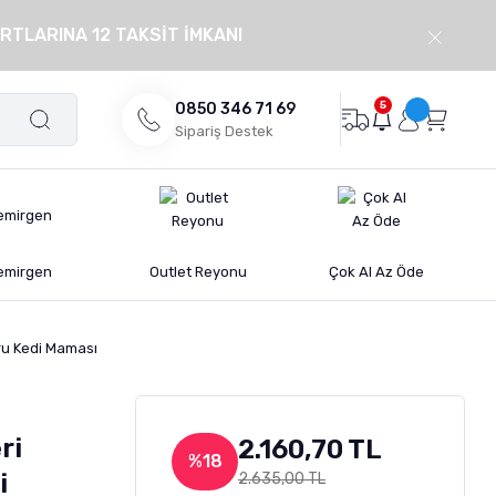
RTLARINA 12 TAKSİT İMKANI
5
0850 346 71 69
Sipariş Destek
emirgen
Outlet Reyonu
Çok Al Az Öde
Kuru Kedi Maması
ri
2.160,70 TL
%18
i
2.635,00 TL