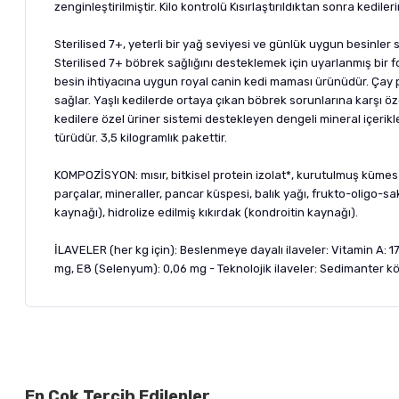
zenginleştirilmiştir. Kilo kontrolü Kısırlaştırıldıktan sonra kediler
Sterilised 7+, yeterli bir yağ seviyesi ve günlük uygun besinler 
Sterilised 7+ böbrek sağlığını desteklemek için uyarlanmış bir fo
besin ihtiyacına uygun royal canin kedi maması ürünüdür. Çay po
sağlar. Yaşlı kedilerde ortaya çıkan böbrek sorunlarına karşı özel 
kedilere özel üriner sistemi destekleyen dengeli mineral içerikler
türüdür. 3,5 kilogramlık pakettir.
KOMPOZİSYON: mısır, bitkisel protein izolat*, kurutulmuş kümes hay
parçalar, mineraller, pancar küspesi, balık yağı, frukto-oligo-s
kaynağı), hidrolize edilmiş kıkırdak (kondroitin kaynağı).
İLAVELER (her kg için): Beslenmeye dayalı ilaveler: Vitamin A: 17
mg, E8 (Selenyum): 0,06 mg - Teknolojik ilaveler: Sedimanter köke
Bu ürünün fiyat bilgisi, resim, ürün açıklamalarında ve diğer ko
Görüş ve önerileriniz için teşekkür ederiz.
Alışverişinizden 
En Çok Tercih Edilenler