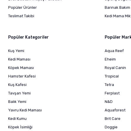
Popüler Ürünler
Barınak Bakım 
Teslimat Takibi
Kedi Mama Mikt
Popüler Kategoriler
Popüler Mar
Kuş Yemi
Aqua Reef
Kedi Maması
Eheim
Köpek Maması
Royal Canin
Hamster Kafesi
Tropical
Kuş Kafesi
Tetra
Tavşan Yemi
Ferplast
Balık Yemi
N&D
Yavru Kedi Maması
Aquaforest
Kedi Kumu
Brit Care
Köpek İsimliği
Doggie