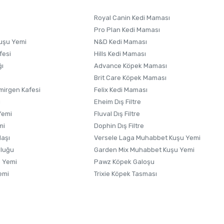
Royal Canin Kedi Maması
Pro Plan Kedi Maması
uşu Yemi
N&D Kedi Maması
fesi
Hills Kedi Maması
ğı
Advance Köpek Maması
Brit Care Köpek Maması
irgen Kafesi
Felix Kedi Maması
i
Eheim Dış Filtre
Yemi
Fluval Dış Filtre
mi
Dophin Dış Filtre
laşı
Versele Laga Muhabbet Kuşu Yemi
uluğu
Garden Mix Muhabbet Kuşu Yemi
 Yemi
Pawz Köpek Galoşu
emi
Trixie Köpek Tasması