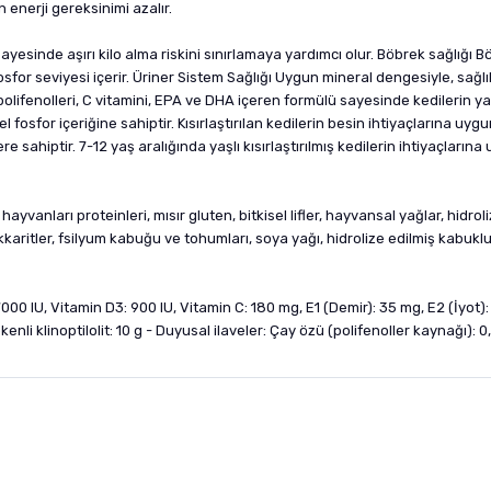
in enerji gereksinimi azalır.
sayesinde aşırı kilo alma riskini sınırlamaya yardımcı olur. Böbrek sağlığı
sfor seviyesi içerir. Üriner Sistem Sağlığı Uygun mineral dengesiyle, sağlık
lifenolleri, C vitamini, EPA ve DHA içeren formülü sayesinde kedilerin yaş
fosfor içeriğine sahiptir. Kısırlaştırılan kedilerin besin ihtiyaçlarına uygu
e sahiptir. 7-12 yaş aralığında yaşlı kısırlaştırılmış kedilerin ihtiyaçların
vanları proteinleri, mısır gluten, bitkisel lifler, hayvansal yağlar, hidroli
akkaritler, fsilyum kabuğu ve tohumları, soya yağı, hidrolize edilmiş kabuk
000 IU, Vitamin D3: 900 IU, Vitamin C: 180 mg, E1 (Demir): 35 mg, E2 (İyot)
nli klinoptilolit: 10 g - Duyusal ilaveler: Çay özü (polifenoller kaynağı): 
nularda yetersiz gördüğünüz noktaları öneri formunu kullanarak tarafımıza i
sonra ürüne yorum yapın, alışveriş puanı kazanın! Sorularınız için
Ürün hakkında henüz soru sorulmamış.
iletişim