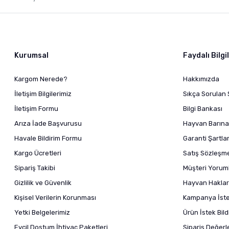
Kurumsal
Faydalı Bilgi
Kargom Nerede?
Hakkımızda
İletişim Bilgilerimiz
Sıkça Sorulan 
İletişim Formu
Bilgi Bankası
Arıza İade Başvurusu
Hayvan Barına
Havale Bildirim Formu
Garanti Şartlar
Kargo Ücretleri
Satış Sözleşm
Sipariş Takibi
Müşteri Yoruml
Gizlilik ve Güvenlik
Hayvan Haklar
Kişisel Verilerin Korunması
Kampanya İstek
Yetki Belgelerimiz
Ürün İstek Bil
Evcil Dostum İhtiyaç Paketleri
Sipariş Değer