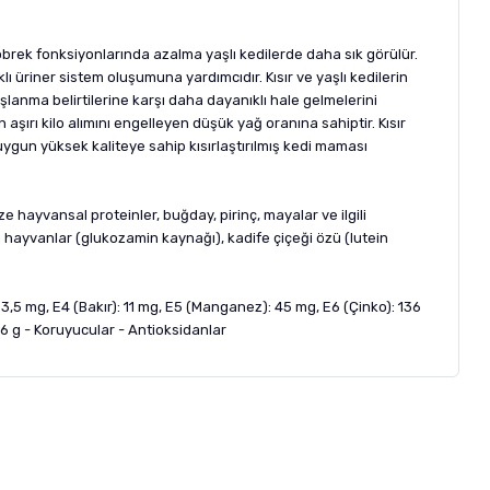
 Böbrek fonksiyonlarında azalma yaşlı kedilerde daha sık görülür.
lı üriner sistem oluşumuna yardımcıdır. Kısır ve yaşlı kedilerin
lanma belirtilerine karşı daha dayanıklı hale gelmelerini
n aşırı kilo alımını engelleyen düşük yağ oranına sahiptir. Kısır
a uygun yüksek kaliteye sahip kısırlaştırılmış kedi maması
ze hayvansal proteinler, buğday, pirinç, mayalar ve ilgili
lu hayvanlar (glukozamin kaynağı), kadife çiçeği özü (lutein
: 3,5 mg, E4 (Bakır): 11 mg, E5 (Manganez): 45 mg, E6 (Çinko): 136
0,6 g - Koruyucular - Antioksidanlar
letebilirsiniz.
 formunu
kullanınız.