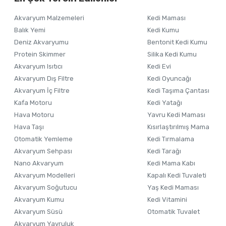
Ürün resmi kalitesiz, bozuk veya görüntülenemiyor.
Akvaryum Malzemeleri
Kedi Maması
Ürün açıklamasında eksik bilgiler bulunuyor.
Balık Yemi
Kedi Kumu
Ürün bilgilerinde hatalar bulunuyor.
Deniz Akvaryumu
Bentonit Kedi Kumu
Ürün fiyatı diğer sitelerden daha pahalı.
Protein Skimmer
Silika Kedi Kumu
Akvaryum Isıtıcı
Kedi Evi
Bu ürüne benzer farklı alternatifler olmalı.
Akvaryum Dış Filtre
Kedi Oyuncağı
Akvaryum İç Filtre
Kedi Taşıma Çantası
Kafa Motoru
Kedi Yatağı
Hava Motoru
Yavru Kedi Maması
Hava Taşı
Kısırlaştırılmış Mama
Otomatik Yemleme
Kedi Tırmalama
Akvaryum Sehpası
Kedi Tarağı
Nano Akvaryum
Kedi Mama Kabı
Akvaryum Modelleri
Kapalı Kedi Tuvaleti
Akvaryum Soğutucu
Yaş Kedi Maması
Akvaryum Kumu
Kedi Vitamini
Akvaryum Süsü
Otomatik Tuvalet
Akvaryum Yavruluk