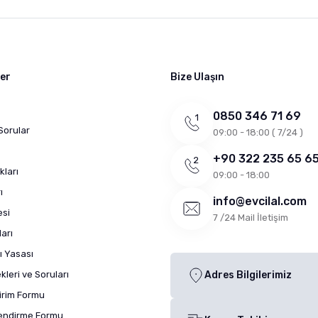
ler
Bize Ulaşın
0850 346 71 69
Sorular
09:00 - 18:00 ( 7/24 )
+90 322 235 65 6
kları
09:00 - 18:00
ı
info@evcilal.com
esi
7 /24 Mail İletişim
arı
ı Yasası
leri ve Soruları
Adres Bilgilerimiz
dirim Formu
lendirme Formu