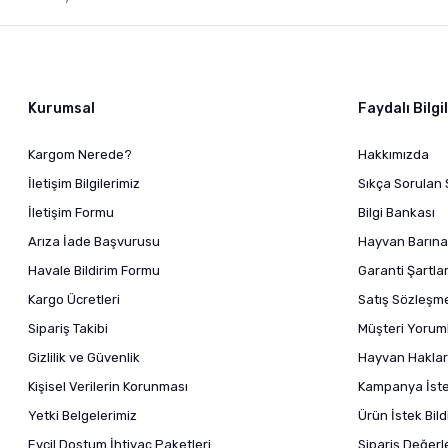
Kurumsal
Faydalı Bilgi
Kargom Nerede?
Hakkımızda
İletişim Bilgilerimiz
Sıkça Sorulan 
İletişim Formu
Bilgi Bankası
Arıza İade Başvurusu
Hayvan Barına
Havale Bildirim Formu
Garanti Şartlar
Kargo Ücretleri
Satış Sözleşm
Sipariş Takibi
Müşteri Yoruml
Gizlilik ve Güvenlik
Hayvan Haklar
Kişisel Verilerin Korunması
Kampanya İstek
Yetki Belgelerimiz
Ürün İstek Bil
Evcil Dostum İhtiyaç Paketleri
Sipariş Değer