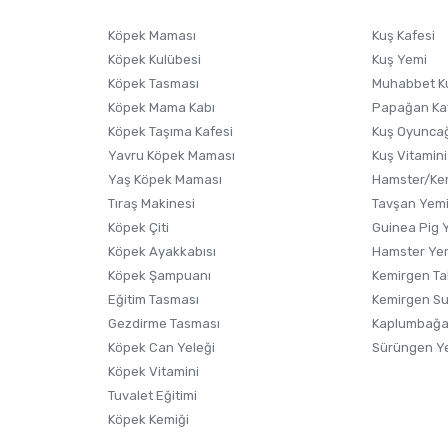
Ürünü Satın Al ve Yorumla
Soru Sor
Köpek Maması
Kuş Kafesi
Köpek Kulübesi
Kuş Yemi
Köpek Tasması
Muhabbet K
Köpek Mama Kabı
Papağan Ka
Köpek Taşıma Kafesi
Kuş Oyunca
Yavru Köpek Maması
Kuş Vitamini
Yaş Köpek Maması
Hamster/Kem
Tıraş Makinesi
Tavşan Yem
Köpek Çiti
Guinea Pig 
Köpek Ayakkabısı
Hamster Ye
Gönder
Köpek Şampuanı
Kemirgen Ta
Eğitim Tasması
Kemirgen S
Gezdirme Tasması
Kaplumbağa
Köpek Can Yeleği
Sürüngen Y
Köpek Vitamini
Tuvalet Eğitimi
Köpek Kemiği