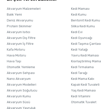
Ürün resmi kalitesiz, bozuk veya görüntülenemiyor.
Akvaryum Malzemeleri
Kedi Maması
Ürün açıklamasında eksik bilgiler bulunuyor.
Balık Yemi
Kedi Kumu
Ürün bilgilerinde hatalar bulunuyor.
Deniz Akvaryumu
Bentonit Kedi Kumu
Ürün fiyatı diğer sitelerden daha pahalı.
Protein Skimmer
Silika Kedi Kumu
Akvaryum Isıtıcı
Kedi Evi
Bu ürüne benzer farklı alternatifler olmalı.
Akvaryum Dış Filtre
Kedi Oyuncağı
Akvaryum İç Filtre
Kedi Taşıma Çantası
Kafa Motoru
Kedi Yatağı
Hava Motoru
Yavru Kedi Maması
Hava Taşı
Kısırlaştırılmış Mama
Otomatik Yemleme
Kedi Tırmalama
Akvaryum Sehpası
Kedi Tarağı
Nano Akvaryum
Kedi Mama Kabı
Akvaryum Modelleri
Kapalı Kedi Tuvaleti
Akvaryum Soğutucu
Yaş Kedi Maması
Akvaryum Kumu
Kedi Vitamini
Akvaryum Süsü
Otomatik Tuvalet
Akvaryum Yavruluk