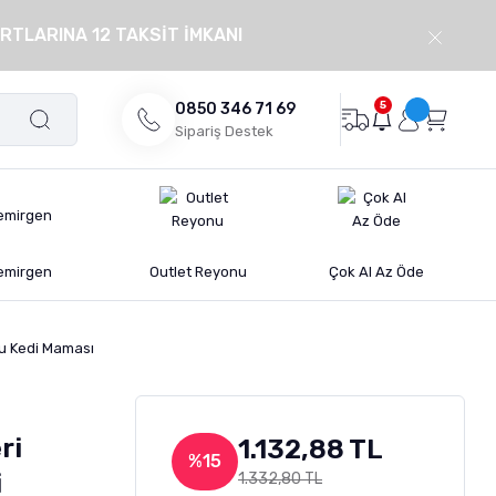
RTLARINA 12 TAKSİT İMKANI
5
0850 346 71 69
Sipariş Destek
emirgen
Outlet Reyonu
Çok Al Az Öde
uru Kedi Maması
ri
1.132,88 TL
%15
i
1.332,80 TL