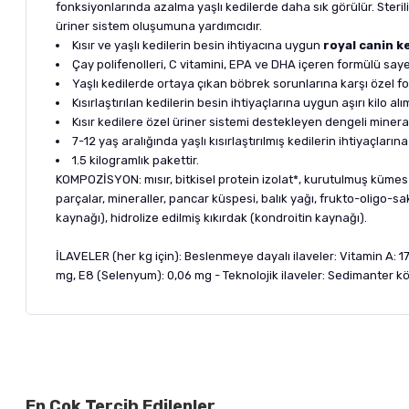
fonksiyonlarında azalma yaşlı kedilerde daha sık görülür. Steril
üriner sistem oluşumuna yardımcıdır.
Kısır ve yaşlı kedilerin besin ihtiyacına uygun
royal canin k
Çay polifenolleri, C vitamini, EPA ve DHA içeren formülü saye
Yaşlı kedilerde ortaya çıkan böbrek sorunlarına karşı özel fos
Kısırlaştırılan kedilerin besin ihtiyaçlarına uygun aşırı kilo 
Kısır kedilere özel üriner sistemi destekleyen dengeli mineral 
7-12 yaş aralığında yaşlı kısırlaştırılmış kedilerin ihtiyaçlar
1.5 kilogramlık pakettir.
KOMPOZİSYON: mısır, bitkisel protein izolat*, kurutulmuş kümes hay
parçalar, mineraller, pancar küspesi, balık yağı, frukto-oligo-s
kaynağı), hidrolize edilmiş kıkırdak (kondroitin kaynağı).
İLAVELER (her kg için): Beslenmeye dayalı ilaveler: Vitamin A: 17
mg, E8 (Selenyum): 0,06 mg - Teknolojik ilaveler: Sedimanter köke
Bu ürünün fiyat bilgisi, resim, ürün açıklamalarında ve diğer ko
Görüş ve önerileriniz için teşekkür ederiz.
Alışverişinizden 
En Çok Tercih Edilenler