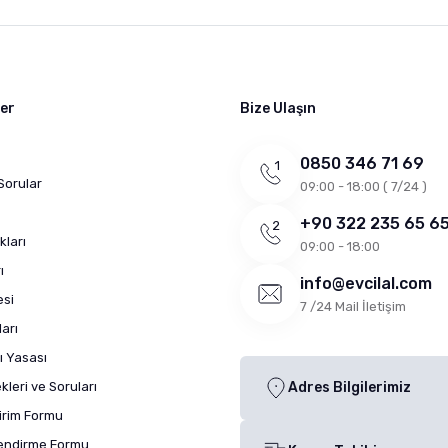
ler
Bize Ulaşın
0850 346 71 69
Sorular
09:00 - 18:00 ( 7/24 )
+90 322 235 65 6
kları
09:00 - 18:00
ı
info@evcilal.com
esi
7 /24 Mail İletişim
arı
ı Yasası
leri ve Soruları
Adres Bilgilerimiz
dirim Formu
lendirme Formu