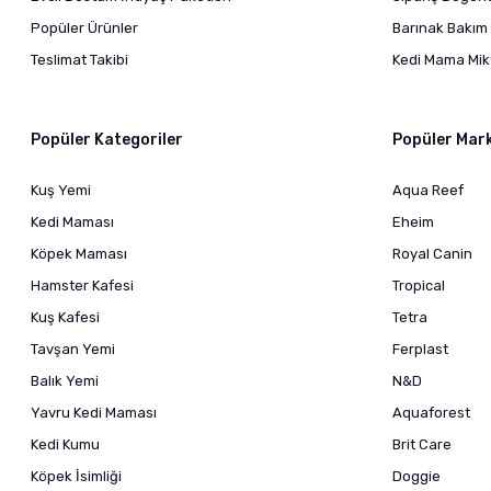
Popüler Ürünler
Barınak Bakım 
Teslimat Takibi
Kedi Mama Mikt
Popüler Kategoriler
Popüler Mar
Kuş Yemi
Aqua Reef
Kedi Maması
Eheim
Köpek Maması
Royal Canin
Hamster Kafesi
Tropical
Kuş Kafesi
Tetra
Tavşan Yemi
Ferplast
Balık Yemi
N&D
Yavru Kedi Maması
Aquaforest
Kedi Kumu
Brit Care
Köpek İsimliği
Doggie