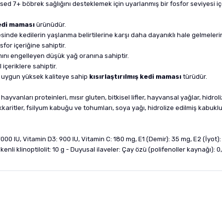
ised 7+ böbrek sağlığını desteklemek için uyarlanmış bir fosfor seviyesi içe
edi maması
ürünüdür.
sinde kedilerin yaşlanma belirtilerine karşı daha dayanıklı hale gelmelerin
for içeriğine sahiptir.
alımını engelleyen düşük yağ oranına sahiptir.
içeriklere sahiptir.
ına uygun yüksek kaliteye sahip
kısırlaştırılmış kedi maması
türüdür.
vanları proteinleri, mısır gluten, bitkisel lifler, hayvansal yağlar, hidroli
akkaritler, fsilyum kabuğu ve tohumları, soya yağı, hidrolize edilmiş kabuk
000 IU, Vitamin D3: 900 IU, Vitamin C: 180 mg, E1 (Demir): 35 mg, E2 (İyot)
nli klinoptilolit: 10 g - Duyusal ilaveler: Çay özü (polifenoller kaynağı): 
nularda yetersiz gördüğünüz noktaları öneri formunu kullanarak tarafımıza i
sonra ürüne yorum yapın, alışveriş puanı kazanın! Sorularınız için
Ürün hakkında henüz soru sorulmamış.
iletişim