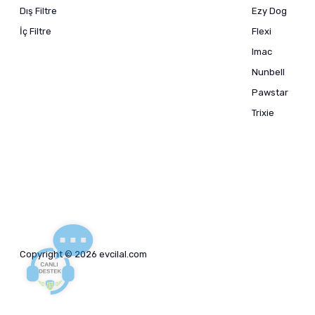
Dış Filtre
Ezy Dog
İç Filtre
Flexi
Imac
Nunbell
Pawstar
Trixie
Copyright © 2026 evcilal.com