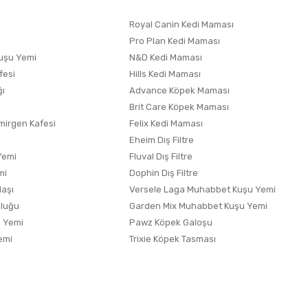
Royal Canin Kedi Maması
Pro Plan Kedi Maması
uşu Yemi
N&D Kedi Maması
fesi
Hills Kedi Maması
ğı
Advance Köpek Maması
Brit Care Köpek Maması
irgen Kafesi
Felix Kedi Maması
i
Eheim Dış Filtre
Yemi
Fluval Dış Filtre
mi
Dophin Dış Filtre
laşı
Versele Laga Muhabbet Kuşu Yemi
uluğu
Garden Mix Muhabbet Kuşu Yemi
 Yemi
Pawz Köpek Galoşu
emi
Trixie Köpek Tasması