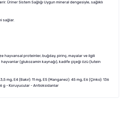
rir. Üriner Sistem Sağlığı Uygun mineral dengesiyle, sağlıklı
i sağlar.
ze hayvansal proteinler, buğday, pirinç, mayalar ve ilgili
lu hayvanlar (glukozamin kaynağı), kadife çiçeği özü (lutein
: 3,5 mg, E4 (Bakır): 11 mg, E5 (Manganez): 45 mg, E6 (Çinko): 136
0,6 g - Koruyucular - Antioksidanlar
letebilirsiniz.
 formunu
kullanınız.