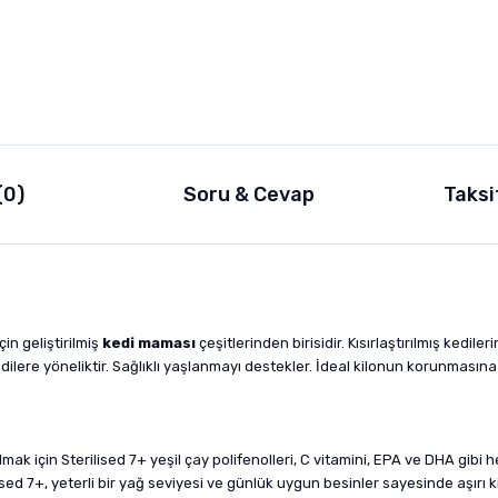
(0)
Soru & Cevap
Taksi
g
çin geliştirilmiş
kedi maması
çeşitlerinden birisidir. Kısırlaştırılmış kediler
kedilere yöneliktir. Sağlıklı yaşlanmayı destekler. İdeal kilonun korunmasına
lmak için Sterilised 7+ yeşil çay polifenolleri, C vitamini, EPA ve DHA gibi 
rilised 7+, yeterli bir yağ seviyesi ve günlük uygun besinler sayesinde aşırı 